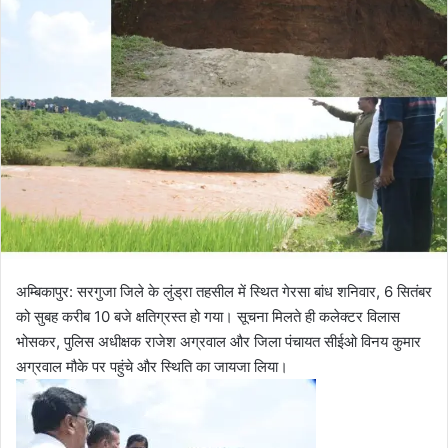
l
n
l
d
o
a
w
n
o
e
n
m
X
a
i
l
अम्बिकापुर: सरगुजा जिले के लुंड्रा तहसील में स्थित गेरसा बांध शनिवार, 6 सितंबर
को सुबह करीब 10 बजे क्षतिग्रस्त हो गया। सूचना मिलते ही कलेक्टर विलास
भोसकर, पुलिस अधीक्षक राजेश अग्रवाल और जिला पंचायत सीईओ विनय कुमार
अग्रवाल मौके पर पहुंचे और स्थिति का जायजा लिया।