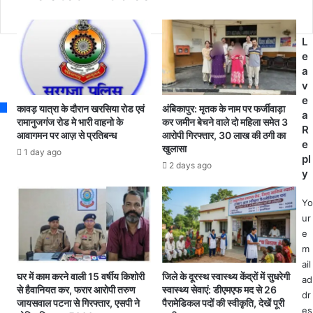
न
s
मो
के
दी
दौ
की
L
रा
गा
e
न
रं
a
ब
टी
v
ड़ा
न
e
हा
कावड़ यात्रा के दौरान खरसिया रोड एवं
अंबिकापुर: मृतक के नाम पर फर्जीवाड़ा
हीं
a
द
रामानुजगंज रोड मे भारी वाहनो के
कर जमीन बेचने वाले दो महिला समेत 3
हु
R
आवागमन पर आज़ से प्रतिबन्ध
आरोपी गिरफ्तार, 30 लाख की ठगी का
सा
ई
e
खुलासा
,
1 day ago
पू
pl
डी
2 days ago
री
y
जे
,
प
को
Yo
र
रो
ur
डां
ना
e
स
में
m
क
जा
ail
र
न
घर में काम करने वाली 15 वर्षीय किशोरी
जिले के दूरस्थ स्वास्थ्य केंद्रों में सुधरेगी
ad
ते
गं
से हैवानियत कर, फरार आरोपी तरुण
स्वास्थ्य सेवाएं: डीएमएफ मद से 26
dr
हु
जायसवाल पटना से गिरफ्तार, एसपी ने
पैरामेडिकल पदों की स्वीकृति, देखें पूरी
वा
es
ए