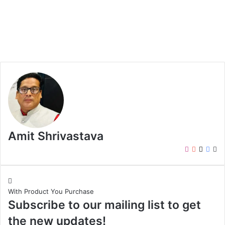
Amit Shrivastava
I
Y
X
F
W
n
o
a
e
s
u
c
b
t
T
e
s
With Product You Purchase
a
u
b
i
Subscribe to our mailing list to get
g
b
o
t
r
e
o
e
the new updates!
a
k