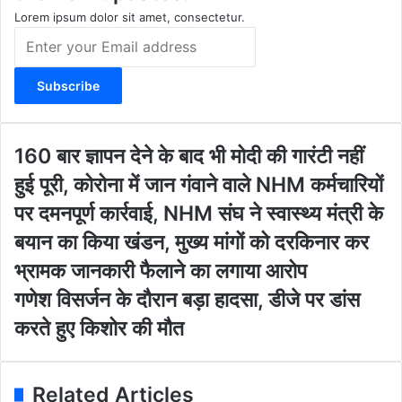
m
Lorem ipsum dolor sit amet, consectetur.
E
n
t
e
r
y
o
1
160 बार ज्ञापन देने के बाद भी मोदी की गारंटी नहीं
u
6
हुई पूरी, कोरोना में जान गंवाने वाले NHM कर्मचारियों
r
0
E
बा
पर दमनपूर्ण कार्रवाई, NHM संघ ने स्वास्थ्य मंत्री के
m
र
बयान का किया खंडन, मुख्य मांगों को दरकिनार कर
a
ज्ञा
i
प
भ्रामक जानकारी फैलाने का लगाया आरोप
l
न
ग
गणेश विसर्जन के दौरान बड़ा हादसा, डीजे पर डांस
a
दे
णे
d
ने
करते हुए किशोर की मौत
श
d
के
वि
r
बा
स
e
द
र्ज
Related Articles
s
भी