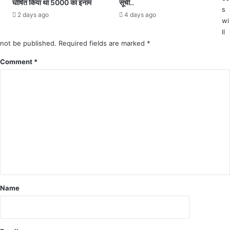
घोषित किया था 5000 का इनाम
सूची..
ने
s
कि
वा
2 days ago
4 days ago
wi
शो
ले
र
ll
N
की
not be published.
Required fields are marked
*
H
मौ
M
Comment
*
त
क
र्म
चा
रि
यों
प
र
द
म
न
पू
र्ण
Name
का
र्र
वा
ई