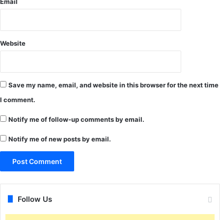
Email
,
N
H
M
Website
सं
घ
ने
स्वा
Save my name, email, and website in this browser for the next time
स्थ्य
I comment.
मं
त्री
Notify me of follow-up comments by email.
के
ब
Notify me of new posts by email.
या
न
का
कि
या
खं
Follow Us
ड
न