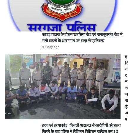
कावड़ यात्रा के दौरान खरसिया रोड एवं रामानुजगंज रोड मे
भारी वाहनो के आवागमन पर आज़ से प्रतिबन्ध
1 day ago
ह
रि
नं
द
न
रा
ज
वा
ड़े
अ
प
हरण एवं हत्याकांड: निचली अदालत से आरोपियों को राहत
मिलने के बाद पुलिस ने रिविजन पिटिशन दाखिल कर 10