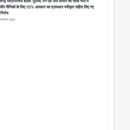
o
सगढ़ मंत्रिपरिषद बैठक: पुलिस, वन एवं जेल विभाग की सीधी भर्ती में
s
िवीर सैनिको के लिए 10% आरक्षण का प्रावधान स्वीकृत सहित लिए गए
e
 निर्णय
weeks ago