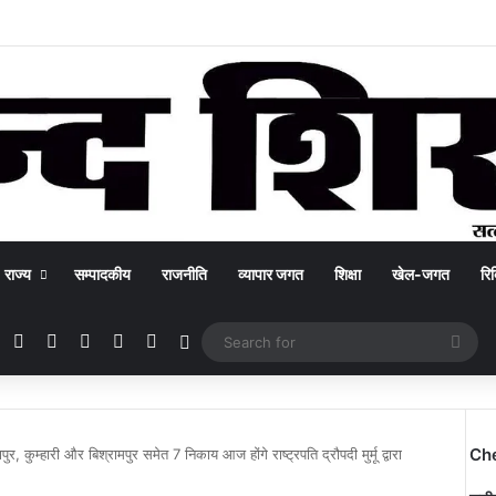
राज्य
सम्पादकीय
राजनीति
व्यापार जगत
शिक्षा
खेल-जगत
रिक
Facebook
X
YouTube
Instagram
WhatsApp
Switch skin
Sea
for
Ch
ुर, कुम्हारी और बिश्रामपुर समेत 7 निकाय आज होंगे राष्ट्रपति द्रौपदी मुर्मू द्वारा