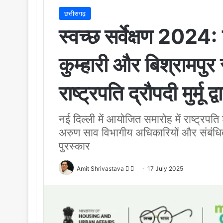
छत्तीसगढ़
स्वच्छ सर्वेक्षण 2024:
कुम्हारी और बिश्रामपु
राष्ट्रपति द्रौपदी मुर्मू द
नई दिल्ली में आयोजित समारोह में राष्ट्रपति श्
अरुण साव विभागीय अधिकारियों और संबंधित 
पुरस्कार
Amit Shrivastava
F
S
17 July 2025
o
e
l
n
l
d
o
a