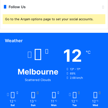
Follow Us
Go to the Arqam options page to set your social accounts.
Weather
12
℃
Melbourne
13º - 11º
69%
2.68 km/h
Scattered Clouds
12
13
11
12
12
℃
℃
℃
℃
℃
Sat
Sun
Mon
Tue
Wed