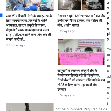
ला
a
की
स
v
जा
पु
e
न
आकाशीय बिजली गिरने के बाद इलाज के
नेशनल हाईवे-130 पर जजगा में बस और
र
a
:
लिए भटकते मरीज,एक नर्स के भरोसे
इनोवा की भीषण टक्कर: एक महिला की
,
R
आ
अस्पताल,डॉक्टर ड्यूटी से नदारद,
मौत, 7 लोग घायल
अं
e
बीएमओ ने व्यवस्था का हवाला दे पल्ला
वा
2 days ago
बि
pl
झाड़ा , सीएमएचओ ने कहा जांच कर की
रा
का
y
जाएगी कार्रवाई..
कु
पु
7 hours ago
त्तों
र
Yo
के
,
ur
ह
कु
e
म
म्हा
m
ले
री
सामुदायिक स्वास्थ्य केंद्र में लैब के
ail
के
औ
निजीकरण से बढ़ी मरीजों की मुश्किलें:
ad
बा
निजी कंपनी को संचालन सौंपे जाने के बाद
र
dr
द
रिपोर्ट के लिए करना पड़ रहा है लंबा
बि
es
दे
इंतज़ार
श्रा
री
s
5 days ago
म
से
wi
पु
प
ll
र
हुं
not be published.
Required fields