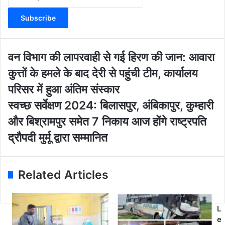
n
t
e
r
y
o
व
वन विभाग की लापरवाही से गई हिरण की जान: आवारा
u
न
कुत्तों के हमले के बाद देरी से पहुंची टीम, कार्यालय
r
वि
E
भा
परिसर में हुआ अंतिम संस्कार
m
ग
स्व
स्वच्छ सर्वेक्षण 2024: बिलासपुर, अंबिकापुर, कुम्हारी
a
की
च्छ
i
ला
और बिश्रामपुर समेत 7 निकाय आज होंगे राष्ट्रपति
स
l
प
र्वे
द्रौपदी मुर्मू द्वारा सम्मानित
a
र
क्ष
d
वा
ण
d
ही
2
r
से
Related Articles
0
e
ग
2
s
ई
4
s
हि
:
L
र
बि
e
ण