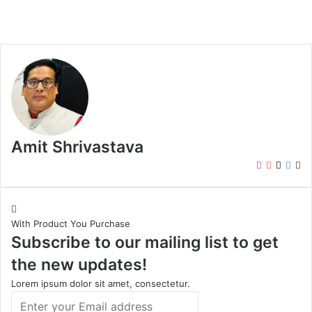
Amit Shrivastava
I
Y
X
F
W
n
o
a
e
s
u
c
b
t
T
e
s
With Product You Purchase
a
u
b
i
Subscribe to our mailing list to get
g
b
o
t
r
e
o
e
the new updates!
a
k
m
Lorem ipsum dolor sit amet, consectetur.
E