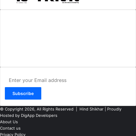
AMIT SHRIWASTAVA
(Editor)
Hind Shikhar
Add - Akashwani Chowk, Ambikapur, Distt- Surguja, C.G. Pin no.-
497001
Mo. No. - 9479235154
Email - hindshikhar@gmail.com
Enter
your
Email
address
© Copyright 2026, All Rights Reserved |
Hind Shikhar
| Proudly
Hosted by
DigApp Developers
About Us
Contact us
Privacy Policy