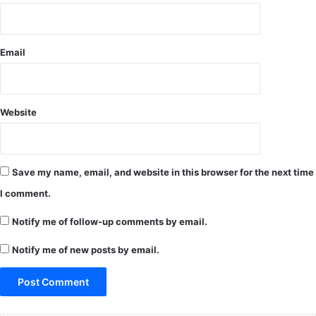
स
म्मा
नि
Email
त
Website
Save my name, email, and website in this browser for the next time
I comment.
Notify me of follow-up comments by email.
Notify me of new posts by email.