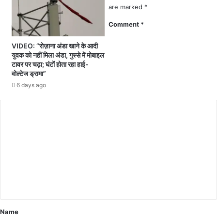
स
ची
are marked
*
मे
टी
त
Comment
*
म
7
,
नि
VIDEO: “रोज़ाना अंडा खाने के आदी
का
का
युवक को नहीं मिला अंडा, गुस्से में मोबाइल
र्या
य
टावर पर चढ़ा; घंटों होता रहा हाई-
ल
आ
वोल्टेज ड्रामा”
य
ज
6 days ago
प
हों
रि
गे
स
रा
र
ष्ट्र
में
प
हु
ति
आ
द्रौ
अं
प
ति
दी
म
मु
सं
र्मू
स्का
द्वा
र
Name
रा