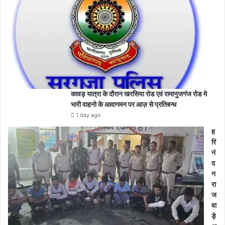
कावड़ यात्रा के दौरान खरसिया रोड एवं रामानुजगंज रोड मे
भारी वाहनो के आवागमन पर आज़ से प्रतिबन्ध
1 day ago
ह
रि
नं
द
न
रा
ज
वा
ड़े