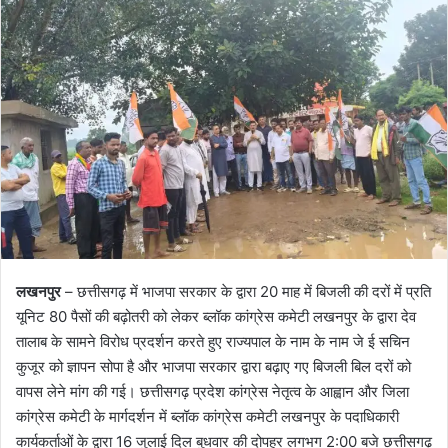
l
n
l
d
o
a
w
n
o
e
n
m
X
a
i
l
लखनपुर
– छत्तीसगढ़ में भाजपा सरकार के द्वारा 20 माह में बिजली की दरों में प्रति
यूनिट 80 पैसों की बढ़ोतरी को लेकर ब्लॉक कांग्रेस कमेटी लखनपुर के द्वारा देव
तालाब के सामने विरोध प्रदर्शन करते हुए राज्यपाल के नाम के नाम जे ई सचिन
कुजूर को ज्ञापन सोपा है और भाजपा सरकार द्वारा बढ़ाए गए बिजली बिल दरों को
वापस लेने मांग की गई। छत्तीसगढ़ प्रदेश कांग्रेस नेतृत्व के आह्वान और जिला
कांग्रेस कमेटी के मार्गदर्शन में ब्लॉक कांग्रेस कमेटी लखनपुर के पदाधिकारी
कार्यकर्ताओं के द्वारा 16 जुलाई दिल बुधवार की दोपहर लगभग 2:00 बजे छत्तीसगढ़