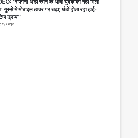
o
EO: “रोज़ाना अंडा खाने के आदी युवक को नहीं मिला
s
, गुस्से में मोबाइल टावर पर चढ़ा; घंटों होता रहा हाई-
e
्टेज ड्रामा”
days ago