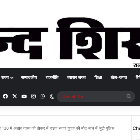
राज्य
सम्पादकीय
राजनीति
व्यापार जगत
शिक्षा
खेल-जगत
रिक
Facebook
X
YouTube
Instagram
WhatsApp
Switch skin
Sea
for
Ch
े 130 में अज्ञात वाहन की ठोकर में बाइक सवार युवक की मौत जांच में जुटी पुलिस