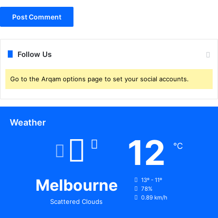
Follow Us
Go to the Arqam options page to set your social accounts.
Weather
12
℃
Melbourne
13º - 11º
78%
0.89 km/h
Scattered Clouds