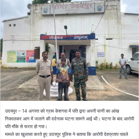
l
n
l
d
o
a
w
n
o
e
n
m
X
a
i
l
उदयपुर – 14 अगस्त को ग्राम केशगवा में पति द्वारा अपनी पत्नी का आंख
निकालकर आग में जलाने की दर्दनाक घटना सामने आई थी। घटना के बाद आरोपी
पति मौके से फरार हो गया।
मामले का खुलासा करते हुए उदयपुर पुलिस ने बताया कि आरोपी देवप्रताप पावले