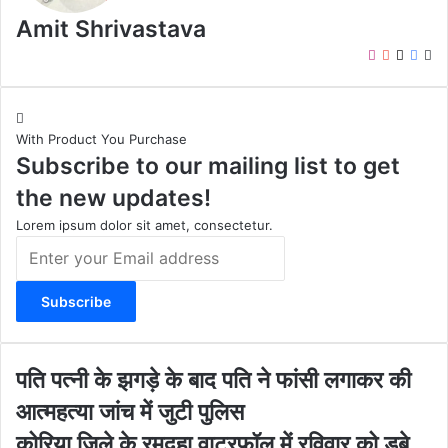
Amit Shrivastava
I
Y
X
F
W
n
o
a
e
s
u
c
b
t
T
e
s
With Product You Purchase
a
u
b
i
Subscribe to our mailing list to get
g
b
o
t
r
e
o
e
the new updates!
a
k
m
Lorem ipsum dolor sit amet, consectetur.
E
n
t
e
r
y
o
प
पति पत्नी के झगड़े के बाद पति ने फांसी लगाकर की
u
ति
आत्महत्या जांच में जुटी पुलिस
r
प
E
त्नी
को
कोरिया जिले के रमदहा वाटरफॉल में रविवार को डूबे