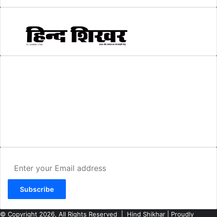
AMIT SHRIWASTAVA
(Editor)
Hind Shikhar
Add - Akashwani Chowk, Ambikapur, Distt- Surguja, C.G. Pin no.-
497001
Mo. No. - 9479235154
Email - hindshikhar@gmail.com
Enter
your
Email
address
© Copyright 2026, All Rights Reserved |
Hind Shikhar
| Proudly