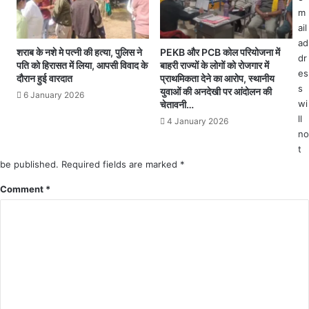
जां
बे
m
च
स
ail
में
भी
ad
जु
6
शराब के नशे मे पत्नी की हत्या, पुलिस ने
PEKB और PCB कोल परियोजना में
dr
टी
लो
पति को हिरासत में लिया, आपसी विवाद के
बाहरी राज्यों के लोगों को रोजगार में
es
पु
गों
दौरान हुई वारदात
प्राथमिकता देने का आरोप, स्थानीय
s
लि
के
युवाओं की अनदेखी पर आंदोलन की
6 January 2026
स
wi
श
चेतावनी…
व
ll
4 January 2026
मि
no
ले
t
be published.
Required fields are marked
*
Comment
*