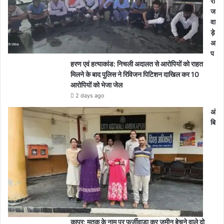
रा
ज
वा
ड़े
अ
प
हरण एवं हत्याकांड: निचली अदालत से आरोपियों को राहत
मिलने के बाद पुलिस ने रिविजन पिटिशन दाखिल कर 10
आरोपियों को भेजा जेल
2 days ago
अं
बि
कापुर: मृतक के नाम पर फर्जीवाड़ा कर जमीन बेचने वाले दो