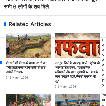
m
के
रि
सभी 6 लोगों के शव मिले
a
झ
या
i
ग
जि
l
ड़े
ले
a
के
के
Related Articles
d
बा
र
d
द
म
r
प
द
L
e
ति
हा
e
s
ने
वा
a
s
फां
ट
v
सी
र
e
ल
फॉ
दोस्त ने की दोस्त की हत्या, डभरी का
सरगुजा जिले के उदयपुर मे प्लेन क्रैश की
a
गा
ल
पानी खाली कराकर निकाली गई लाश,
अफवाह से हड़कंप, प्रशासनिक
R
आरोपी गिरफ्तार
अधिकारी और थाना प्रभारी दल-बल के
क
में
e
साथ जंगल में उतरे,सैकड़ों ग्रामीण भी
र
र
16 March 2026
pl
जुटे
की
वि
y
3 March 2026
आ
वा
त्म
र
Yo
ह
को
ur
त्या
डू
e