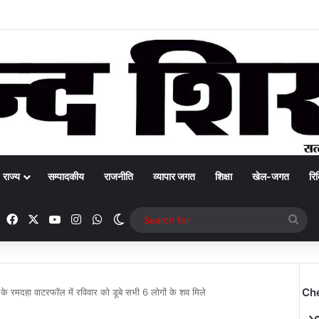
राज्य
सम्पादकीय
राजनीति
व्यापार जगत
शिक्षा
खेल-जगत
रिक
Facebook
X
YouTube
Instagram
WhatsApp
Switch skin
Sea
for
Ch
के रमदहा वाटरफॉल में रविवार को डूबे सभी 6 लोगों के शव मिले