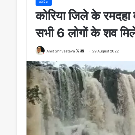
कोरिया
कोरिया जिले के रमदहा व
सभी 6 लोगों के शव मिल
Amit Shrivastava
F
S
29 August 2022
o
e
l
n
l
d
o
a
w
n
o
e
n
m
X
a
i
l