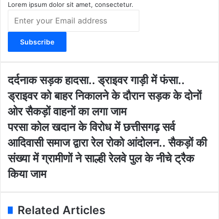
m
Lorem ipsum dolor sit amet, consectetur.
E
n
t
e
r
y
o
द
दर्दनाक सड़क हादसा.. ड्राइवर गाड़ी में फंसा..
u
र्द
ड्राइवर को बाहर निकालने के दौरान सड़क के दोनों
r
ना
E
क
ओर सैकड़ों वाहनों का लगा जाम
m
स
प
परसा कोल खदान के विरोध में छत्तीसगढ़ सर्व
a
ड़
र
i
क
आदिवासी समाज द्वारा रेल रोको आंदोलन.. सैकड़ों की
सा
l
हा
को
संख्या में ग्रामीणों ने साल्ही रेलवे पुल के नीचे ट्रैक
a
द
ल
d
सा
किया जाम
ख
d
.
दा
r
.
न
e
ड्रा
के
Related Articles
s
इ
वि