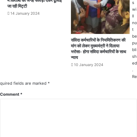
में किताबों की जगह फावड़ा देकर ढूलाई
s
रो
दौ
जा रही मिट्टी
को
wi
रा
14 January 2024
आं
ll
न
दो
no
स
ल
t
ड़
न
be
क
संविदा कर्मचारियों के नियमितिकरण की
.
pu
के
मांग को लेकर मुख्यमंत्री ने दिलाया
.
bli
दो
भरोसा- होगा संविदा कर्मचारियों के साथ
सै
sh
नों
न्याय
क
ed
ओ
10 January 2024
ड़ों
र
.
की
सै
Re
सं
क
quired fields are marked
*
ख्या
ड़ों
में
Comment
*
वा
ग्रा
ह
मी
नों
णों
का
ने
ल
सा
गा
ल्ही
जा