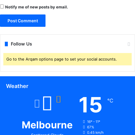
Notify me of new posts by email.
Follow Us
Go to the Arqam options page to set your social accounts.
Weather
15
℃
Melbourne
16º - 11º
67%
0.45 km/h