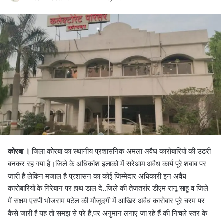
o
e
l
n
l
d
o
a
w
n
o
e
n
m
X
a
i
l
कोरबा ।
जिला कोरबा का स्थानीय प्रशासनिक अमला अवैध कारोबारियों की उढरी
बनकर रह गया है।जिले के अधिकांश इलाको में सरेआम अवैध कार्य पूरे शबाब पर
जारी है लेकिन मजाल है प्रशासन का कोई जिम्मेदार अधिकारी इन अवैध
कारोबारियों के गिरेबान पर हाथ डाल दे..जिले की तेजतर्रार डीएम रानू साहू व जिले
में सक्षम एसपी भोजराम पटेल की मौजूदगी में आखिर अवैध कारोबार पूरे चरम पर
कैसे जारी है यह तो समझ से परे है,पर अनुमान लगाए जा रहे हैं की निचले स्तर के