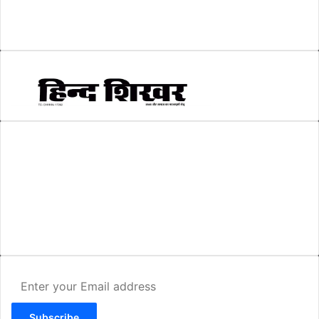
सम्पादकीय
(6)
स्वरोजगार
(6)
AMIT SHRIWASTAVA
(Editor)
Hind Shikhar
Add - Akashwani Chowk, Ambikapur, Distt- Surguja, C.G. Pin no.-
497001
Mo. No. - 9479235154
Email - hindshikhar@gmail.com
Enter
your
Email