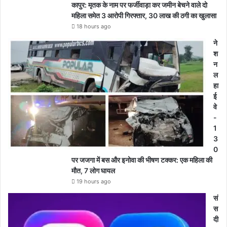
कापुर: मृतक के नाम पर फर्जीवाड़ा कर जमीन बेचने वाले दो
महिला समेत 3 आरोपी गिरफ्तार, 30 लाख की ठगी का खुलासा
18 hours ago
ने
श
न
ल
हा
ई
वे
-
1
3
0
पर जजगा में बस और इनोवा की भीषण टक्कर: एक महिला की
मौत, 7 लोग घायल
19 hours ago
सं
स
दी