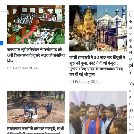
s
व
रो
र
ध
गा
L
में
ड़ी
e
छ
में
a
त्ती
फं
v
स
सा
e
ग
.
a
ढ़
राज्यपाल श्री हरिचंदन ने छत्तीसगढ की
.
R
स
6वीं विधानसभा के दूसरे सत्र को संबोधित
काशी ज्ञानवापी मे 30 साल बाद हिंदुओं ने
ड्रा
e
किया..
र्व
शुरू की पूजा, कोर्ट ने दी थी मंजूरी..
इ
pl
आ
5 February 2024
मुलायम सिंह यादव के शासनकाल में बंद
व
y
दि
कर दी गई थी पूजा
र
वा
1 February 2024
को
Yo
सी
बा
ur
स
ह
e
मा
र
m
ज
नि
ail
द्वा
का
ad
रा
ल
dr
रे
ने
हेडमास्टर बच्चों से करा रहे मजदूरी, हाथों
es
ल
के