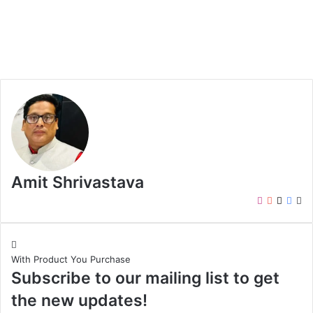
Amit Shrivastava
I
Y
X
F
W
n
o
a
e
s
u
c
b
t
T
e
s
With Product You Purchase
a
u
b
i
Subscribe to our mailing list to get
g
b
o
t
r
e
o
e
the new updates!
a
k