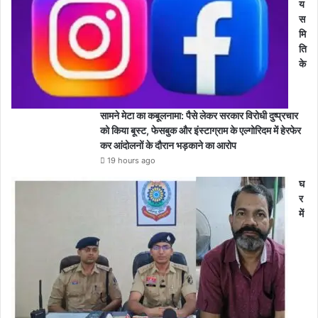
य
स
मि
ति
के
सामने मेटा का कबूलनामा: पैसे लेकर सरकार विरोधी दुष्प्रचार
को किया बूस्ट, फेसबुक और इंस्टाग्राम के एल्गोरिदम में हेरफेर
कर आंदोलनों के दौरान भड़काने का आरोप
19 hours ago
घ
र
में