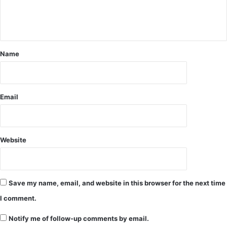
रे
म
ल
वे
पु
ल
Name
के
नी
चे
ट्रै
Email
क
कि
या
जा
म
Website
Save my name, email, and website in this browser for the next time
I comment.
Notify me of follow-up comments by email.