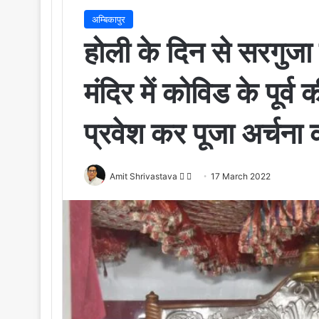
अम्बिकापुर
होली के दिन से सरगुजा 
मंदिर में कोविड के पूर्व 
प्रवेश कर पूजा अर्चना
Amit Shrivastava
F
S
17 March 2022
o
e
l
n
l
d
o
a
w
n
o
e
n
m
X
a