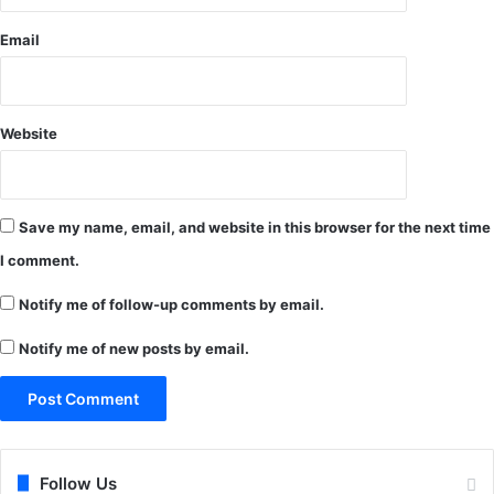
क्र
Email
म
शु
रू
.
Website
.
.
स्कू
ल
Save my name, email, and website in this browser for the next time
शि
क्षा
I comment.
मं
त्री
Notify me of follow-up comments by email.
ने
कि
Notify me of new posts by email.
या
शु
भा
रं
भ
Follow Us
.