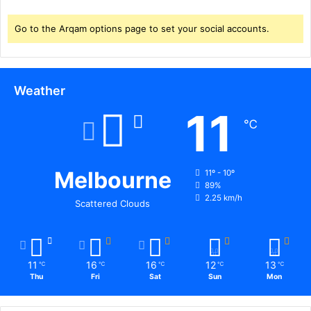
.
.
Go to the Arqam options page to set your social accounts.
बी
स
क्वि
ज
Weather
में
11
8
℃
0
प्र
ति
श
Melbourne
11º - 10º
त
89%
2.25 km/h
अं
Scattered Clouds
क
वा
ले
ब
11
16
16
12
13
℃
℃
℃
℃
℃
च्चे
Thu
Fri
Sat
Sun
Mon
को
मि