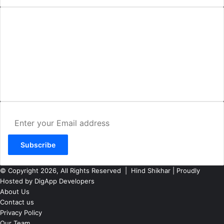
AMIT SHRIWASTAVA
(Editor)
Hind Shikhar
Add - Akashwani Chowk, Ambikapur, Distt- Surguja, C.G. Pin no.-
497001
Mo. No. - 9479235154
Email - hindshikhar@gmail.com
Enter
your
Email
address
© Copyright 2026, All Rights Reserved |
Hind Shikhar
| Proudly
Hosted by
DigApp Developers
About Us
Contact us
Privacy Policy
Our Team