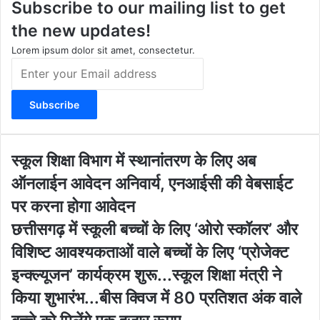
Subscribe to our mailing list to get
g
b
o
t
r
e
o
e
the new updates!
a
k
m
Lorem ipsum dolor sit amet, consectetur.
E
n
t
e
r
y
o
स्कू
स्कूल शिक्षा विभाग में स्थानांतरण के लिए अब
u
ल
ऑनलाईन आवेदन अनिवार्य, एनआईसी की वेबसाईट
r
शि
E
क्षा
पर करना होगा आवेदन
m
वि
​​​​​​​छत्तीसगढ़ में स्कूली बच्चों के लिए ‘ओरो स्कॉलर’ और
a
भा
छ
i
ग
विशिष्ट आवश्यकताओं वाले बच्चों के लिए ‘प्रोजेक्ट
त्ती
l
में
स
इन्क्ल्यूजन’ कार्यक्रम शुरू...स्कूल शिक्षा मंत्री ने
a
स्था
ग
d
नां
किया शुभारंभ...बीस क्विज में 80 प्रतिशत अंक वाले
ढ़
d
त
में
r