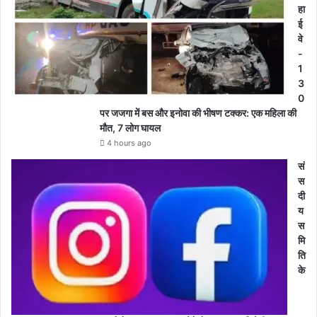
हा
ई
वे
-
1
3
0
पर जजगा में बस और इनोवा की भीषण टक्कर: एक महिला की
मौत, 7 लोग घायल
4 hours ago
सं
स
दी
य
स
मि
ति
के