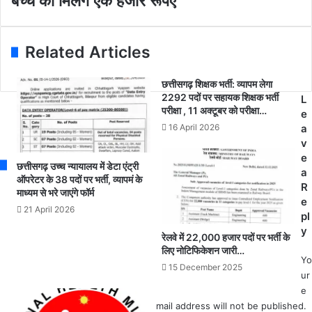
बच्चे को मिलेंगे एक हजार रूपए
र
स्कू
e
ण
ली
s
के
ब
s
लि
Related Articles
च्चों
ए
के
अ
लि
छत्तीसगढ़ शिक्षक भर्ती: व्यापम लेगा
ब
2292 पदों पर सहायक शिक्षक भर्ती
ए
L
ऑ
परीक्षा , 11 अक्टूबर को परीक्षा…
‘
e
न
ओ
16 April 2026
a
ला
रो
v
ई
स्कॉ
e
न
छत्तीसगढ़ उच्च न्यायालय में डेटा एंट्री
ल
a
आ
ऑपरेटर के 38 पदों पर भर्ती, व्यापमं के
र
R
वे
माध्यम से भरे जाएंगे फॉर्म
’
e
द
21 April 2026
औ
pl
न
र
y
अ
रेलवे में 22,000 हजार पदों पर भर्ती के
वि
नि
लिए नोटिफिकेशन जारी…
शि
Yo
वा
15 December 2025
ष्ट
ur
र्य
आ
e
,
व
mail address will not be published.
ए