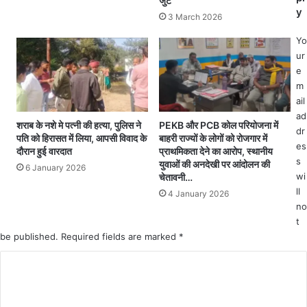
जुटे
त
र
y
रि
,
3 March 2026
त
था
Yo
कि
ना
ur
या
ज
e
ग
य
m
या
न
ail
3
ग
ad
.
र
शराब के नशे मे पत्नी की हत्या, पुलिस ने
PEKB और PCB कोल परियोजना में
dr
4
पु
पति को हिरासत में लिया, आपसी विवाद के
बाहरी राज्यों के लोगों को रोजगार में
es
0
लि
दौरान हुई वारदात
प्राथमिकता देने का आरोप, स्थानीय
ला
स
s
युवाओं की अनदेखी पर आंदोलन की
6 January 2026
ख
की
wi
चेतावनी…
रु
का
ll
4 January 2026
प
र्य
no
ये
वा
t
का
ही
be published.
Required fields are marked
*
चे
C
क
o
m