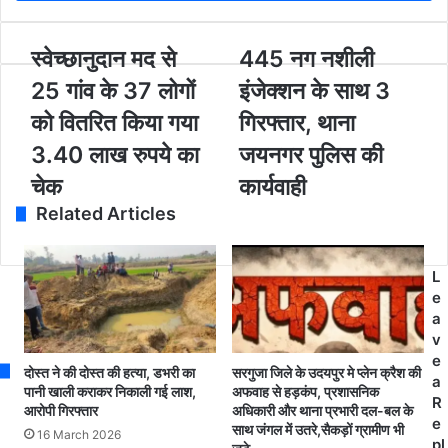
r
y
o
स्वे
स्वेच्छानुदान मद से
4
445 नग नशीली
u
च्छा
4
25 गांव के 37 लोगों
इंजेक्शन के साथ 3
r
नु
5
E
दा
न
को वितरित किया गया
गिरफ्तार, थाना
m
न
ग
3.40 लाख रुपये का
जयनगर पुलिस की
a
म
न
i
द
शी
चेक
कार्यवाही
l
से
ली
Related Articles
a
2
इं
d
5
जे
d
गां
क्श
L
r
व
न
e
e
के
के
a
s
3
सा
v
s
7
थ
e
लो
3
दोस्त ने की दोस्त की हत्या, डभरी का
सरगुजा जिले के उदयपुर मे प्लेन क्रैश की
a
गों
गि
पानी खाली कराकर निकाली गई लाश,
अफवाह से हड़कंप, प्रशासनिक
R
को
र
आरोपी गिरफ्तार
अधिकारी और थाना प्रभारी दल-बल के
e
साथ जंगल में उतरे,सैकड़ों ग्रामीण भी
वि
फ्ता
16 March 2026
pl