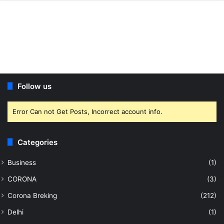
Follow us
Error Can not Get Posts, Incorrect account info.
Categories
Business
(1)
CORONA
(3)
Corona Breking
(212)
Delhi
(1)