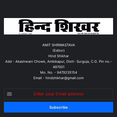
AMIT SHRIWASTAVA
(Editor)
Hind Shikhar
Add - Akashwani Chowk, Ambikapur, Distt- Surguja, C.G. Pin no.-
497001
Mo. No. - 9479235154
Email - hindshikhar@gmail.com
Enter
your
Email
address