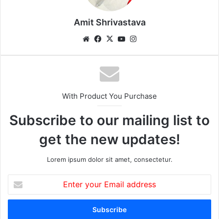
Amit Shrivastava
We
Fa
X
Yo
Ins
bsi
ce
uT
tag
te
bo
ub
ra
ok
e
m
With Product You Purchase
Subscribe to our mailing list to
get the new updates!
Lorem ipsum dolor sit amet, consectetur.
E
n
t
e