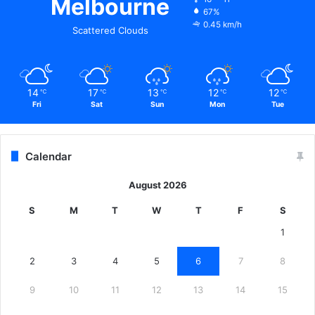
Melbourne
67%
0.45 km/h
Scattered Clouds
14
17
13
12
12
℃
℃
℃
℃
℃
Fri
Sat
Sun
Mon
Tue
Calendar
August 2026
S
M
T
W
T
F
S
1
2
3
4
5
6
7
8
9
10
11
12
13
14
15