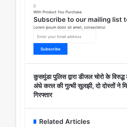
With Product You Purchase
Subscribe to our mailing list
Lorem ipsum dolor sit amet, consectetur.
E
n
t
e
r
y
o
u
कु
कुसमुंडा पुलिस द्वारा डीजल चोरो के विरुद्ध 
r
स
अं
अंधे कत्ल की गुत्थी सुलझी, दो दोस्तों ने
E
मुं
धे
m
डा
गिरफ्तार
क
a
पु
त्ल
i
लि
की
l
स
गु
a
द्वा
त्थी
Related Articles
d
रा
सु