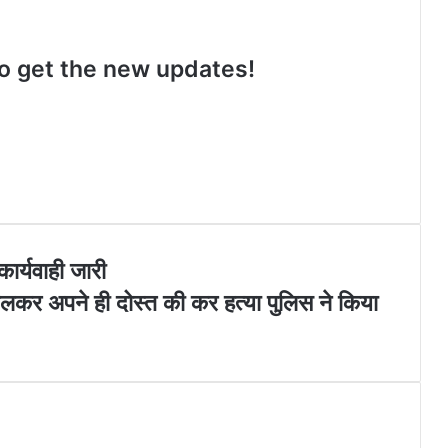
t
T
e
s
a
u
b
i
g
b
o
t
 to get the new updates!
r
e
o
e
a
k
m
कार्यवाही जारी
 मिलकर अपने ही दोस्त की कर हत्या पुलिस ने किया