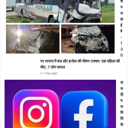
श
न
ल
हा
ई
वे
-
1
3
0
पर जजगा में बस और इनोवा की भीषण टक्कर: एक महिला की
मौत, 7 लोग घायल
1 day ago
सं
स
दी
य
स
मि
ति
के