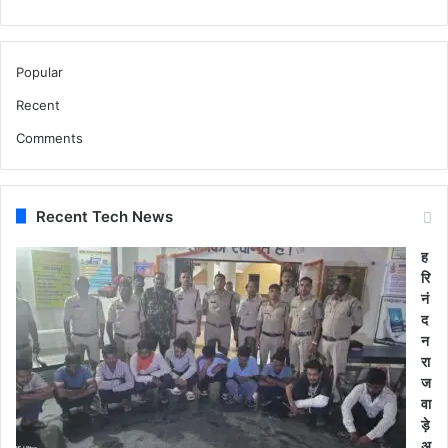
Popular
Recent
Comments
Recent Tech News
ह
रि
नं
द
न
रा
ज
वा
ड़े
अ