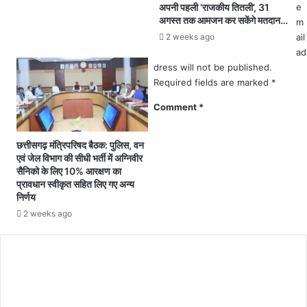
गु
अपनी पहली ‘राजकीय तितली’, 31
e
सं
त्थी
अगस्त तक आमजन कर सकेंगे मतदान…
m
क्र
सु
2 weeks ago
ail
मि
ल
ad
त
झी
dress will not be published.
इ
.
Required fields are marked
*
ला
.
ज
आ
Comment
*
के
रो
दौ
पी
रा
छत्तीसगढ़ मंत्रिपरिषद बैठक: पुलिस, वन
ने
न
एवं जेल विभाग की सीधी भर्ती में अग्निवीर
ना
हु
सैनिको के लिए 10% आरक्षण का
ति
प्रावधान स्वीकृत सहित लिए गए अन्य
आ
न
निर्णय
हा
की
र्ट
2 weeks ago
आ
अ
त्म
टै
ह
क
त्या
का
ब