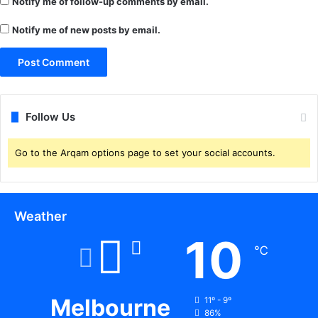
Notify me of follow-up comments by email.
Notify me of new posts by email.
Follow Us
Go to the Arqam options page to set your social accounts.
Weather
10
℃
Melbourne
11º - 9º
86%