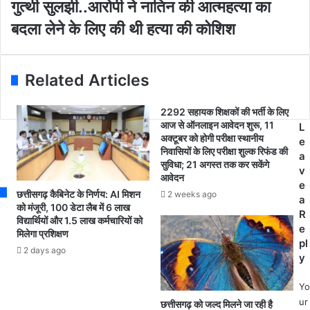
i
प
गुत्थी सुलझी..आरोपी ने नातिन की आत्महत्या का
का
l
त्र
पु
बदला लेने के लिए की थी हत्या की कोशिश
a
का
र
d
र
के
d
रो
गां
r
हि
Related Articles
धी
e
त
न
s
स
ग
2292 सहायक शिक्षकों की भर्ती के लिए
s
र
आज से ऑनलाइन आवेदन शुरू, 11
र
L
दा
अक्टूबर को होगी परीक्षा स्थानीय
था
e
ना
निवासियों के लिए परीक्षा शुल्क रिफंड की
ना
a
का
सुविधा; 21 अगस्त तक कर सकेंगे
क्षे
v
नि
आवेदन
त्र
e
ध
छत्तीसगढ़ कैबिनेट के निर्णय: AI मिशन
2 weeks ago
में
a
न
को मंजूरी, 100 डेटा लैब में 6 लाख
हु
R
.
विद्यार्थियों और 1.5 लाख कर्मचारियों को
ए
e
मिलेगा प्रशिक्षण
.
गो
pl
को
2 days ago
ली
y
रो
कां
ना
ड
Yo
से
की
ur
छत्तीसगढ़ को जल्द मिलने जा रही है
थे