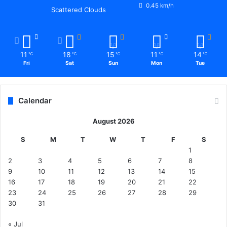
0.45 km/h
Scattered Clouds
11
18
15
11
14
℃
℃
℃
℃
℃
Fri
Sat
Sun
Mon
Tue
Calendar
August 2026
S
M
T
W
T
F
S
1
2
3
4
5
6
7
8
9
10
11
12
13
14
15
16
17
18
19
20
21
22
23
24
25
26
27
28
29
30
31
« Jul