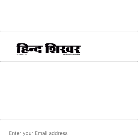
सकारात्मक खबर
(2)
सम्पादकीय
(6)
स्वरोजगार
(6)
AMIT SHRIWASTAVA
(Editor)
Hind Shikhar
Add - Akashwani Chowk, Ambikapur, Distt- Surguja, C.G. Pin no.-
497001
Mo. No. - 9479235154
Email - hindshikhar@gmail.com
Enter
your