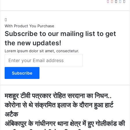
I
Y
X
F
W
n
o
a
e
s
u
c
b
t
T
e
s
With Product You Purchase
a
u
b
i
Subscribe to our mailing list to get
g
b
o
t
r
e
o
e
the new updates!
a
k
m
Lorem ipsum dolor sit amet, consectetur.
E
n
t
e
r
y
o
म
मशहूर टीवी पत्रकार रोहित सरदाना का निधन..
u
श
कोरोना से थे संक्रमित इलाज के दौरान हुआ हार्ट
r
हू
E
र
अटैक
m
टी
अं
अंबिकापुर के गांधीनगर थाना क्षेत्र में हुए गोलीकांड की
a
वी
बि