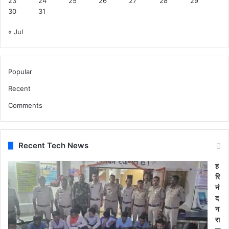
23
24
25
26
27
28
29
30
31
« Jul
Popular
Recent
Comments
Recent Tech News
ह
रि
नं
द
न
रा