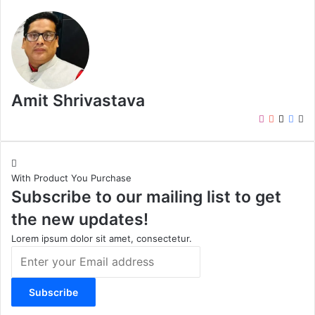
Amit Shrivastava
I
Y
X
F
W
n
o
a
e
s
u
c
b
t
T
e
s
With Product You Purchase
a
u
b
i
Subscribe to our mailing list to get
g
b
o
t
r
e
o
e
the new updates!
a
k
m
Lorem ipsum dolor sit amet, consectetur.
E
n
t
e
r