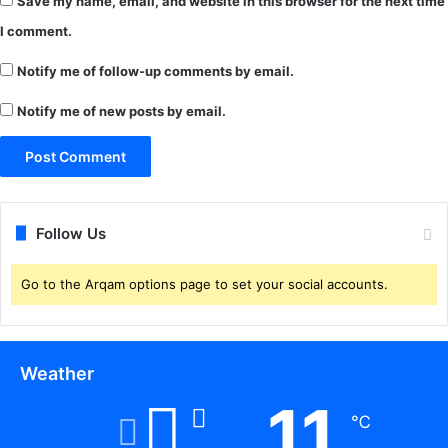
Save my name, email, and website in this browser for the next time
ही
I comment.
सु
नि
Notify me of follow-up comments by email.
श्चि
त
Notify me of new posts by email.
बि
ना
अ
नु
म
ति
Follow Us
दु
का
Go to the Arqam options page to set your social accounts.
न
खो
ल
ने
Weather
वा
लों
11
प
℃
र