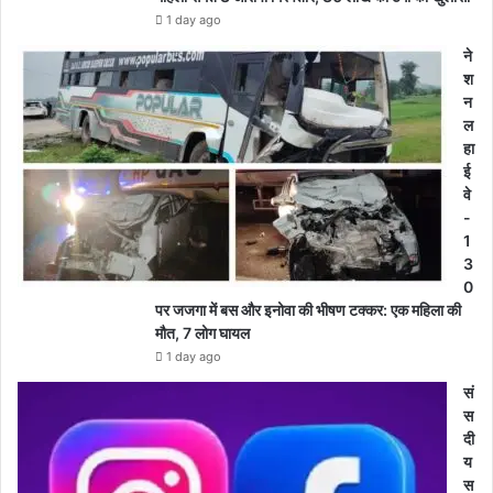
1 day ago
ने
श
न
ल
हा
ई
वे
-
1
3
0
पर जजगा में बस और इनोवा की भीषण टक्कर: एक महिला की
मौत, 7 लोग घायल
1 day ago
सं
स
दी
य
स