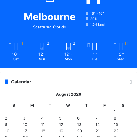
स
ख्त
Melbourne
18º - 10º
का
80%
र्य
1.34 km/h
Scattered Clouds
वा
ही
क
र
18
12
12
11
12
℃
℃
℃
℃
℃
ने
Sat
Sun
Mon
Tue
Wed
के
नि
र्दे
श
Calendar
August 2026
S
M
T
W
T
F
S
1
2
3
4
5
6
7
8
9
10
11
12
13
14
15
16
17
18
19
20
21
22