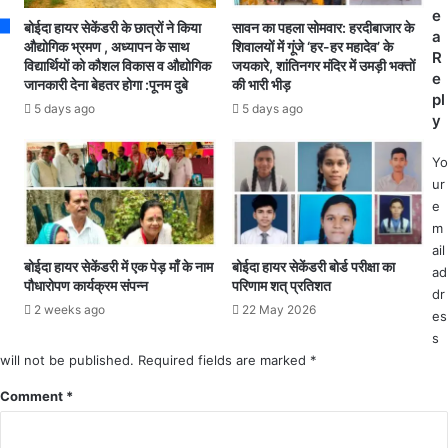
के
र
e
टी
बोईदा हायर सेकेंडरी के छात्रों ने किया
सावन का पहला सोमवार: हरदीबाजार के
मो
a
का
औद्योगिक भ्रमण , अध्यापन के साथ
शिवालयों में गूंजे ‘हर-हर महादेव’ के
र्चे
R
विद्यार्थियों को कौशल विकास व औद्योगिक
जयकारे, शांतिनगर मंदिर में उमड़ी भक्तों
का
प
e
जानकारी देना बेहतर होगा :पूनम दुबे
की भारी भीड़
र
र
pl
ण
5 days ago
5 days ago
स
y
के
क्रि
लि
य
Yo
ए
ता
ur
2
के
e
8
सा
m
अ
थ
ail
प्रै
क
बोईदा हायर सेकेंडरी में एक पेड़ माँ के नाम
बोईदा हायर सेकेंडरी बोर्ड परीक्षा का
ad
ल
र
पौधारोपण कार्यक्रम संपन्न
परिणाम शत् प्रतिशत
dr
से
र
2 weeks ago
22 May 2026
es
शु
ही
s
रु
क
will not be published.
Required fields are marked
*
हो
र्त
गा
व्यों
Comment
*
पं
का
जी
नि
य