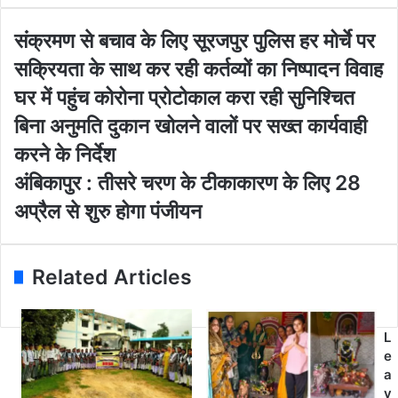
y
o
सं
संक्रमण से बचाव के लिए सूरजपुर पुलिस हर मोर्चे पर
u
क्र
सक्रियता के साथ कर रही कर्तव्यों का निष्पादन विवाह
r
म
E
ण
घर में पहुंच कोरोना प्रोटोकाल करा रही सुनिश्चित
m
से
बिना अनुमति दुकान खोलने वालों पर सख्त कार्यवाही
a
ब
i
चा
करने के निर्देश
l
व
अं
अंबिकापुर : तीसरे चरण के टीकाकारण के लिए 28
a
के
बि
d
लि
अप्रैल से शुरु होगा पंजीयन
का
d
ए
पु
r
सू
र
e
र
:
Related Articles
s
ज
ती
s
पु
स
र
रे
पु
L
च
लि
e
र
स
a
ण
ह
v