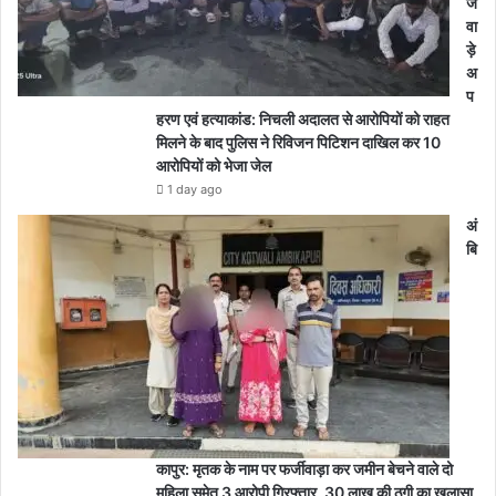
ज
वा
ड़े
अ
प
हरण एवं हत्याकांड: निचली अदालत से आरोपियों को राहत
मिलने के बाद पुलिस ने रिविजन पिटिशन दाखिल कर 10
आरोपियों को भेजा जेल
1 day ago
अं
बि
कापुर: मृतक के नाम पर फर्जीवाड़ा कर जमीन बेचने वाले दो
महिला समेत 3 आरोपी गिरफ्तार, 30 लाख की ठगी का खुलासा