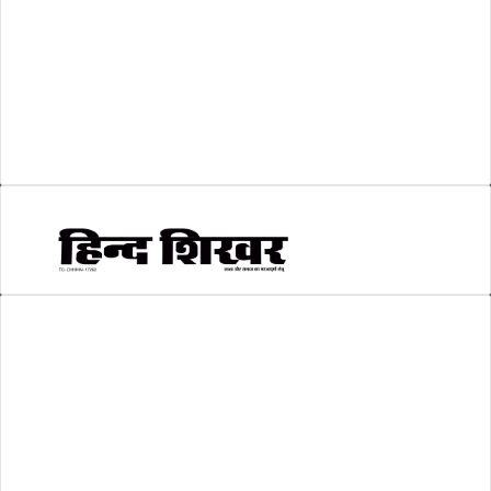
शिक्षा
(146)
श्री रामलला प्राण प्रतिष्ठा
(3)
सकारात्मक खबर
(2)
सम्पादकीय
(6)
स्वरोजगार
(6)
AMIT SHRIWASTAVA
(Editor)
Hind Shikhar
Add - Akashwani Chowk, Ambikapur, Distt- Surguja, C.G. Pin no.-
497001
Mo. No. - 9479235154
Email - hindshikhar@gmail.com