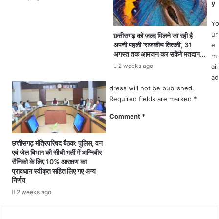
त
र
y
नि
ज
जी
न्म
Yo
अ
दि
ur
छत्तीसगढ़ को जल्द मिलने जा रही है
स्प
न
अपनी पहली ‘राजकीय तितली’, 31
e
ता
की
अगस्त तक आमजन कर सकेंगे मतदान…
m
लों
ब
2 weeks ago
ail
के
धा
ad
लि
ई
dress will not be published.
ए
दे
Required fields are marked
*
को
क
रो
र
Comment
*
ना
फे
उ
स
छत्तीसगढ़ मंत्रिपरिषद बैठक: पुलिस, वन
प
बु
एवं जेल विभाग की सीधी भर्ती में अग्निवीर
चा
क
सैनिको के लिए 10% आरक्षण का
र
प
प्रावधान स्वीकृत सहित लिए गए अन्य
की
र
निर्णय
द
पो
2 weeks ago
र
स्ट
नि
क
र्धा
र