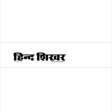
शिक्षा
(146)
श्री रामलला प्राण प्रतिष्ठा
(3)
सकारात्मक खबर
(2)
सम्पादकीय
(6)
स्वरोजगार
(6)
AMIT SHRIWASTAVA
(Editor)
Hind Shikhar
Add - Akashwani Chowk, Ambikapur, Distt- Surguja, C.G. Pin no.-
497001
Mo. No. - 9479235154
Email - hindshikhar@gmail.com