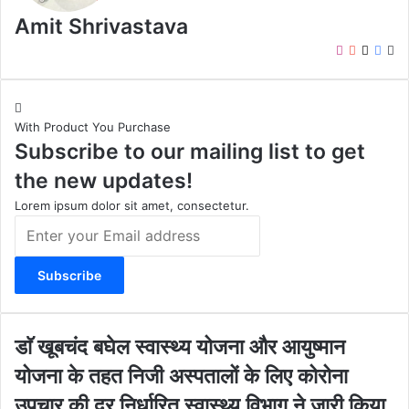
Amit Shrivastava
I
Y
X
F
W
n
o
a
e
s
u
c
b
t
T
e
s
With Product You Purchase
a
u
b
i
Subscribe to our mailing list to get
g
b
o
t
r
e
o
e
the new updates!
a
k
m
Lorem ipsum dolor sit amet, consectetur.
E
n
t
e
r
y
o
डाॅ
डाॅ खूबचंद बघेल स्वास्थ्य योजना और आयुष्मान
u
खू
योजना के तहत निजी अस्पतालों के लिए कोरोना
r
ब
E
चं
उपचार की दर निर्धारित स्वास्थ्य विभाग ने जारी किया