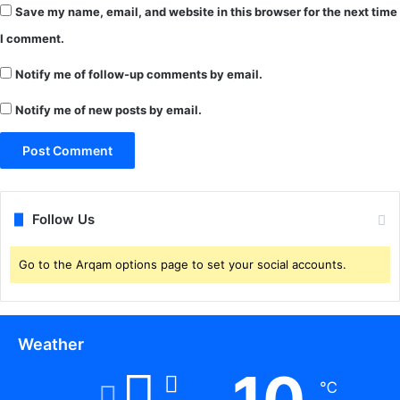
र
Save my name, email, and website in this browser for the next time
द
I comment.
र्ज
Notify me of follow-up comments by email.
Notify me of new posts by email.
Follow Us
Go to the Arqam options page to set your social accounts.
Weather
10
℃