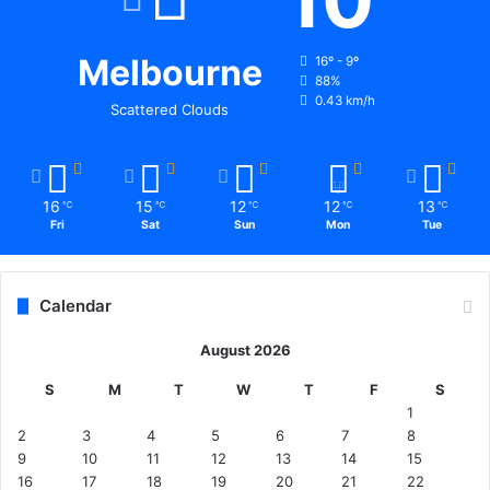
Melbourne
16º - 9º
88%
0.43 km/h
Scattered Clouds
16
15
12
12
13
℃
℃
℃
℃
℃
Fri
Sat
Sun
Mon
Tue
Calendar
August 2026
S
M
T
W
T
F
S
1
2
3
4
5
6
7
8
9
10
11
12
13
14
15
16
17
18
19
20
21
22