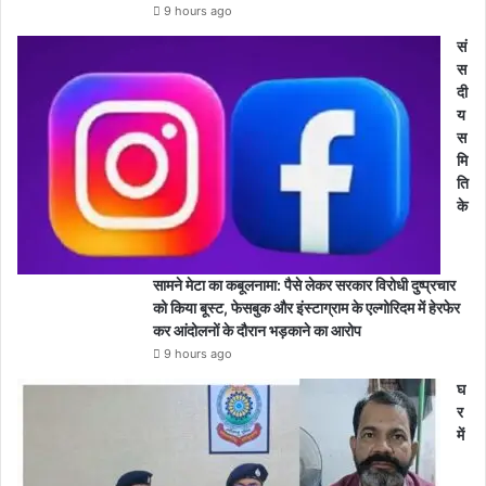
9 hours ago
सं
स
दी
य
स
मि
ति
के
सामने मेटा का कबूलनामा: पैसे लेकर सरकार विरोधी दुष्प्रचार
को किया बूस्ट, फेसबुक और इंस्टाग्राम के एल्गोरिदम में हेरफेर
कर आंदोलनों के दौरान भड़काने का आरोप
9 hours ago
घ
र
में