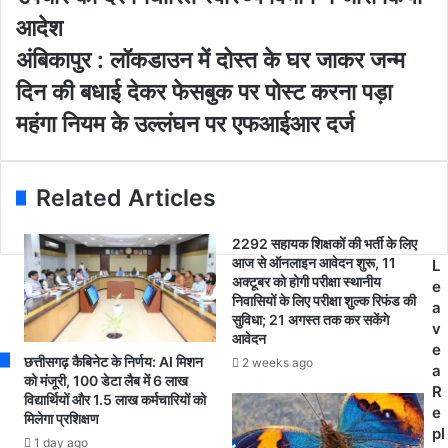
m
द
आदेश
a
ब
i
घे
अं
अंबिकापुर : लॉकडाउन में दोस्त के घर जाकर जन्म
l
ल
बि
दिन की बधाई देकर फेसबुक पर पोस्ट करना पड़ा
a
स्वा
का
d
स्थ्य
पु
महंगा नियम के उल्लंघन पर एफआईआर दर्ज
d
यो
र
r
ज
:
e
ना
लॉ
Related Articles
s
औ
क
s
र
डा
आ
उ
2292 सहायक शिक्षकों की भर्ती के लिए
यु
आज से ऑनलाइन आवेदन शुरू, 11
न
L
अक्टूबर को होगी परीक्षा स्थानीय
ष्मा
में
e
निवासियों के लिए परीक्षा शुल्क रिफंड की
न
दो
a
सुविधा; 21 अगस्त तक कर सकेंगे
यो
स्त
v
आवेदन
ज
के
e
छत्तीसगढ़ कैबिनेट के निर्णय: AI मिशन
2 weeks ago
ना
घ
a
को मंजूरी, 100 डेटा लैब में 6 लाख
के
र
R
विद्यार्थियों और 1.5 लाख कर्मचारियों को
त
जा
e
मिलेगा प्रशिक्षण
ह
क
pl
1 day ago