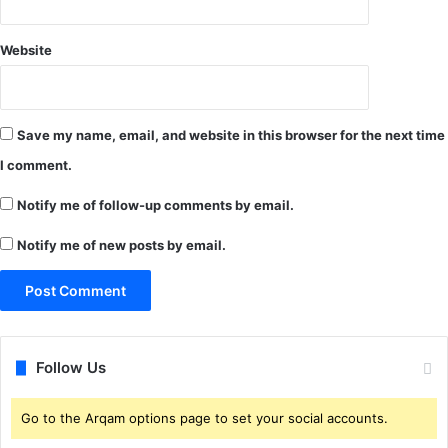
ब्ध
ता
Website
ए
वं
धा
न
Save my name, email, and website in this browser for the next time
उ
ठा
I comment.
व
Notify me of follow-up comments by email.
का
लि
Notify me of new posts by email.
या
जा
न
का
री
धा
Follow Us
न
ख
री
Go to the Arqam options page to set your social accounts.
दी