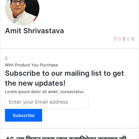
Amit Shrivastava
I
Y
X
F
W
n
o
a
e
s
u
c
b
t
T
e
s
With Product You Purchase
a
u
b
i
Subscribe to our mailing list to get
g
b
o
t
r
e
o
e
the new updates!
a
k
m
Lorem ipsum dolor sit amet, consectetur.
E
n
t
e
r
y
o
4