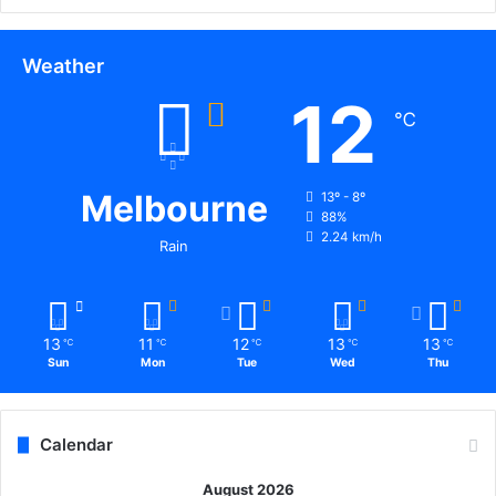
कें
द्रों
में
Weather
पी
12
डी
℃
ए
स
ए
Melbourne
वं
13º - 8º
88%
रा
2.24 km/h
इ
Rain
स
मि
ल
र्स
13
11
12
13
13
℃
℃
℃
℃
℃
के
Sun
Mon
Tue
Wed
Thu
द्वा
रा
स
Calendar
म
य
August 2026