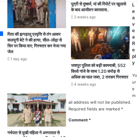
ढ़
गां
पुत्री से दुष्कर्म, मां की रिपोर्ट पर खुलासे
L
की
के बाद आजीवन कारावास..
व
e
टी
,
2 weeks ago
a
म
त
v
ने
म
e
पिता की झगड़ालू प्रवृत्ति से तंग आकर
की
ता
a
कलयुगी बेटे ने की हत्या, सील-लोढ़ा से
का
ए
R
सिर पर किया वार; गिरफ्तार कर भेजा गया
र्य
वं
e
जेल
वा
घ
pl
1 day ago
ही
र
y
जशपुर पुलिस को बड़ी कामयाबी, 552
जि
किलो गांजे के साथ 1.20 करोड़ से
या
Yo
अधिक का माल जब्त, 2 तस्कर गिरफ्तार
ब
ur
4 weeks ago
था
e
न
m
धा
ail address will not be published.
न
Required fields are marked
*
ख
री
Comment
*
दी
के
गर्भपात से दुखी महिला ने अस्पताल से