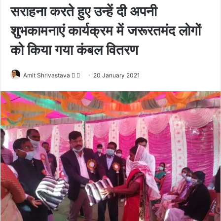
सराहना करते हुए उन्हें दी अपनी
शुभकामनाएं कार्यक्रम में जरूरतमंद लोगों
को किया गया कंबल वितरण
Amit Shrivastava
F
S
20 January 2021
o
e
l
n
l
d
o
a
w
n
o
e
n
m
X
a
i
l