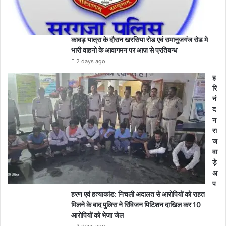
क
रा
ने
के
कावड़ यात्रा के दौरान खरसिया रोड एवं रामानुजगंज रोड मे
लि
भारी वाहनो के आवागमन पर आज़ से प्रतिबन्ध
ए
2 days ago
अ
ह
धि
रि
का
नं
रि
द
यों
न
को
रा
दि
ज
ए
वा
नि
ड़े
र्दे
अ
श
प
कि
हरण एवं हत्याकांड: निचली अदालत से आरोपियों को राहत
सा
मिलने के बाद पुलिस ने रिविजन पिटिशन दाखिल कर 10
नों
आरोपियों को भेजा जेल
से
3 days ago