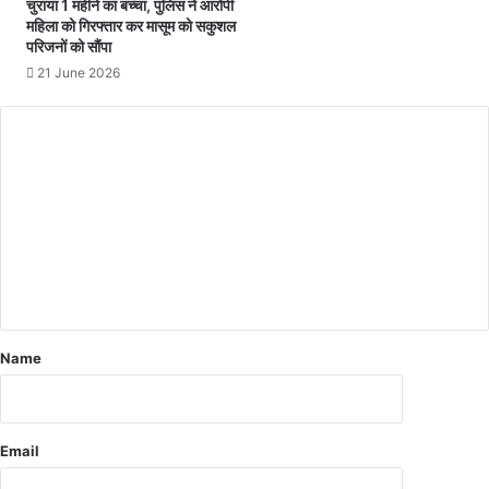
न्द्र
चुराया 1 महीने का बच्चा, पुलिस ने आरोपी
महिला को गिरफ्तार कर मासूम को सकुशल
का
परिजनों को सौंपा
कि
या
21 June 2026
नि
री
क्ष
ण
उ
पा
र्ज
न
कें
द्र
में
बा
Name
र
दा
ना
उ
Email
प
ल