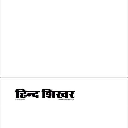
शासकीय
(105)
लोकसभा चुनाव 2024
(1)
व्यापार जगत
(5)
शिक्षा
(146)
श्री रामलला प्राण प्रतिष्ठा
(3)
सकारात्मक खबर
(2)
सम्पादकीय
(6)
स्वरोजगार
(6)
AMIT SHRIWASTAVA
(Editor)
Hind Shikhar