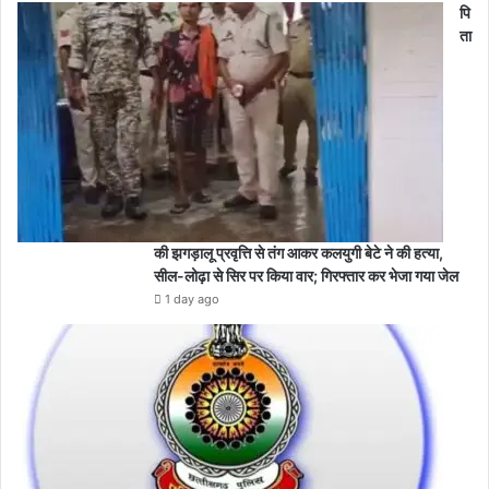
पि
के
ता
लि
ए
श
त
प्र
ति
श
त
पी
डी
की झगड़ालू प्रवृत्ति से तंग आकर कलयुगी बेटे ने की हत्या,
ए
सील-लोढ़ा से सिर पर किया वार; गिरफ्तार कर भेजा गया जेल
स
1 day ago
बा
र
दा
ना
उ
प
ल
ब्ध