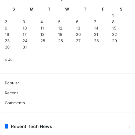
प
र
S
M
T
W
T
F
S
बा
1
र
2
3
4
5
6
7
8
दा
9
10
11
12
13
14
15
ना
16
17
18
19
20
21
22
ज
23
24
25
26
27
28
29
मा
30
31
क
रा
« Jul
ने
के
दि
Popular
ए
नि
Recent
र्दे
श
Comments
धा
न
ख
Recent Tech News
री
दी