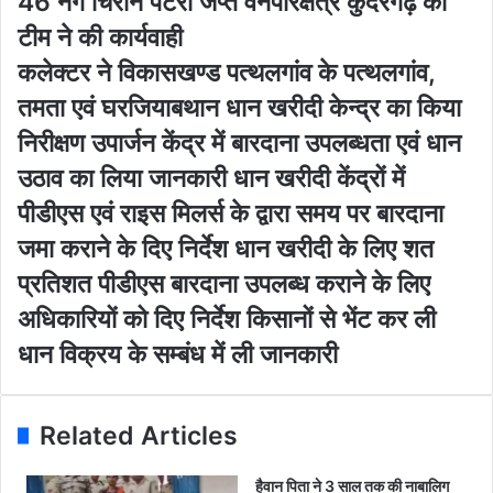
46 नग चिरान पटरा जप्त वनपरिक्षेत्र कुदरगढ़ की
u
6
टीम ने की कार्यवाही
r
न
E
ग
क
कलेक्टर ने विकासखण्ड पत्थलगांव के पत्थलगांव,
m
चि
ले
तमता एवं घरजियाबथान धान खरीदी केन्द्र का किया
a
रा
क्ट
i
न
र
निरीक्षण उपार्जन केंद्र में बारदाना उपलब्धता एवं धान
l
प
ने
उठाव का लिया जानकारी धान खरीदी केंद्रों में
a
ट
वि
d
रा
का
पीडीएस एवं राइस मिलर्स के द्वारा समय पर बारदाना
d
ज
स
जमा कराने के दिए निर्देश धान खरीदी के लिए शत
r
प्त
ख
e
व
ण्ड
प्रतिशत पीडीएस बारदाना उपलब्ध कराने के लिए
s
न
प
अधिकारियों को दिए निर्देश किसानों से भेंट कर ली
s
प
त्थ
रि
ल
धान विक्रय के सम्बंध में ली जानकारी
क्षे
गां
त्र
व
कु
के
Related Articles
द
प
र
त्थ
ग
ल
हैवान पिता ने 3 साल तक की नाबालिग