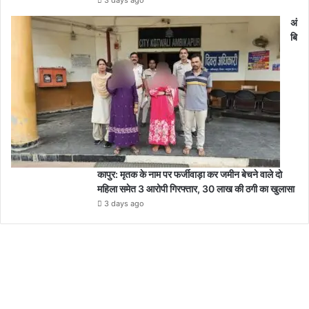
भें
ट
अं
क
बि
र
ली
धा
न
वि
क्र
य
के
स
कापुर: मृतक के नाम पर फर्जीवाड़ा कर जमीन बेचने वाले दो
म्बं
महिला समेत 3 आरोपी गिरफ्तार, 30 लाख की ठगी का खुलासा
ध
3 days ago
में
ली
जा
न
का
री