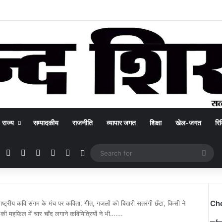
राज्य
सम्पादकीय
राजनीति
व्यापार जगत
शिक्षा
खेल-जगत
रिक
Facebook
X
YouTube
Instagram
WhatsApp
Switch skin
Sea
for
Ch
ाष्ट्रीय कवि संगम के मंच पर कविता, गीत, गजलों को बिखरी सतरंगी छँटा, किसी ने
की महफ़िल में चार चाँद लगाने कवियित्रियों ने भी…….