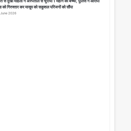
o
पात से दुखी महिला ने अस्पताल से चुराया 1 महीने का बच्चा, पुलिस ने आरोपी
s
ा को गिरफ्तार कर मासूम को सकुशल परिजनों को सौंपा
e
 June 2026