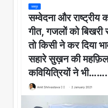
जशपुर
सम्वेदना और राष्ट्रीय 
गीत, गजलों को बिखरी स
तो किसी ने कर दिया भ
सहारे सुख़न की महफ़िल म
कवियित्रियों ने भी…….
Amit Shrivastava
F
S
2 January 2021
o
e
l
n
l
d