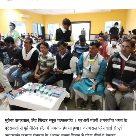
o
e
l
n
l
d
o
a
w
n
o
e
n
m
X
a
i
l
मुकेश अग्रवाल, हिंद शिखर न्यूज़ पत्थलगांव ।
प्रभारी मंत्री अमरजीत भगत के
प्रेसवार्ता से पूर्व मैरिज हॉल में जमकर हंगामा हुआ। दरअसल प्रेसवार्ता से पूर्व
पत्थलगांव जनपद पंचायत के अध्यक्ष सुकृत सिदार ने प्रेस दीर्घा में बैठकर