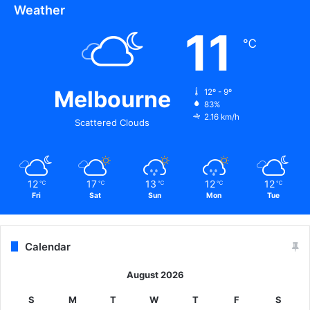
Weather
11
℃
Melbourne
12º - 9º
83%
2.16 km/h
Scattered Clouds
12
17
13
12
12
℃
℃
℃
℃
℃
Fri
Sat
Sun
Mon
Tue
Calendar
August 2026
S
M
T
W
T
F
S