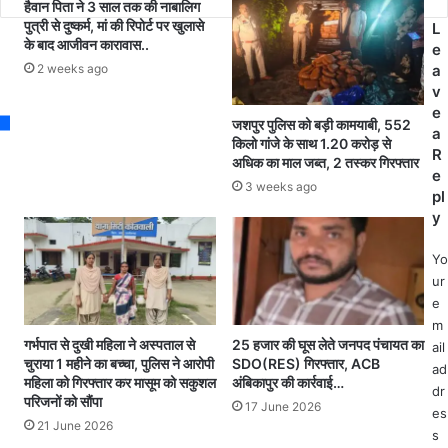
फ्टी
क
हैवान पिता ने 3 साल तक की नाबालिग
d
पुत्री से दुष्कर्म, मां की रिपोर्ट पर खुलासे
टैं
कि
L
d
के बाद आजीवन कारावास..
क
सा
e
r
में
न
2 weeks ago
a
e
मि
ने
v
s
ली
क
e
s
जशपुर पुलिस को बड़ी कामयाबी, 552
ला
र्ज
a
किलो गांजे के साथ 1.20 करोड़ से
श
से
R
अधिक का माल जब्त, 2 तस्कर गिरफ्तार
प
e
3 weeks ago
रे
pl
शा
y
न
हो
Yo
क
ur
र
e
ज
m
ह
गर्भपात से दुखी महिला ने अस्पताल से
25 हजार की घूस लेते जनपद पंचायत का
ail
र
चुराया 1 महीने का बच्चा, पुलिस ने आरोपी
SDO(RES) गिरफ्तार, ACB
ad
महिला को गिरफ्तार कर मासूम को सकुशल
अंबिकापुर की कार्रवाई…
खा
dr
परिजनों को सौंपा
क
17 June 2026
es
र
21 June 2026
s
की