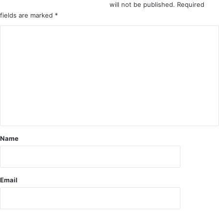
will not be published.
Required
आ
fields are marked
*
त्म
ह
C
त्या
o
m
m
e
n
t
*
Name
Email