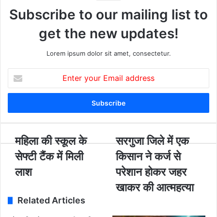
Subscribe to our mailing list to
get the new updates!
Lorem ipsum dolor sit amet, consectetur.
E
n
t
e
r
y
o
म
महिला की स्कूल के
स
सरगुजा जिले में एक
u
हि
र
सेफ्टी टैंक में मिली
किसान ने कर्ज से
r
ला
गु
E
की
जा
लाश
परेशान होकर जहर
m
स्कू
जि
खाकर की आत्महत्या
a
ल
ले
i
के
Related Articles
में
l
से
ए
a