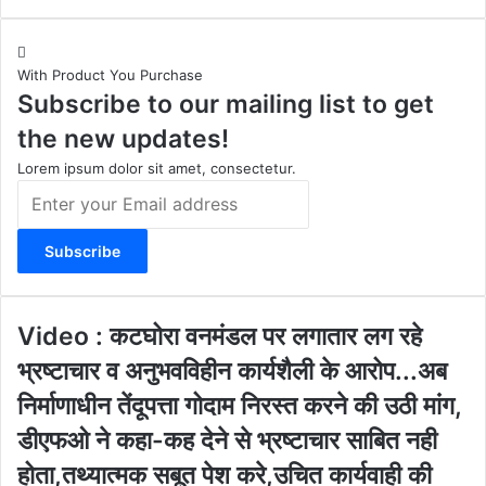
n
o
a
e
s
u
c
b
t
T
e
s
With Product You Purchase
a
u
b
i
Subscribe to our mailing list to get
g
b
o
t
r
e
o
e
the new updates!
a
k
m
Lorem ipsum dolor sit amet, consectetur.
E
n
t
e
r
y
o
V
Video : कटघोरा वनमंडल पर लगातार लग रहे
u
i
भ्रष्टाचार व अनुभवविहीन कार्यशैली के आरोप...अब
r
d
E
e
निर्माणाधीन तेंदूपत्ता गोदाम निरस्त करने की उठी मांग,
m
o
डीएफओ ने कहा-कह देने से भ्रष्टाचार साबित नही
a
:
i
क
होता,तथ्यात्मक सबूत पेश करे,उचित कार्यवाही की