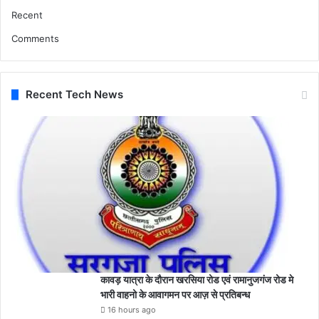
का
Recent
र्य
वा
Comments
ही
की
जा
Recent Tech News
ए
गी
कावड़ यात्रा के दौरान खरसिया रोड एवं रामानुजगंज रोड मे
भारी वाहनो के आवागमन पर आज़ से प्रतिबन्ध
16 hours ago