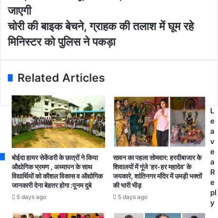
l
ट
जाएगी
a
घो
d
रा
चो
चोरी की बाइक बेचने, ग्राहक की तलाश में घूम रहे
d
व
री
मिनिस्टर को पुलिस ने पकड़ा
r
न
की
e
मं
बा
s
ड
इ
s
ल
क
Related Articles
प
बे
र
च
ल
ने
L
गा
,
e
ता
ग्रा
a
र
ह
v
ल
क
e
ग
की
बोईदा हायर सेकेंडरी के छात्रों ने किया
सावन का पहला सोमवार: हरदीबाजार के
a
र
त
औद्योगिक भ्रमण , अध्यापन के साथ
शिवालयों में गूंजे ‘हर-हर महादेव’ के
R
हे
विद्यार्थियों को कौशल विकास व औद्योगिक
जयकारे, शांतिनगर मंदिर में उमड़ी भक्तों
ला
e
जानकारी देना बेहतर होगा :पूनम दुबे
की भारी भीड़
भ्र
श
pl
ष्टा
में
5 days ago
5 days ago
y
चा
घू
र
म