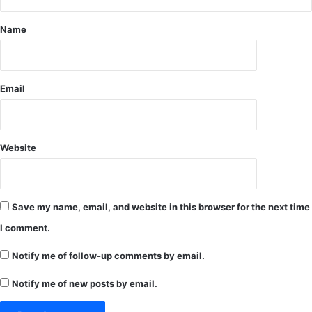
नि
र्मा
Name
णा
धी
न
तें
Email
दू
प
त्ता
गो
Website
दा
म
नि
र
Save my name, email, and website in this browser for the next time
स्त
क
I comment.
र
ने
Notify me of follow-up comments by email.
की
Notify me of new posts by email.
उ
ठी