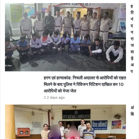
ह
रि
नं
द
न
रा
ज
वा
ड़े
अ
प
हरण एवं हत्याकांड: निचली अदालत से आरोपियों को राहत
मिलने के बाद पुलिस ने रिविजन पिटिशन दाखिल कर 10
आरोपियों को भेजा जेल
2 days ago
अं
बि