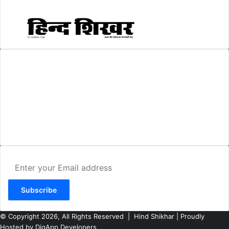
AMIT SHRIWASTAVA
(Editor)
Hind Shikhar
Add - Akashwani Chowk, Ambikapur, Distt- Surguja, C.G. Pin no.-
497001
Mo. No. - 9479235154
Email - hindshikhar@gmail.com
Enter
your
Email
address
© Copyright 2026, All Rights Reserved |
Hind Shikhar
| Proudly
Hosted by
DigApp Developers