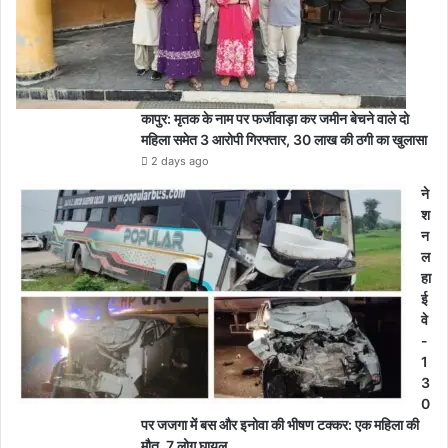
कापुर: मृतक के नाम पर फर्जीवाड़ा कर जमीन बेचने वाले दो
महिला समेत 3 आरोपी गिरफ्तार, 30 लाख की ठगी का खुलासा
2 days ago
ने
श
न
ल
हा
ई
वे
-
1
3
0
पर जजगा में बस और इनोवा की भीषण टक्कर: एक महिला की
मौत, 7 लोग घायल