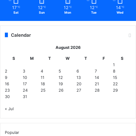
त
17
12
12
12
14
℃
℃
℃
℃
℃
न
Sat
Sun
Mon
Tue
Wed
ही
हो
ता
Calendar
,
त
August 2026
थ्या
त्म
S
M
T
W
T
F
S
क
1
स
2
3
4
5
6
7
8
बू
9
10
11
12
13
14
15
त
16
17
18
19
20
21
22
पे
23
24
25
26
27
28
29
श
30
31
क
रे
« Jul
,
उ
चि
Popular
त