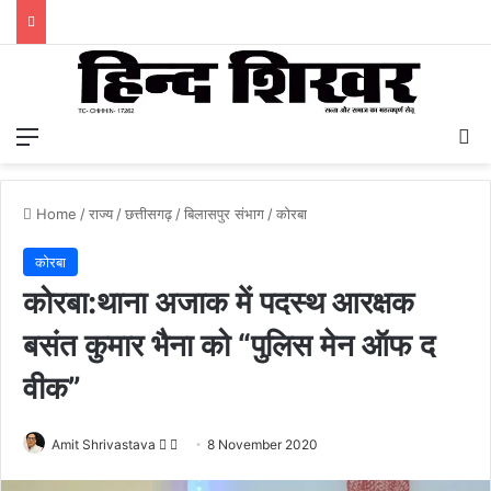
Menu
S
Home
/
राज्य
/
छत्तीसगढ़
/
बिलासपुर संभाग
/
कोरबा
कोरबा
कोरबा:थाना अजाक में पदस्थ आरक्षक
बसंत कुमार भैना को “पुलिस मेन ऑफ द
वीक”
Amit Shrivastava
F
S
8 November 2020
o
e