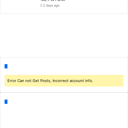
2 days ago
Follow us
Error Can not Get Posts, Incorrect account info.
Categories
Business
(1)
CORONA
(3)