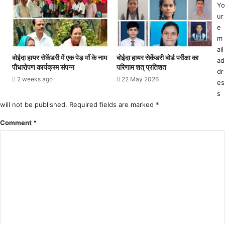
Yo
व
र
ur
अ
हे
e
नु
मि
m
भ
नि
ail
व
स्ट
बोईदा हायर सेकेंडरी में एक पेड़ माँ के नाम
बोईदा हायर सेकेंडरी बोर्ड परीक्षा का
ad
वि
र
पौधारोपण कार्यक्रम संपन्न
परिणाम शत् प्रतिशत
dr
ही
को
2 weeks ago
22 May 2026
न
es
पु
का
s
लि
र्य
will not be published.
Required fields are marked
*
स
शै
ने
Comment
*
ली
प
के
क
आ
ड़ा
रो
प
.
.
.
अ
ब