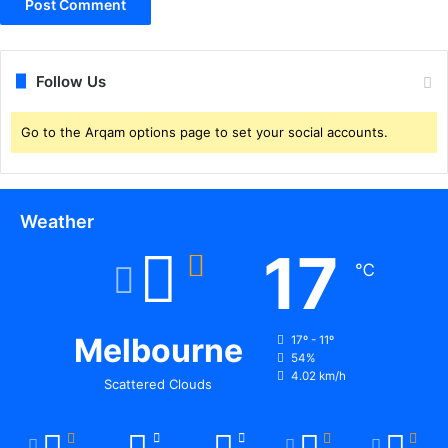
मां
ग
,
डी
Follow Us
ए
फ
ओ
Go to the Arqam options page to set your social accounts.
ने
क
हा
-
Weather
क
17
ह
℃
दे
ने
से
भ्र
Melbourne
17º - 11º
54%
ष्टा
4.02 km/h
चा
Scattered Clouds
र
सा
बि