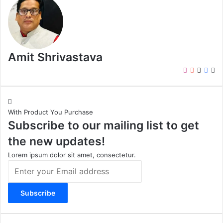
Amit Shrivastava
I
Y
X
F
W
n
o
a
e
s
u
c
b
t
T
e
s
With Product You Purchase
a
u
b
i
Subscribe to our mailing list to get
g
b
o
t
r
e
o
e
the new updates!
a
k
m
Lorem ipsum dolor sit amet, consectetur.
E
n
t
e
r
y