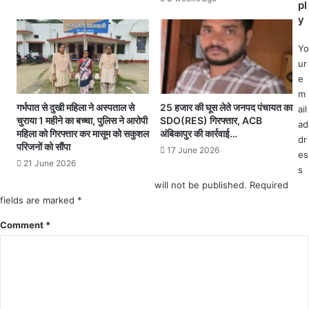
2
pl
या
सी
y
स
ट
म्मा
र
न
Yo
वि
ur
मा
e
न
m
पं
गर्भपात से दुखी महिला ने अस्पताल से
25 हजार की घूस लेते जनपद पंचायत का
ail
चा
चुराया 1 महीने का बच्चा, पुलिस ने आरोपी
SDO(RES) गिरफ्तार, ACB
ad
महिला को गिरफ्तार कर मासूम को सकुशल
अंबिकापुर की कार्रवाई…
य
dr
परिजनों को सौंपा
त
17 June 2026
es
मं
21 June 2026
s
त्री
will not be published.
Required
टी
fields are marked
*
.
ए
Comment
*
स
.
सिं
ह
दे
व