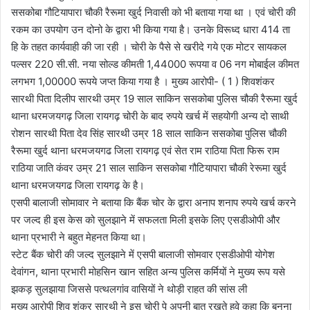
ससकोबा गौटियापारा चौकी रैरूमा खुर्द निवासी को भी बताया गया था । एवं चोरी की
रकम का उपयोग उन दोनो के द्वारा भी किया गया है। उनके विरूध्द धारा 414 ता
हि के तहत कार्यवाही की जा रही । चोरी के पैसे से खरीदे गये एक मोटर सायकल
पल्सर 220 सी.सी. नया सोल्ड कीमती 1,44000 रूपया व 06 नग मोबाईल कीमत
लगभग 1,00000 रूपये जप्त किया गया है । मुख्य आरोपी- ( 1 ) शिवशंकर
सारथी पिता दिलीप सारथी उम्र 19 साल साकिन ससकोबा पुलिस चौकी रैरूमा खुर्द
थाना धरमजयगढ़ जिला रायगढ़ चोरी के बाद रुपये खर्च में सहयोगी अन्य दो साथी
रोशन सारथी पिता देव सिंह सारथी उम्र 18 साल साकिन ससकोबा पुलिस चौकी
रैरूमा खुर्द थाना धरमजयगढ जिला रायगढ़ एवं सेत राम राठिया पिता फिरू राम
राठिया जाति कंवर उम्र 21 साल साकिन ससकोबा गौटियापारा चौकी रेरूमा खुर्द
थाना धरमजयगढ जिला रायगढ़ के है।
एसपी बालाजी सोमावार ने बताया कि बैंक चोर के द्वारा अनाप शनाप रुपये खर्च करने
पर जल्द ही इस केस को सुलझाने में सफलता मिली इसके लिए एसडीओपी और
थाना प्रभारी ने बहुत मेहनत किया था।
स्टेट बैंक चोरी की जल्द सुलझाने में एसपी बालाजी सोमवार एसडीओपी योगेश
देवांगन, थाना प्रभारी मोहसिन खान सहित अन्य पुलिस कर्मियों ने मुख्य रूप यसे
झकड़ सुलझाया जिससे पत्थलगांव वासियों ने थोड़ी राहत की सांस ली
मुख्य आरोपी शिव शंकर सारथी ने इस चोरी पे अपनी बात रखते हुवे कहा कि बनना