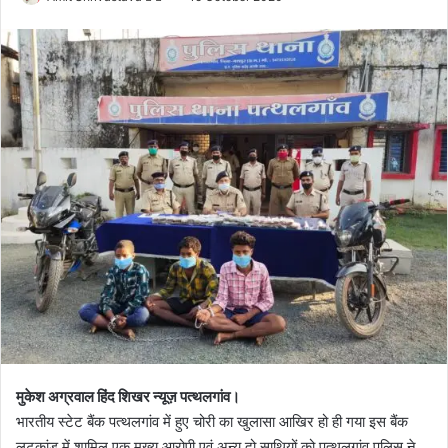
o
e
l
n
l
d
o
a
w
n
o
e
n
m
X
a
i
l
मुकेश अग्रवाल हिंद शिखर न्यूज़ पत्थलगांव।
भारतीय स्टेट बैंक पत्थलगांव में हुए चोरी का खुलासा आखिर हो ही गया इस बैंक
लूटकांड में शामिल एक मुख्य आरोपी एवं अन्य दो साथियों को पत्थलगांव पुलिस ने