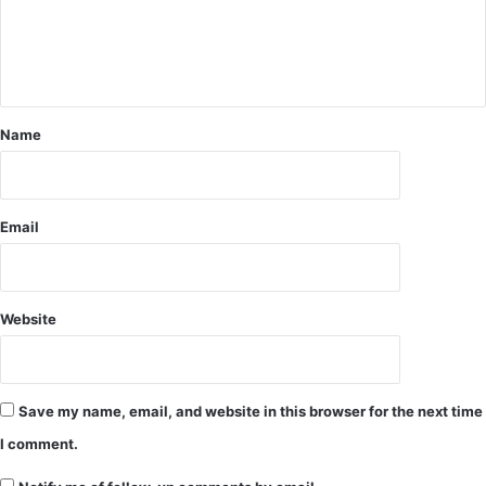
ने
कि
या
द
रि
Name
मा
ए
य
र
पो
Email
र्ट
का
नि
री
Website
क्ष
ण
4
म
Save my name, email, and website in this browser for the next time
ही
I comment.
ने
में