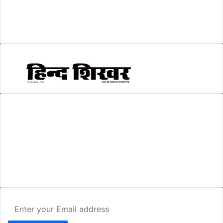
सम्पादकीय
(6)
स्वरोजगार
(6)
AMIT SHRIWASTAVA
(Editor)
Hind Shikhar
Add - Akashwani Chowk, Ambikapur, Distt- Surguja, C.G. Pin no.-
497001
Mo. No. - 9479235154
Email - hindshikhar@gmail.com
Enter
your