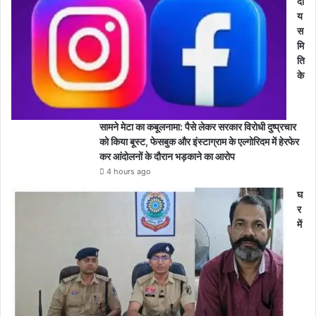
दी
य
स
मि
ति
के
सामने मेटा का कबूलनामा: पैसे लेकर सरकार विरोधी दुष्प्रचार
को किया बूस्ट, फेसबुक और इंस्टाग्राम के एल्गोरिदम में हेरफेर
कर आंदोलनों के दौरान भड़काने का आरोप
4 hours ago
घ
र
में