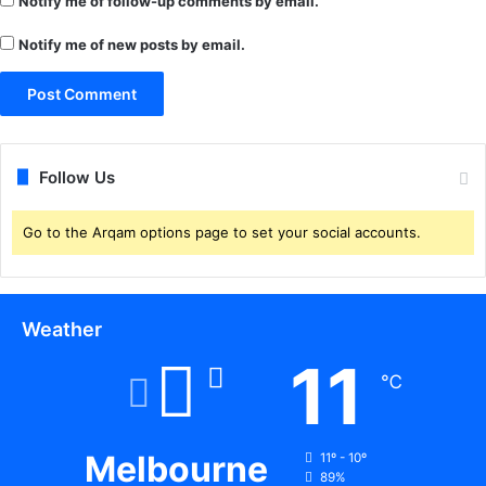
Notify me of follow-up comments by email.
का
म
Notify me of new posts by email.
पू
रा
क
र
ने
के
Follow Us
नि
र्दे
Go to the Arqam options page to set your social accounts.
श
Weather
11
℃
Melbourne
11º - 10º
89%