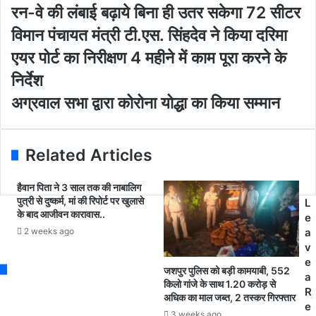
o
र
रन-वे की लंबाई बढ़ाये बिना ही उतर सकेगा 72 सीटर
u
न
विमान पंचायत मंत्री टी.एस. सिंहदेव ने किया दरिमा
r
-
E
वे
एयर पोर्ट का निरीक्षण 4 महीने में काम पूरा करने के
m
की
निर्देश
a
लं
i
बा
अ
अग्रवाल सभा द्वारा कोरोना योद्धा का किया सम्मान
l
ई
ग्र
a
ब
वा
d
ढ़ा
ल
Related Articles
d
ये
स
r
बि
भा
e
ना
हैवान पिता ने 3 साल तक की नाबालिग
द्वा
s
पुत्री से दुष्कर्म, मां की रिपोर्ट पर खुलासे
ही
L
रा
के बाद आजीवन कारावास..
s
उ
e
को
त
2 weeks ago
a
रो
र
v
ना
स
e
यो
जशपुर पुलिस को बड़ी कामयाबी, 552
के
a
द्धा
किलो गांजे के साथ 1.20 करोड़ से
गा
R
का
अधिक का माल जब्त, 2 तस्कर गिरफ्तार
7
e
कि
3 weeks ago