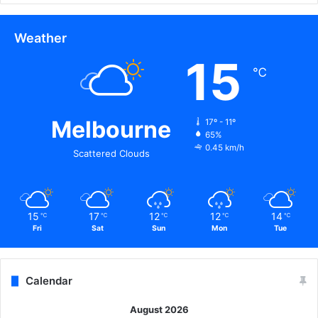
Weather
15
℃
Melbourne
17º - 11º
65%
0.45 km/h
Scattered Clouds
15
17
12
12
14
℃
℃
℃
℃
℃
Fri
Sat
Sun
Mon
Tue
Calendar
August 2026