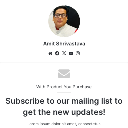
Amit Shrivastava
We
Fa
X
Yo
Ins
bsi
ce
uT
tag
te
bo
ub
ra
ok
e
m
With Product You Purchase
Subscribe to our mailing list to
get the new updates!
Lorem ipsum dolor sit amet, consectetur.