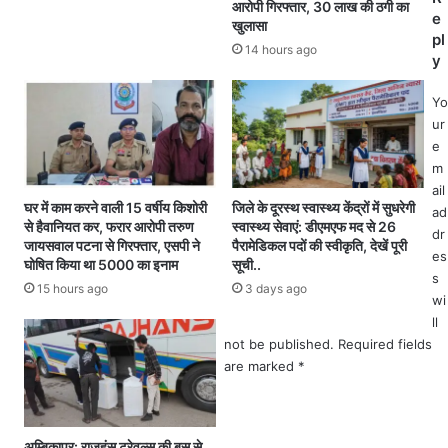
आरोपी गिरफ्तार, 30 लाख की ठगी का
ल
आ
e
खुलासा
ला
रो
pl
इ
पी
14 hours ago
y
न
फ
के
रा
Yo
नि
र
ur
र्मा
.
e
ण
.
m
का
ail
खु
घर में काम करने वाली 15 वर्षीय किशोरी
जिले के दूरस्थ स्वास्थ्य केंद्रों में सुधरेगी
ad
ला
से हैवानियत कर, फरार आरोपी तरुण
स्वास्थ्य सेवाएं: डीएमएफ मद से 26
dr
रा
जायसवाल पटना से गिरफ्तार, एसपी ने
पैरामेडिकल पदों की स्वीकृति, देखें पूरी
es
स्ता
घोषित किया था 5000 का इनाम
सूची..
s
,
15 hours ago
3 days ago
दो
wi
ब
ll
ड़े
not be published.
Required fields
टें
are marked
*
ड
र
कि
अम्बिकापुर: राजहंस ट्रेवल्स की बस से
ए