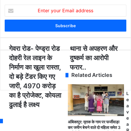
E
n
t
e
r
y
o
गे
गेवरा रोड- पेण्ड्रा रोड
था
थाना से अपहरण और
u
व
ना
दोहरी रेल लाइन के
दुष्कर्म का आरोपी
r
रा
से
E
रो
अ
निर्माण का खुला रास्ता,
फरार..
m
ड
प
Related Articles
दो बड़े टेंडर किए गए
a
-
ह
i
पे
र
जारी, 4970 करोड़
l
ण्ड्रा
ण
L
a
का है प्रोजेक्ट, कोयला
रो
औ
e
d
ड
र
ढुलाई है लक्ष्य
a
d
दो
दु
v
r
ह
ष्क
e
e
री
र्म
अंबिकापुर: मृतक के नाम पर फर्जीवाड़ा
a
s
रे
का
कर जमीन बेचने वाले दो महिला समेत 3
R
s