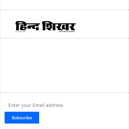
स्वरोजगार
(6)
AMIT SHRIWASTAVA
(Editor)
Hind Shikhar
Add - Akashwani Chowk, Ambikapur, Distt- Surguja, C.G. Pin no.-
497001
Mo. No. - 9479235154
Email - hindshikhar@gmail.com
Enter
your
Email
address