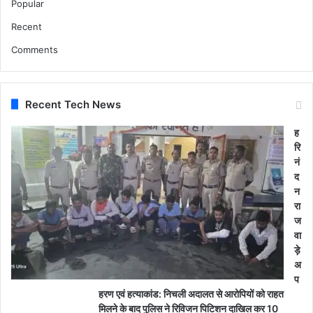
Popular
Recent
Comments
Recent Tech News
ह
रि
नं
द
न
रा
ज
वा
ड़े
अ
प
हरण एवं हत्याकांड: निचली अदालत से आरोपियों को राहत
मिलने के बाद पुलिस ने रिविजन पिटिशन दाखिल कर 10