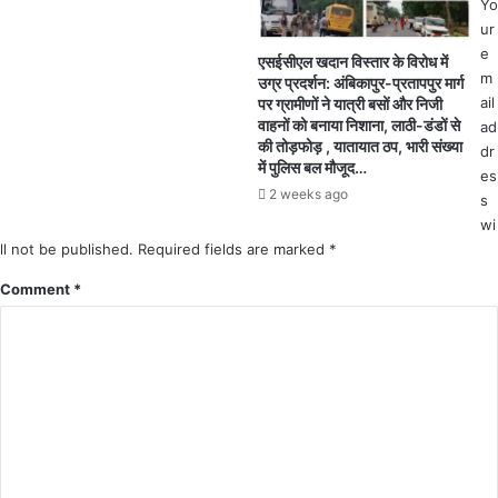
श
Yo
त
,
ur
क
सी
e
एसईसीएल खदान विस्तार के विरोध में
लॉ
ए
m
उग्र प्रदर्शन: अंबिकापुर-प्रतापपुर मार्ग
क
म
ail
पर ग्रामीणों ने यात्री बसों और निजी
डा
के
वाहनों को बनाया निशाना, लाठी-डंडों से
ad
उ
नि
की तोड़फोड़ , यातायात ठप, भारी संख्या
dr
न
र्दे
में पुलिस बल मौजूद…
es
घो
श
2 weeks ago
s
षि
प
wi
त
र
ll not be published.
Required fields are marked
*
डी
पी
Comment
*
आ
ई
ने
स
भी
क
ले
क्ट
र