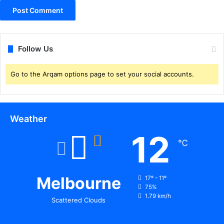
Follow Us
Go to the Arqam options page to set your social accounts.
Weather
12
℃
Melbourne
17º - 11º
75%
1.79 km/h
Scattered Clouds