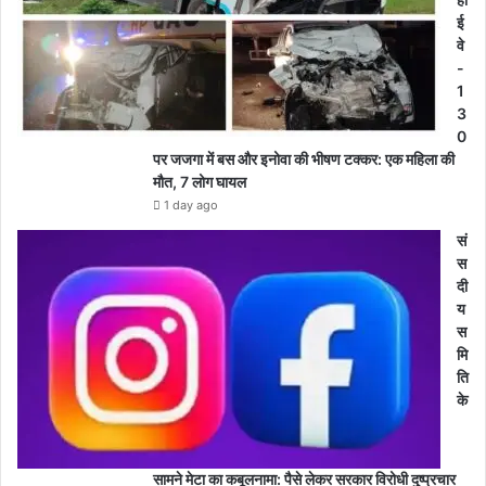
ई
वे
-
1
3
0
पर जजगा में बस और इनोवा की भीषण टक्कर: एक महिला की
मौत, 7 लोग घायल
1 day ago
सं
स
दी
य
स
मि
ति
के
सामने मेटा का कबूलनामा: पैसे लेकर सरकार विरोधी दुष्प्रचार