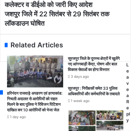
E
ल
कलेक्टर व डीईओ को जारी किए आदेश
m
छो
ज
जशपुर जिले में 22 सितंबर से 29 सितंबर तक
a
ड़
श
i
ने
लॉकडाउन घोषित
पु
l
वा
र
a
ले
जि
d
छा
ले
Related Articles
d
त्रों
में
r
को
2
e
स
सूरजपुर जिले के दूरस्थ क्षेत्रों में खुलेंगे
2
s
नए आंगनबाड़ी केंद्र, पोषण और बाल
र
L
सि
विकास सेवाओं का होगा विस्तार
s
का
e
तं
री
3 days ago
a
ब
स्कू
v
र
सूरजपुर : निरीक्षकों समेत 33 पुलिस
लों
e
से
हरिनंदन राजवाड़े अपहरण एवं हत्याकांड:
अधिकारियों और कर्मचारियों के तबादले
में
a
2
निचली अदालत से आरोपियों को राहत
मि
1 week ago
R
मिलने के बाद पुलिस ने रिविजन पिटिशन
9
ले
e
दाखिल कर 10 आरोपियों को भेजा जेल
सि
गा
pl
तं
1 day ago
प्र
y
ब
वे
र