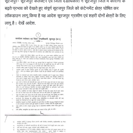
सूरजपुर- सूरजपुर कलेक्टर एवं जिला दंडाधिकारी ने सूरजपुर जिले में कोरोना के
l
n
बढ़ते प्रभाव को देखते हुए संपूर्ण सूरजपुर जिले को कंटेनमेंट क्षेत्र घोषित कर
l
d
लॉकडाउन लागू किया है यह आदेश सूरजपुर ग्रामीण एवं शहरी दोनों क्षेत्रों के लिए
o
a
लागू है। देखेंं आदेश.
w
n
o
e
n
m
X
a
i
l