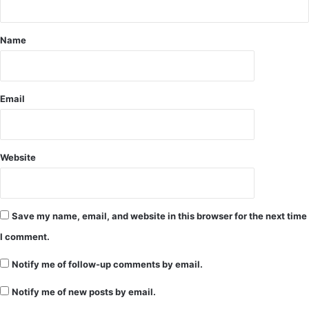
व
डी
Name
ई
ओ
को
जा
री
Email
कि
ए
आ
दे
Website
श
Save my name, email, and website in this browser for the next time
I comment.
Notify me of follow-up comments by email.
Notify me of new posts by email.