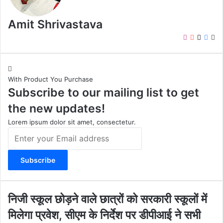
Amit Shrivastava
I
Y
X
F
W
n
o
a
e
s
u
c
b
t
T
e
s
With Product You Purchase
a
u
b
i
Subscribe to our mailing list to get
g
b
o
t
r
e
o
e
the new updates!
a
k
m
Lorem ipsum dolor sit amet, consectetur.
E
n
t
e
r
y
o
नि
निजी स्कूल छोड़ने वाले छात्रों को सरकारी स्कूलों में
u
जी
मिलेगा प्रवेश, सीएम के निर्देश पर डीपीआई ने सभी
r
स्कू