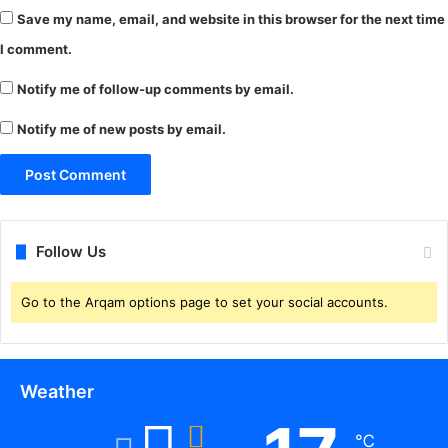
ग
Save my name, email, and website in this browser for the next time
ढ़
I comment.
,
स
Notify me of follow-up comments by email.
म
ला
Notify me of new posts by email.
ई
से
वि
न
ती
क
Follow Us
र
ते
Go to the Arqam options page to set your social accounts.
हु
ए
गी
त
Weather
की
र
च
℃