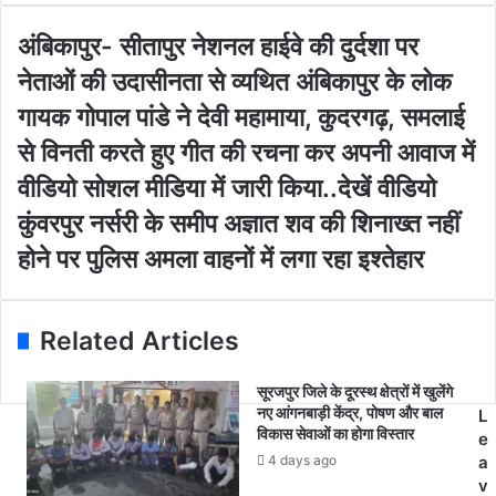
y
o
अं
अंबिकापुर- सीतापुर नेशनल हाईवे की दुर्दशा पर
u
बि
नेताओं की उदासीनता से व्यथित अंबिकापुर के लोक
r
का
E
पु
गायक गोपाल पांडे ने देवी महामाया, कुदरगढ़, समलाई
m
र
से विनती करते हुए गीत की रचना कर अपनी आवाज में
a
-
i
सी
वीडियो सोशल मीडिया में जारी किया..देखें वीडियो
l
ता
कुं
कुंवरपुर नर्सरी के समीप अज्ञात शव की शिनाख्त नहीं
a
पु
व
d
र
होने पर पुलिस अमला वाहनों में लगा रहा इश्तेहार
र
d
ने
पु
r
श
र
e
न
न
Related Articles
s
ल
र्स
s
हा
री
ई
सूरजपुर जिले के दूरस्थ क्षेत्रों में खुलेंगे
के
वे
नए आंगनबाड़ी केंद्र, पोषण और बाल
L
स
विकास सेवाओं का होगा विस्तार
की
e
मी
दु
4 days ago
a
प
र्द
v