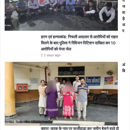
रा
ज
वा
ड़े
अ
प
हरण एवं हत्याकांड: निचली अदालत से आरोपियों को राहत
मिलने के बाद पुलिस ने रिविजन पिटिशन दाखिल कर 10
आरोपियों को भेजा जेल
2 days ago
अं
बि
कापुर: मृतक के नाम पर फर्जीवाड़ा कर जमीन बेचने वाले दो