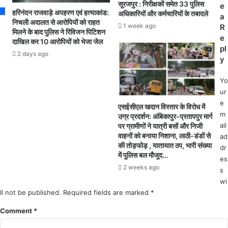
अ
सूरजपुर : निरीक्षकों समेत 33 पुलिस
शा
e
ज्ञा
हरिनंदन राजवाड़े अपहरण एवं हत्याकांड:
अधिकारियों और कर्मचारियों के तबादले
प
a
त
निचली अदालत से आरोपियों को राहत
र
1 week ago
R
मिलने के बाद पुलिस ने रिविजन पिटिशन
श
ने
e
दाखिल कर 10 आरोपियों को भेजा जेल
व
ता
pl
की
2 days ago
ओं
y
शि
की
ना
उ
Yo
ख्त
दा
ur
न
सी
e
एसईसीएल खदान विस्तार के विरोध में
हीं
न
m
उग्र प्रदर्शन: अंबिकापुर-प्रतापपुर मार्ग
हो
ता
ail
पर ग्रामीणों ने यात्री बसों और निजी
ने
से
वाहनों को बनाया निशाना, लाठी-डंडों से
ad
प
व्य
की तोड़फोड़ , यातायात ठप, भारी संख्या
dr
र
थि
में पुलिस बल मौजूद…
es
पु
त
2 weeks ago
s
लि
अं
wi
स
बि
ll not be published.
अ
Required fields are marked
*
का
म
पु
Comment
*
ला
र
वा