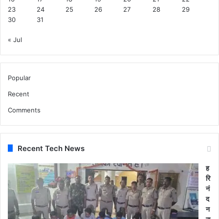
री
23
24
25
26
27
28
29
कि
30
31
या
.
« Jul
.
दे
खें
वी
Popular
डि
यो
Recent
Comments
Recent Tech News
ह
रि
नं
द
न