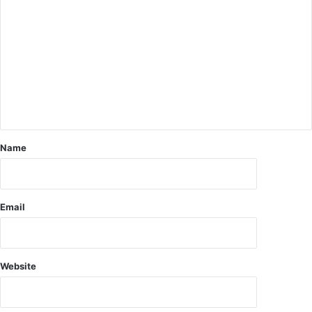
के
ह
लो
नों
क
में
गा
ल
य
गा
क
र
गो
हा
पा
इ
ल
श्ते
पां
हा
डे
Name
र
ने
दे
वी
म
Email
हा
मा
या
,
Website
कु
द
र