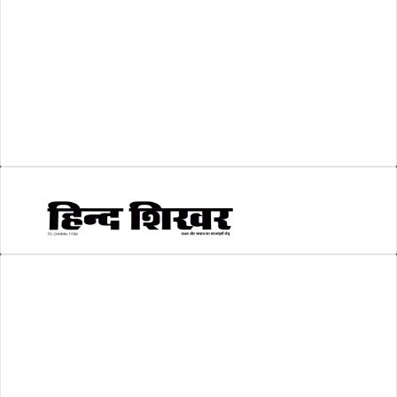
शिक्षा
(146)
श्री रामलला प्राण प्रतिष्ठा
(3)
सकारात्मक खबर
(2)
सम्पादकीय
(6)
स्वरोजगार
(6)
AMIT SHRIWASTAVA
(Editor)
Hind Shikhar
Add - Akashwani Chowk, Ambikapur, Distt- Surguja, C.G. Pin no.-
497001
Mo. No. - 9479235154
Email - hindshikhar@gmail.com