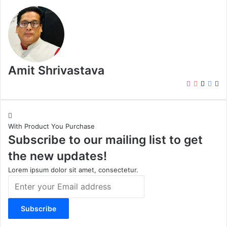
Amit Shrivastava
I
Y
X
F
W
n
o
a
e
s
u
c
b
t
T
e
s
With Product You Purchase
a
u
b
i
Subscribe to our mailing list to get
g
b
o
t
r
e
o
e
the new updates!
a
k
m
Lorem ipsum dolor sit amet, consectetur.
E
n
t
e
r