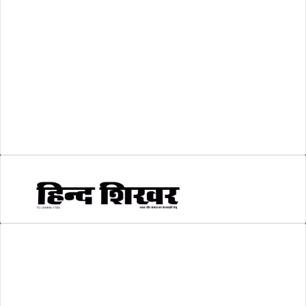
व्यापार जगत
(5)
शिक्षा
(146)
श्री रामलला प्राण प्रतिष्ठा
(3)
सकारात्मक खबर
(2)
सम्पादकीय
(6)
स्वरोजगार
(6)
AMIT SHRIWASTAVA
(Editor)
Hind Shikhar
Add - Akashwani Chowk, Ambikapur, Distt- Surguja, C.G. Pin no.-
497001