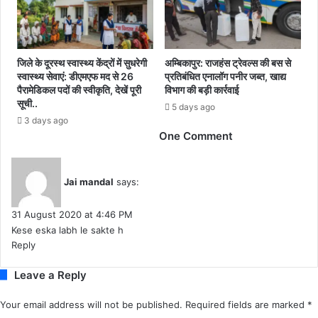
फ
न
रा
में
र
कि
या
ग
जिले के दूरस्थ स्वास्थ्य केंद्रों में सुधरेगी
अम्बिकापुर: राजहंस ट्रेवल्स की बस से
स्वास्थ्य सेवाएं: डीएमएफ मद से 26
प्रतिबंधित एनालॉग पनीर जब्त, खाद्य
या
पैरामेडिकल पदों की स्वीकृति, देखें पूरी
विभाग की बड़ी कार्रवाई
र
सूची..
वा
5 days ago
3 days ago
ना
One Comment
.
.
.
.
Jai mandal
says:
अ
ब
31 August 2020 at 4:46 PM
त
Kese eska labh le sakte h
क
Reply
नी
ट
Leave a Reply
-
जे
Your email address will not be published.
Required fields are marked
*
ई