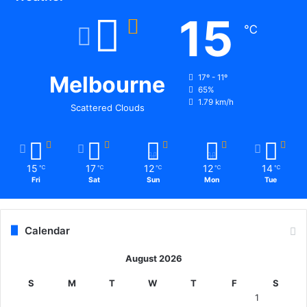
15
℃
Melbourne
17º - 11º
65%
1.79 km/h
Scattered Clouds
15
17
12
12
14
℃
℃
℃
℃
℃
Fri
Sat
Sun
Mon
Tue
Calendar
August 2026
S
M
T
W
T
F
S
1