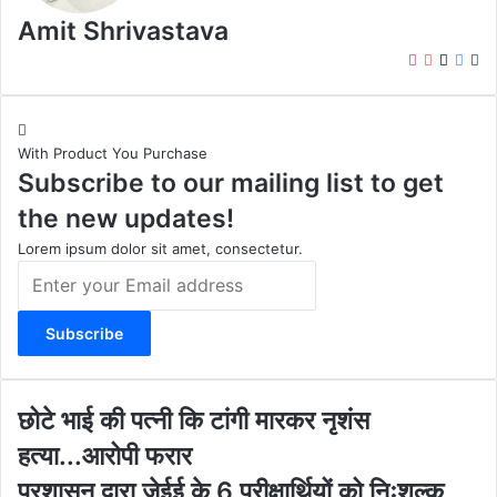
Amit Shrivastava
I
Y
X
F
W
n
o
a
e
s
u
c
b
t
T
e
s
With Product You Purchase
a
u
b
i
Subscribe to our mailing list to get
g
b
o
t
r
e
o
e
the new updates!
a
k
m
Lorem ipsum dolor sit amet, consectetur.
E
n
t
e
r
y
o
छो
छोटे भाई की पत्नी कि टांगी मारकर नृशंस
u
टे
हत्या...आरोपी फरार
r
भा
E
ई
प्र
प्रशासन द्वारा जेईई के 6 परीक्षार्थियों को निःशुल्क