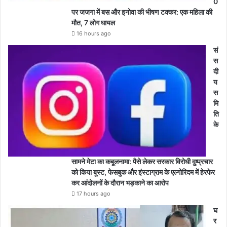
0
पर जजगा में बस और इनोवा की भीषण टक्कर: एक महिला की
मौत, 7 लोग घायल
16 hours ago
सं
स
दी
य
स
मि
ति
के
सामने मेटा का कबूलनामा: पैसे लेकर सरकार विरोधी दुष्प्रचार
को किया बूस्ट, फेसबुक और इंस्टाग्राम के एल्गोरिदम में हेरफेर
कर आंदोलनों के दौरान भड़काने का आरोप
17 hours ago
घ
र