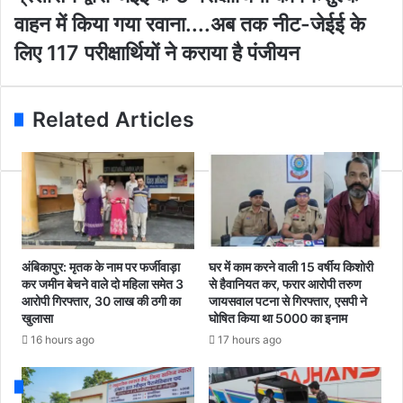
m
की
शा
वाहन में किया गया रवाना....अब तक नीट-जेईई के
a
प
स
i
त्नी
न
लिए 117 परीक्षार्थियों ने कराया है पंजीयन
l
कि
द्वा
a
टां
रा
d
गी
जे
Related Articles
d
मा
ई
r
र
ई
e
क
के
s
र
6
s
नृ
प
शं
री
स
क्षा
ह
र्थि
अंबिकापुर: मृतक के नाम पर फर्जीवाड़ा
घर में काम करने वाली 15 वर्षीय किशोरी
त्या
यों
कर जमीन बेचने वाले दो महिला समेत 3
से हैवानियत कर, फरार आरोपी तरुण
.
को
आरोपी गिरफ्तार, 30 लाख की ठगी का
जायसवाल पटना से गिरफ्तार, एसपी ने
.
निः
खुलासा
घोषित किया था 5000 का इनाम
.
शु
16 hours ago
17 hours ago
आ
ल्क
रो
वा
पी
ह