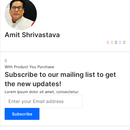
Amit Shrivastava
I
Y
X
F
W
n
o
a
e
s
u
c
b
t
T
e
s
With Product You Purchase
a
u
b
i
Subscribe to our mailing list to get
g
b
o
t
r
e
o
e
the new updates!
a
k
m
Lorem ipsum dolor sit amet, consectetur.
E
n
t
e
r
y