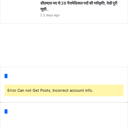
डीएमएफ मद से 26 पैरामेडिकल पदों की स्वीकृति, देखें पूरी
सूची..
2 days ago
Follow us
Error Can not Get Posts, Incorrect account info.
Categories
Business
(1)