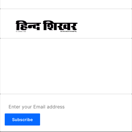
AMIT SHRIWASTAVA
(Editor)
Hind Shikhar
Add - Akashwani Chowk, Ambikapur, Distt- Surguja, C.G. Pin no.-
497001
Mo. No. - 9479235154
Email - hindshikhar@gmail.com
Enter
your
Email
address