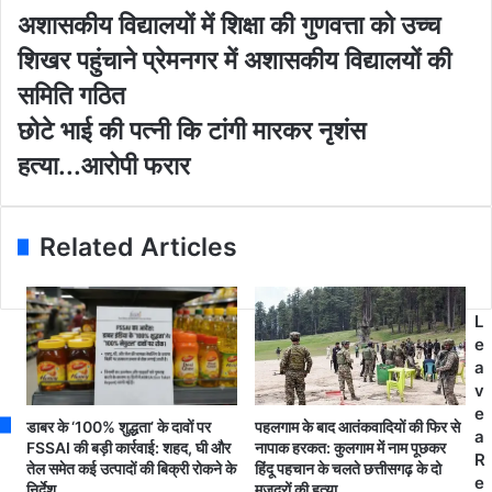
o
अ
अशासकीय विद्यालयों में शिक्षा की गुणवत्ता को उच्च
u
शा
शिखर पहुंचाने प्रेमनगर में अशासकीय विद्यालयों की
r
स
E
की
समिति गठित
m
य
छो
छोटे भाई की पत्नी कि टांगी मारकर नृशंस
a
वि
टे
i
द्या
हत्या...आरोपी फरार
भा
l
ल
ई
a
यों
की
d
में
प
Related Articles
d
शि
त्नी
r
क्षा
कि
e
की
टां
s
गु
L
गी
s
ण
e
मा
व
a
र
त्ता
v
क
को
e
र
पहलगाम के बाद आतंकवादियों की फिर से
डाबर के ‘100% शुद्धता’ के दावों पर
उ
a
नृ
नापाक हरकत: कुलगाम में नाम पूछकर
FSSAI की बड़ी कार्रवाई: शहद, घी और
च्च
R
हिंदू पहचान के चलते छत्तीसगढ़ के दो
तेल समेत कई उत्पादों की बिक्री रोकने के
शं
शि
e
मजदूरों की हत्या
निर्देश