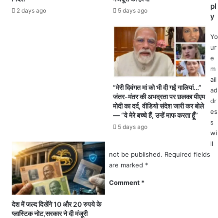
स
ख
pl
ह
5 days ago
2 days ago
र
y
त्या
प
.
हुं
Yo
.
चा
ur
.
ने
e
आ
प्रे
m
रो
म
ail
पी
न
“मेरी दिवंगत मां को भी दी गईं गालियां…”
ad
फ
जंतर-मंतर की अभद्रता पर छलका पीएम
ग
dr
रा
मोदी का दर्द, वीडियो संदेश जारी कर बोले
र
es
र
— “वे मेरे बच्चे हैं, उन्हें माफ करता हूँ”
में
s
5 days ago
अ
wi
शा
ll
स
not be published.
Required fields
की
are marked
*
य
वि
Comment
*
द्या
ल
देश में जल्द दिखेंगे 10 और 20 रुपये के
यों
प्लास्टिक नोट,सरकार ने दी मंजूरी