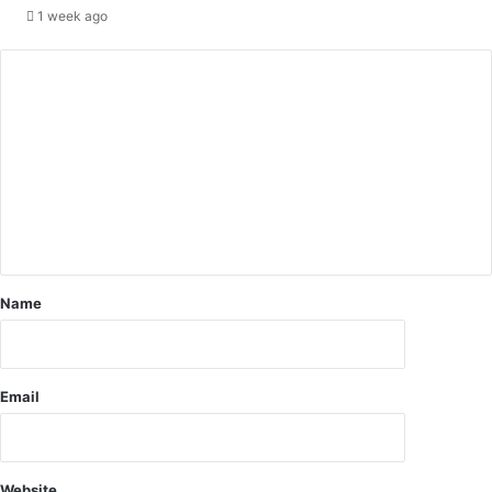
की
1 week ago
स
मि
ति
ग
ठि
त
Name
Email
Website