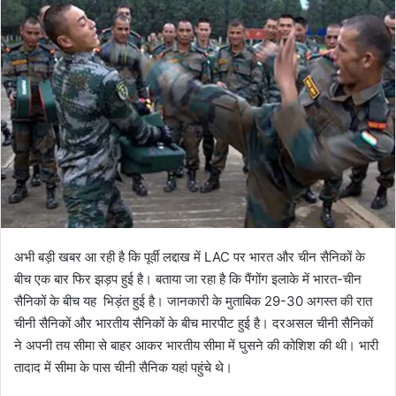
l
n
l
d
o
a
w
n
o
e
n
m
X
a
i
l
अभी बड़ी खबर आ रही है कि पूर्वी लद्दाख में LAC पर भारत और चीन सैनिकों के
बीच एक बार फिर झड़प हुई है। बताया जा रहा है कि पैंगोंग इलाके में भारत-चीन
सैनिकों के बीच यह भिड़ंत हुई है। जानकारी के मुताबिक 29-30 अगस्त की रात
चीनी सैनिकों और भारतीय सैनिकों के बीच मारपीट हुई है। दरअसल चीनी सैनिकों
ने अपनी तय सीमा से बाहर आकर भारतीय सीमा में घुसने की कोशिश की थी। भारी
तादाद में सीमा के पास चीनी सैनिक यहां पहुंचे थे।