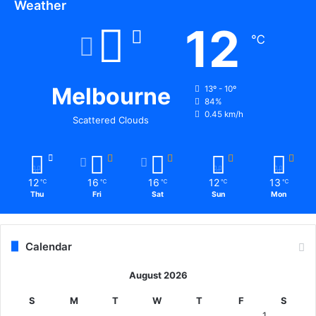
Weather
12
℃
Melbourne
13º - 10º
84%
0.45 km/h
Scattered Clouds
12
16
16
12
13
℃
℃
℃
℃
℃
Thu
Fri
Sat
Sun
Mon
Calendar
August 2026
S
M
T
W
T
F
S
1