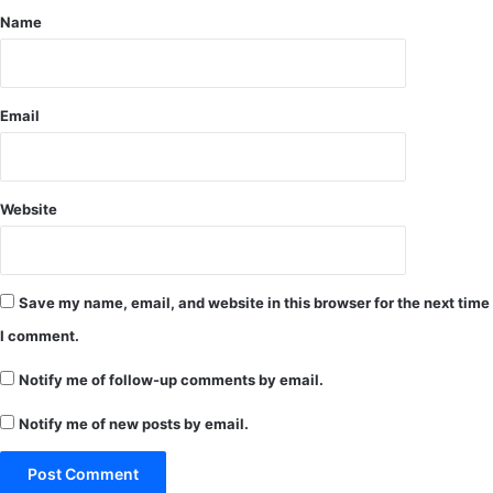
Name
वृ
द्ध
.
.
.
Email
.
बु
ध
वा
Website
र
को
श
ह
Save my name, email, and website in this browser for the next time
र
I comment.
में
1
Notify me of follow-up comments by email.
4
न
Notify me of new posts by email.
ए
को
रो