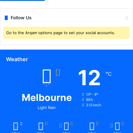
ना
पॉ
जि
Follow Us
टि
व
Go to the Arqam options page to set your social accounts.
Weather
12
℃
Melbourne
13º - 8º
86%
3.13 km/h
Light Rain