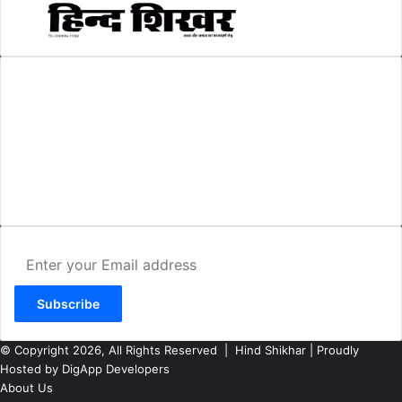
AMIT SHRIWASTAVA
(Editor)
Hind Shikhar
Add - Akashwani Chowk, Ambikapur, Distt- Surguja, C.G. Pin no.-
497001
Mo. No. - 9479235154
Email - hindshikhar@gmail.com
Enter
your
Email
address
© Copyright 2026, All Rights Reserved |
Hind Shikhar
| Proudly
Hosted by
DigApp Developers
About Us