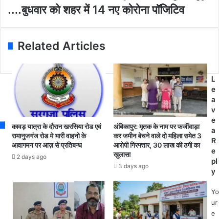
i
व
से
....बुधवार को शहर में 14 नए कोरोना पॉजिटिव
l
धि
अं
a
में
बि
d
बैं
का
Related Articles
d
कों
पु
r
द्वा
र
e
रा
में
s
E
पां
L
s
M
च
e
I
वी
a
प
मौ
v
र
त
e
कावड़ यात्रा के दौरान खरसिया रोड एवं
अंबिकापुर: मृतक के नाम पर फर्जीवाड़ा
ब्या
.
a
रामानुजगंज रोड मे भारी वाहनो के
कर जमीन बेचने वाले दो महिला समेत 3
ज
.
R
आवागमन पर आज़ से प्रतिबन्ध
आरोपी गिरफ्तार, 30 लाख की ठगी का
व
.
e
खुलासा
2 days ago
सू
को
pl
3 days ago
ल
रो
y
ने
ना
प
से
Yo
र
म
ur
सु
र
e