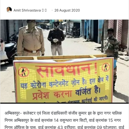
Amit Shrivastava
F
S
26 August 2020
o
e
l
n
l
d
o
a
w
n
o
e
n
m
X
a
i
l
अम्बिकापुर- कलेक्टर एवं जिला दंडाधिकारी संजीव कुमार झा के द्वारा नगर पालिक
निगम अम्बिकापुर के वार्ड क्रमांक 14 वसुन्धरा सन सिटी, वार्ड क्रमांक 15 नगर
निगम ऑफिस के पास, वार्ड क्रमांक 43 दर्रीपारा, वार्ड क्रमांक 09 पटेलपारा, वार्ड