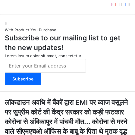
I
Y
X
F
W
n
o
a
e
s
u
c
b
t
T
e
s
With Product You Purchase
a
u
b
i
Subscribe to our mailing list to get
g
b
o
t
r
e
o
e
the new updates!
a
k
m
Lorem ipsum dolor sit amet, consectetur.
E
n
t
e
r
y
o
लॉ
लॉकडाउन अवधि में बैंकों द्वारा EMI पर ब्याज वसूलने
u
क
पर सुप्रीम कोर्ट की केंद्र सरकार को कड़ी फटकार
r
डा
E
उ
को
कोरोना से अंबिकापुर में पांचवी मौत... कोरोना से मरने
m
न
रो
वाले सीएमएचओ ऑफिस के बाबू के पिता थे मृतक वृद्ध
a
अ
ना