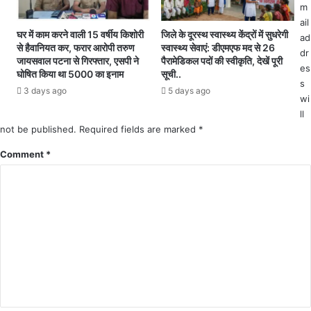
प्री
ने
m
म
वा
ail
को
ले
घर में काम करने वाली 15 वर्षीय किशोरी
जिले के दूरस्थ स्वास्थ्य केंद्रों में सुधरेगी
ad
से हैवानियत कर, फरार आरोपी तरुण
स्वास्थ्य सेवाएं: डीएमएफ मद से 26
र्ट
सी
dr
जायसवाल पटना से गिरफ्तार, एसपी ने
पैरामेडिकल पदों की स्वीकृति, देखें पूरी
की
ए
es
घोषित किया था 5000 का इनाम
सूची..
कें
म
s
3 days ago
5 days ago
द्र
ए
wi
स
च
ll
र
ओ
not be published.
Required fields are marked
*
का
ऑ
र
फि
Comment
*
को
स
क
के
ड़ी
बा
फ
बू
ट
के
का
पि
र
ता
थे
मृ
त
क