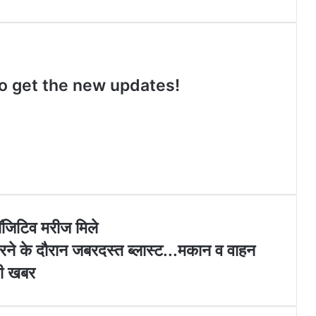
n
o
a
e
s
u
c
b
t
T
e
s
a
u
b
i
g
b
o
t
 to get the new updates!
r
e
o
e
a
k
m
पॉजिटिव मरीज मिले
 करने के दौरान जबरदस्त ब्लास्ट...मकान व वाहन
 की खबर