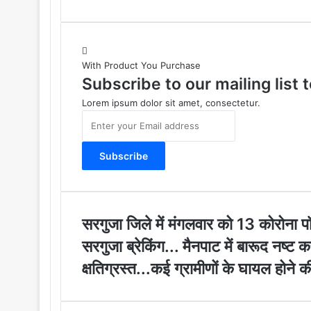
With Product You Purchase
Subscribe to our mailing list
Lorem ipsum dolor sit amet, consectetur.
E
n
t
e
r
y
o
u
स
सरगुजा जिले में मंगलवार को 13 कोरोना 
r
र
स
सरगुजा ब्रेकिंग... मैनपाट में बारूद नष्ट
E
गु
र
m
जा
क्षतिग्रस्त...कई ग्रामीणों के घायल होने
गु
a
जि
जा
i
ले
ब्रे
l
में