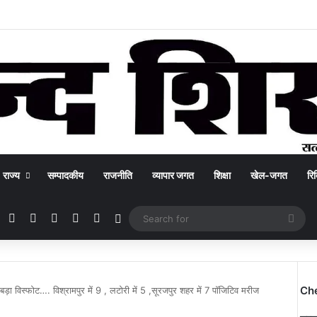
राज्य
सम्पादकीय
राजनीति
व्यापार जगत
शिक्षा
खेल-जगत
रिक
Facebook
X
YouTube
Instagram
WhatsApp
Switch skin
Sea
for
Ch
बड़ा विस्फोट…. विश्रामपुर में 9 , लटोरी में 5 ,सूरजपुर शहर में 7 पॉजिटिव मरीज