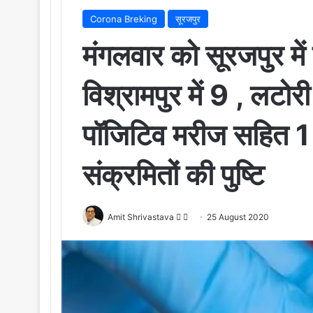
Corona Breking
सूरजपुर
मंगलवार को सूरजपुर मे
विश्रामपुर में 9 , लटोरी
पॉजिटिव मरीज सहित 1 द
संक्रमितों की पुष्टि
Amit Shrivastava
F
S
25 August 2020
o
e
l
n
l
d
o
a
w
n