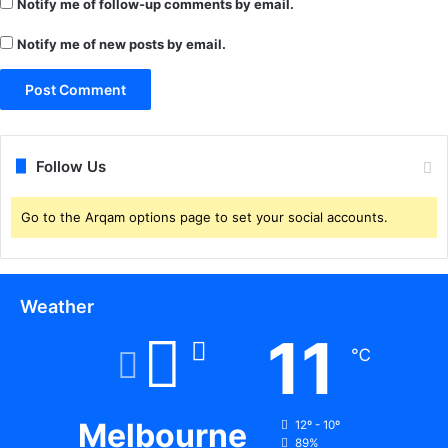
Notify me of follow-up comments by email.
Notify me of new posts by email.
Follow Us
Go to the Arqam options page to set your social accounts.
Weather
11
℃
Melbourne
12º - 10º
89%