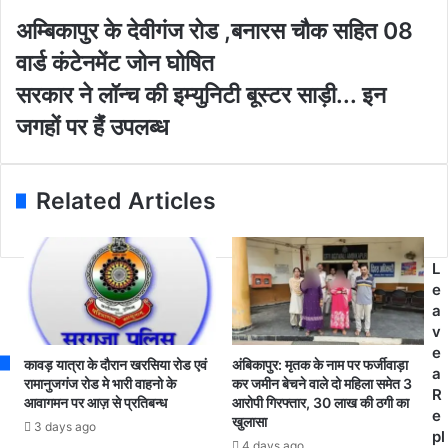
y
o
अ
अम्बिकापुर के देवीगंज रोड ,बनारस चौक सहित 08
u
म्बि
वार्ड कंटेनमेंट जोन घोषित
r
का
E
पु
स
सरकार ने लॉन्च की इम्युनिटी बूस्टर साड़ी... इन
m
र
र
जगहों पर हैंं उपलब्ध
a
के
का
i
दे
र
l
वी
ने
a
गं
लॉ
Related Articles
d
ज
न्च
d
रो
की
r
ड
इ
L
e
,
म्यु
e
s
ब
नि
a
s
ना
टी
v
र
बू
e
स
स्ट
कावड़ यात्रा के दौरान खरसिया रोड एवं
अंबिकापुर: मृतक के नाम पर फर्जीवाड़ा
a
चौ
र
रामानुजगंज रोड मे भारी वाहनो के
कर जमीन बेचने वाले दो महिला समेत 3
R
आवागमन पर आज़ से प्रतिबन्ध
आरोपी गिरफ्तार, 30 लाख की ठगी का
क
सा
e
खुलासा
स
ड़ी
3 days ago
pl
हि
.
4 days ago