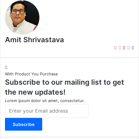
Amit Shrivastava
I
Y
X
F
W
n
o
a
e
s
u
c
b
t
T
e
s
With Product You Purchase
a
u
b
i
Subscribe to our mailing list to get
g
b
o
t
r
e
o
e
the new updates!
a
k
m
Lorem ipsum dolor sit amet, consectetur.
E
n
t
e
r