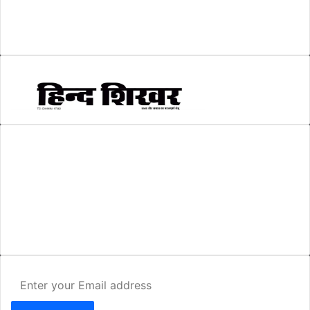
सम्पादकीय
(6)
स्वरोजगार
(6)
AMIT SHRIWASTAVA
(Editor)
Hind Shikhar
Add - Akashwani Chowk, Ambikapur, Distt- Surguja, C.G. Pin no.-
497001
Mo. No. - 9479235154
Email - hindshikhar@gmail.com
Enter
your
Email