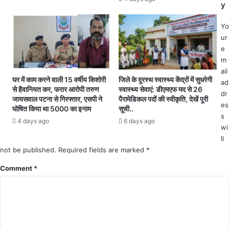
y
त
.
0
.
Yo
8
इ
ur
वा
न
e
र्ड
ज
m
कं
ग
ail
टे
हों
घर में काम करने वाली 15 वर्षीय किशोरी
जिले के दूरस्थ स्वास्थ्य केंद्रों में सुधरेगी
ad
न
प
से हैवानियत कर, फरार आरोपी तरुण
स्वास्थ्य सेवाएं: डीएमएफ मद से 26
dr
में
र
जायसवाल पटना से गिरफ्तार, एसपी ने
पैरामेडिकल पदों की स्वीकृति, देखें पूरी
es
ट
हैंं
घोषित किया था 5000 का इनाम
सूची..
s
जो
उ
4 days ago
6 days ago
न
wi
प
घो
ल
ll
षि
ब्ध
not be published.
Required fields are marked
*
त
Comment
*