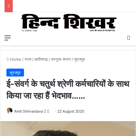
Menu
S
Home
/
राज्य
/
छत्तीसगढ़
/
सरगुजा संभाग
/
सूरजपुर
सूरजपुर
ई-संवर्ग के चतुर्थ श्रेणी कर्मचारियों के साथ
किया जा रहा हैं भेदभाव……
Amit Shrivastava
F
S
22 August 2020
o
e
l
n
l
d