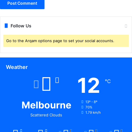
ल
जि
ने
ला
का
ध्य
ल
क्ष
Follow Us
गा
का
या
भा
आ
Go to the Arqam options page to set your social accounts.
ज
रो
पा
प
का
र्या
Weather
ल
य
12
मे
℃
भ
व्य
स्वा
Melbourne
13º - 8º
ग
70%
त
1.79 km/h
Scattered Clouds