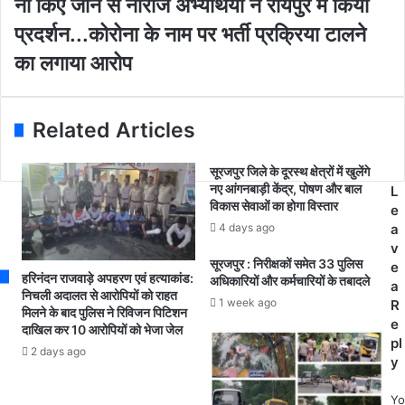
ना किए जाने से नाराज अभ्यर्थियों ने रायपुर में किया
मि
d
बू
त
प्रदर्शन...कोरोना के नाम पर भर्ती प्रक्रिया टालने
r
थों
शि
e
प
का लगाया आरोप
क्ष
s
र
क
s
भा
के
ज
प
Related Articles
पा
द
को
प
म
सूरजपुर जिले के दूरस्थ क्षेत्रों में खुलेंगे
र
ज
नए आंगनबाड़ी केंद्र, पोषण और बाल
L
च
विकास सेवाओं का होगा विस्तार
बू
e
य
ती
4 days ago
a
न
से
v
हो
ख
सूरजपुर : निरीक्षकों समेत 33 पुलिस
e
ने
हरिनंदन राजवाड़े अपहरण एवं हत्याकांड:
अधिकारियों और कर्मचारियों के तबादले
ड़ा
a
के
निचली अदालत से आरोपियों को राहत
क
1 week ago
R
मिलने के बाद पुलिस ने रिविजन पिटिशन
बा
र
e
दाखिल कर 10 आरोपियों को भेजा जेल
व
ने
pl
जू
2 days ago
के
y
द
लि
भ
ए
Yo