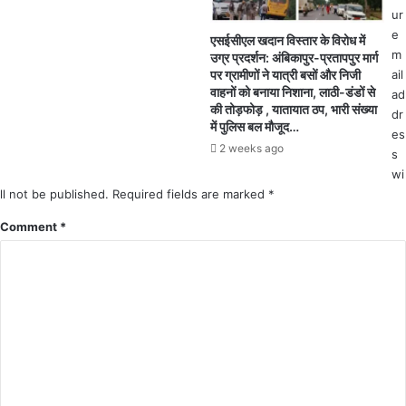
र्ती
स
ur
ना
ब
e
एसईसीएल खदान विस्तार के विरोध में
कि
को
m
उग्र प्रदर्शन: अंबिकापुर-प्रतापपुर मार्ग
ए
सा
ail
पर ग्रामीणों ने यात्री बसों और निजी
जा
थ
वाहनों को बनाया निशाना, लाठी-डंडों से
ad
ने
ले
की तोड़फोड़ , यातायात ठप, भारी संख्या
dr
से
क
में पुलिस बल मौजूद…
es
ना
र
2 weeks ago
s
रा
का
ज
wi
म
अ
ll not be published.
Required fields are marked
*
क
भ्य
र
Comment
*
र्थि
ना
यों
ही
ने
मे
रा
रा
य
उ
पु
द्दे
र
श्य
में
:
कि
ल
या