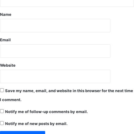
ल
प्र
न
द
प्र
Name
र्श
ता
न
प
.
सिं
.
ह
Email
.
.
को
.
रो
.
ना
.
Website
के
.
ना
.
म
भा
प
ज
Save my name, email, and website in this browser for the next time
र
पा
भ
I comment.
के
र्ती
न
Notify me of follow-up comments by email.
प्र
व
क्रि
नि
Notify me of new posts by email.
या
यु
टा
क्त