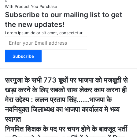
With Product You Purchase
a
u
b
i
Subscribe to our mailing list to get
g
b
o
t
r
e
o
e
the new updates!
a
k
m
Lorem ipsum dolor sit amet, consectetur.
E
n
t
e
r
y
o
स
सरगुजा के सभी 773 बूथों पर भाजपा को मजबूती से
u
र
खड़ा करने के लिए सबको साथ लेकर काम करना ही
r
गु
E
जा
मेरा उद्देश्य : ललन प्रताप सिंह......भाजपा के
m
के
नवनियुक्त जिलाध्यक्ष का भाजपा कार्यालय मे भव्य
a
स
i
भी
स्वागत
l
7
नि
नियमित शिक्षक के पद पर चयन होने के बावजूद भर्ती
a
7
य
d
3