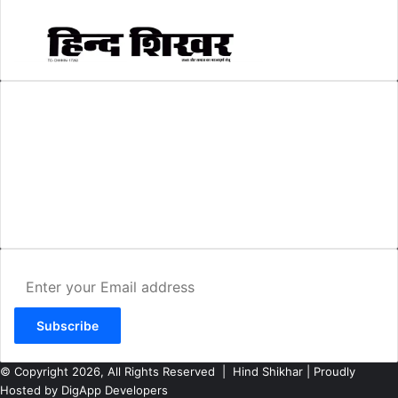
AMIT SHRIWASTAVA
(Editor)
Hind Shikhar
Add - Akashwani Chowk, Ambikapur, Distt- Surguja, C.G. Pin no.-
497001
Mo. No. - 9479235154
Email - hindshikhar@gmail.com
Enter
your
Email
address
© Copyright 2026, All Rights Reserved |
Hind Shikhar
| Proudly
Hosted by
DigApp Developers