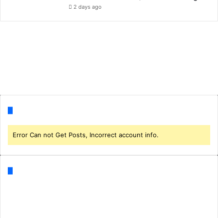
2 days ago
Follow us
Error Can not Get Posts, Incorrect account info.
Categories
Business
(1)
CORONA
(3)