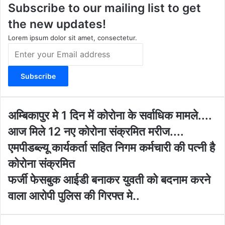
Subscribe to our mailing list to get
g
b
o
t
r
e
o
e
the new updates!
a
k
m
Lorem ipsum dolor sit amet, consectetur.
E
n
t
e
r
y
o
अ
अम्बिकापुर मे 1 दिन में कोरोना के सर्वाधिक मामले....
u
म्बि
आज मिले 12 नए कोरोना संक्रमित मरीज....
r
का
E
पु
एमपीडब्ल्यू कार्यकर्ता सहित निगम कर्मचारी की पत्नी है
m
र
कोरोना संक्रमित
a
मे
i
1
फ
फर्जी फेसबुक आईडी बनाकर युवती को बदनाम करने
l
दि
र्जी
वाला आरोपी पुलिस की गिरफ्त मे..
a
न
फे
d
में
स
d
को
बु