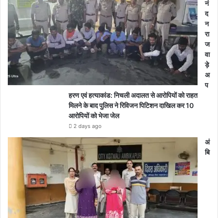
नं
द
न
रा
ज
वा
ड़े
अ
प
हरण एवं हत्याकांड: निचली अदालत से आरोपियों को राहत
मिलने के बाद पुलिस ने रिविजन पिटिशन दाखिल कर 10
आरोपियों को भेजा जेल
2 days ago
अं
बि