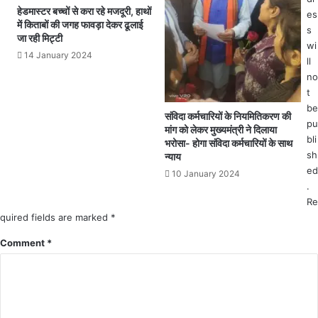
आ
हेडमास्टर बच्चों से करा रहे मजदूरी, हाथों
es
को
रो
में किताबों की जगह फावड़ा देकर ढूलाई
रो
s
पी
जा रही मिट्टी
ना
wi
पु
14 January 2024
सं
लि
ll
क्र
स
no
मि
की
t
त
गि
be
संविदा कर्मचारियों के नियमितिकरण की
म
र
pu
मांग को लेकर मुख्यमंत्री ने दिलाया
री
फ्त
bli
भरोसा- होगा संविदा कर्मचारियों के साथ
ज
मे
sh
न्याय
.
.
ed
10 January 2024
.
.
.
.
Re
.
quired fields are marked
*
ए
म
Comment
*
पी
ड
ब्ल्यू
का
र्य