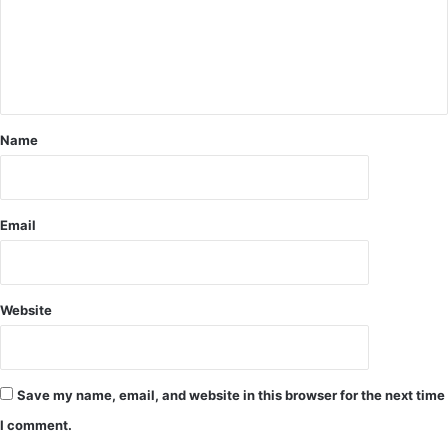
क
र्ता
स
हि
त
नि
Name
ग
म
क
र्म
चा
Email
री
की
प
त्नी
Website
है
को
रो
ना
Save my name, email, and website in this browser for the next time
सं
I comment.
क्र