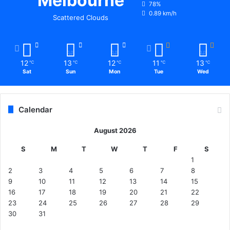
Melbourne
78%
0.89 km/h
Scattered Clouds
12
13
12
11
13
℃
℃
℃
℃
℃
Sat
Sun
Mon
Tue
Wed
Calendar
August 2026
S
M
T
W
T
F
S
1
2
3
4
5
6
7
8
9
10
11
12
13
14
15
16
17
18
19
20
21
22
23
24
25
26
27
28
29
30
31