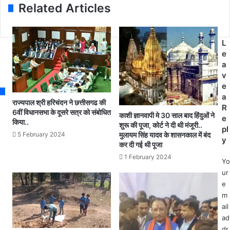
r
रो
क
Related Articles
e
ना
आ
s
के
ई
s
स
डी
L
र्वा
ब
e
धि
ना
a
क
क
v
मा
र
e
म
यु
a
ले
व
राज्यपाल श्री हरिचंदन ने छत्तीसगढ की
R
.
6वीं विधानसभा के दूसरे सत्र को संबोधित
ती
काशी ज्ञानवापी मे 30 साल बाद हिंदुओं ने
e
किया..
.
को
शुरू की पूजा, कोर्ट ने दी थी मंजूरी..
pl
.
ब
5 February 2024
मुलायम सिंह यादव के शासनकाल में बंद
y
.
कर दी गई थी पूजा
द
आ
ना
1 February 2024
Yo
ज
म
ur
मि
क
e
ले
र
m
1
ने
ail
2
वा
ad
न
ला
dr
ए