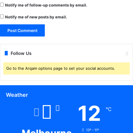
मि
Notify me of follow-up comments by email.
त
Notify me of new posts by email.
Follow Us
Go to the Arqam options page to set your social accounts.
Weather
12
℃
13º - 11º