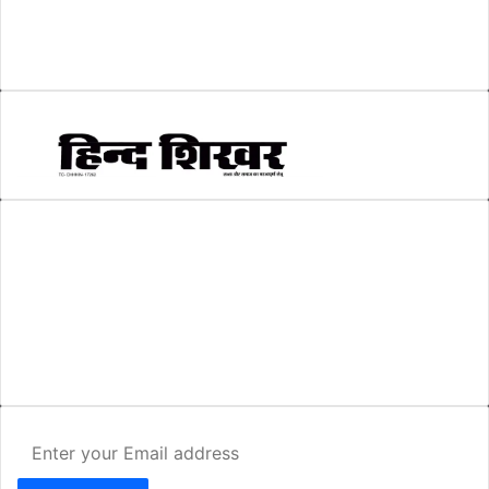
सम्पादकीय
(6)
स्वरोजगार
(6)
AMIT SHRIWASTAVA
(Editor)
Hind Shikhar
Add - Akashwani Chowk, Ambikapur, Distt- Surguja, C.G. Pin no.-
497001
Mo. No. - 9479235154
Email - hindshikhar@gmail.com
Enter
your
Email