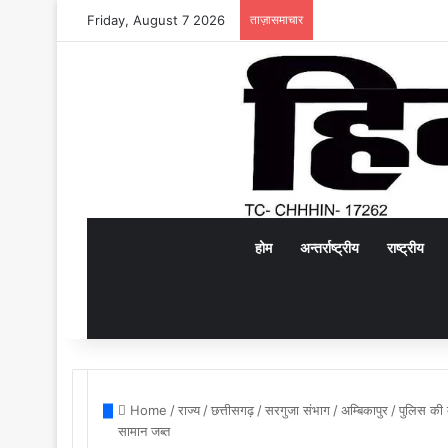
Friday, August 7 2026
ताज़ासमाचार
होम
अन्तर्राष्ट्रीय
राष्ट्रीय
Home
/
राज्य
/
छत्तीसगढ़
/
सरगुजा संभाग
/
अम्बिकापुर
/
पुलिस की 
सामान जब्त