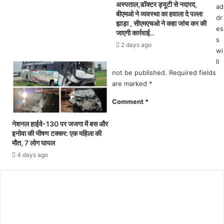
अस्पताल,डॉक्टर ड्यूटी से नदारद,
ad
त
ल
बीएमओ ने व्यवस्था का हवाला दे पल्ला
dr
से
नि
झाड़ा , सीएमएचओ ने कहा जांच कर की
es
ह
क
जाएगी कार्रवाई..
s
र
म
2 days ago
आं
wi
स
ख
हि
ll
न
त
not be published.
Required fields
म
चा
are marked
*
,
र
Comment
*
जां
को
च
कि
नेशनल हाईवे-130 पर जजगा में बस और
जा
या
इनोवा की भीषण टक्कर: एक महिला की
री
म
मौत, 7 लोग घायल
नो
4 days ago
नी
त