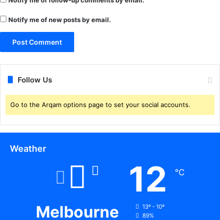
Notify me of new posts by email.
Follow Us
Go to the Arqam options page to set your social accounts.
Weather
12
℃
Melbourne
13º - 10º
89%