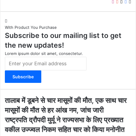
I
Y
X
F
W
n
o
a
e
s
u
c
b
t
T
e
s
With Product You Purchase
a
u
b
i
Subscribe to our mailing list to get
g
b
o
t
r
e
o
e
the new updates!
a
k
m
Lorem ipsum dolor sit amet, consectetur.
E
n
t
e
r
y
o
ता
तालाब में डूबने से चार मासूमों की मौत, एक साथ चार
u
ला
मासूमों की मौत से हर आंख नम, जांच जारी
r
ब
E
में
रा
राष्ट्रपति द्रौपदी मुर्मू ने राज्यसभा के लिए प्रख्यात
m
डू
ष्ट्र
वकील उज्ज्वल निकम सहित चार को किया मनोनीत
a
ब
प