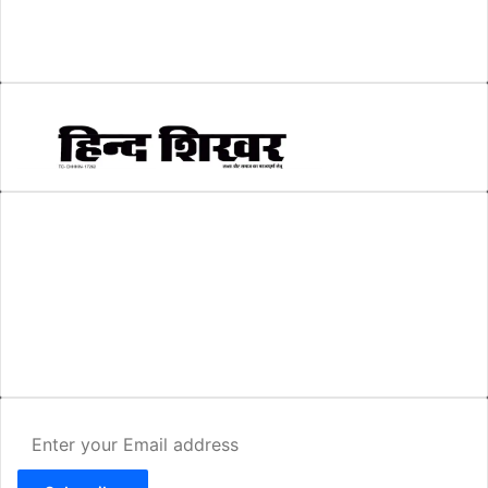
सम्पादकीय
(6)
स्वरोजगार
(6)
AMIT SHRIWASTAVA
(Editor)
Hind Shikhar
Add - Akashwani Chowk, Ambikapur, Distt- Surguja, C.G. Pin no.-
497001
Mo. No. - 9479235154
Email - hindshikhar@gmail.com
Enter
your
Email