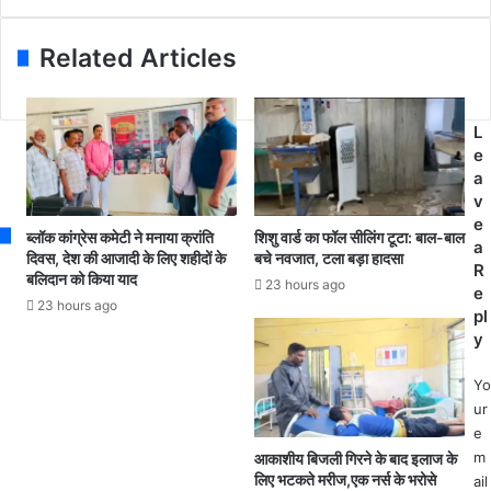
i
ने
ति
l
से
द्रौ
a
चा
प
Related Articles
d
र
दी
d
मा
मु
r
सू
र्मू
L
e
मों
ने
e
s
की
रा
a
s
मौ
ज्य
v
त
स
e
,
भा
ब्लॉक कांग्रेस कमेटी ने मनाया क्रांति
शिशु वार्ड का फॉल सीलिंग टूटा: बाल-बाल
a
ए
के
दिवस, देश की आजादी के लिए शहीदों के
बचे नवजात, टला बड़ा हादसा
R
बलिदान को किया याद
क
लि
23 hours ago
e
सा
ए
23 hours ago
pl
थ
प्र
y
चा
ख्या
र
त
Yo
मा
व
ur
सू
की
e
मों
ल
m
आकाशीय बिजली गिरने के बाद इलाज के
की
उ
लिए भटकते मरीज,एक नर्स के भरोसे
ail
मौ
ज्ज्व