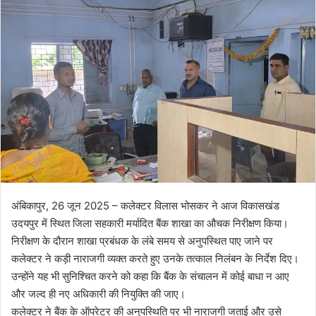
l
n
l
d
o
a
w
n
o
e
n
m
X
a
i
l
अंबिकापुर, 26 जून 2025 – कलेक्टर विलास भोसकर ने आज विकासखंड
उदयपुर में स्थित जिला सहकारी मर्यादित बैंक शाखा का औचक निरीक्षण किया।
निरीक्षण के दौरान शाखा प्रबंधक के लंबे समय से अनुपस्थित पाए जाने पर
कलेक्टर ने कड़ी नाराजगी व्यक्त करते हुए उनके तत्काल निलंबन के निर्देश दिए।
उन्होंने यह भी सुनिश्चित करने को कहा कि बैंक के संचालन में कोई बाधा न आए
और जल्द ही नए अधिकारी की नियुक्ति की जाए।
कलेक्टर ने बैंक के ऑपरेटर की अनुपस्थिति पर भी नाराजगी जताई और उसे