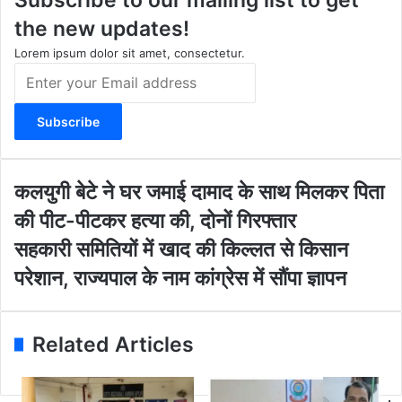
r
e
o
e
the new updates!
a
k
m
Lorem ipsum dolor sit amet, consectetur.
E
n
t
e
r
y
o
क
कलयुगी बेटे ने घर जमाई दामाद के साथ मिलकर पिता
u
ल
की पीट-पीटकर हत्या की, दोनों गिरफ्तार
r
यु
E
गी
स
सहकारी समितियों में खाद की किल्लत से किसान
m
बे
ह
परेशान, राज्यपाल के नाम कांग्रेस में सौंपा ज्ञापन
a
टे
का
i
ने
री
l
घ
स
a
र
मि
Related Articles
d
ज
ति
d
मा
यों
r
ई
में