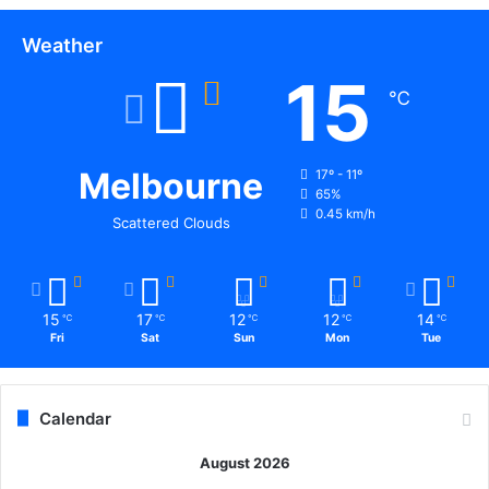
Weather
15
℃
Melbourne
17º - 11º
65%
0.45 km/h
Scattered Clouds
15
17
12
12
14
℃
℃
℃
℃
℃
Fri
Sat
Sun
Mon
Tue
Calendar
August 2026