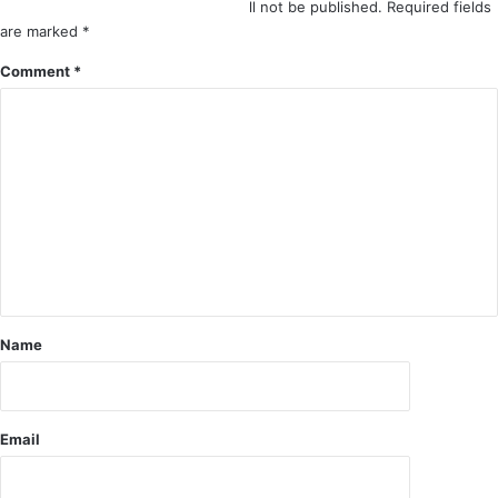
त्या
म
ll not be published.
Required fields
की
कां
are marked
*
,
ग्रे
Comment
*
दो
स
नों
में
गि
सौं
र
पा
फ्ता
ज्ञा
र
प
न
Name
Email