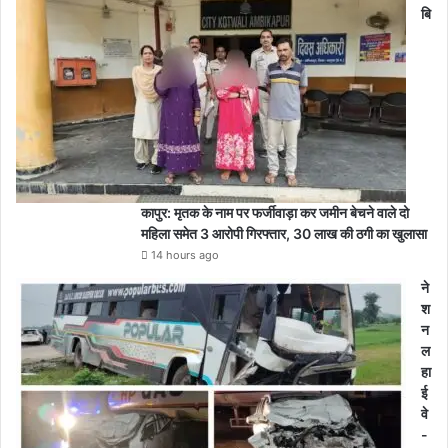
बि
कापुर: मृतक के नाम पर फर्जीवाड़ा कर जमीन बेचने वाले दो
महिला समेत 3 आरोपी गिरफ्तार, 30 लाख की ठगी का खुलासा
14 hours ago
ने
श
न
ल
हा
ई
वे
-