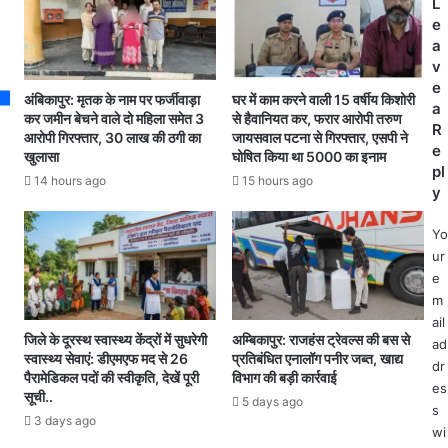
L
e
दा
खा
e
s
मा
द
a
s
द
की
v
के
कि
e
सा
ल्ल
अंबिकापुर: मृतक के नाम पर फर्जीवाड़ा
घर में काम करने वाली 15 वर्षीय किशोरी
a
थ
त
कर जमीन बेचने वाले दो महिला समेत 3
से हैवानियत कर, फरार आरोपी तरुण
R
आरोपी गिरफ्तार, 30 लाख की ठगी का
जायसवाल पटना से गिरफ्तार, एसपी ने
मि
से
e
खुलासा
घोषित किया था 5000 का इनाम
ल
कि
pl
क
सा
14 hours ago
15 hours ago
y
र
न
पि
प
Yo
ता
रे
ur
की
शा
e
पी
न
m
ट
,
ail
-
रा
जिले के दूरस्थ स्वास्थ्य केंद्रों में सुधरेगी
अम्बिकापुर: राजहंस ट्रेवल्स की बस से
ad
पी
ज्य
स्वास्थ्य सेवाएं: डीएमएफ मद से 26
प्रतिबंधित एनालॉग पनीर जब्त, खाद्य
dr
ट
पा
पैरामेडिकल पदों की स्वीकृति, देखें पूरी
विभाग की बड़ी कार्रवाई
es
क
ल
सूची..
5 days ago
s
र
के
3 days ago
ह
wi
ना