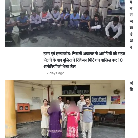
द
न
रा
ज
वा
ड़े
अ
प
हरण एवं हत्याकांड: निचली अदालत से आरोपियों को राहत
मिलने के बाद पुलिस ने रिविजन पिटिशन दाखिल कर 10
आरोपियों को भेजा जेल
2 days ago
अं
बि