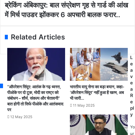
i
दू
ब्रे
ब्रेकिंग अंबिकापुर: बाल संप्रेक्षण गृह से गार्ड की आंख
l
र
किं
में मिर्च पाउडर झोंककर 6 अपचारी बालक फरार..
a
'
ग
d
में
अं
d
सै
बि
r
न्य
का
Related Articles
e
ब
पु
s
ढ़
र
s
त
:
L
के
बा
e
बा
ल
a
द
सं
v
सं
प्रे
e
घ
क्ष
“ऑपरेशन सिंदूर: आतंक के गढ़ ध्वस्त,
भारतीय वायु सेना का बड़ा बयान, कहा-
a
र्ष
ण
पीओके पर दो टूक, मोदी का राष्ट्र को
‘ऑपरेशन सिंदूर’ नहीं हुआ है खत्म, अब
R
वि
संबोधन – शौर्य, संकल्प और चेतावनी”
भी जारी…
गृ
e
बात होगी तो सिर्फ पीओके और आतंकवाद
रा
ह
11 May 2025
pl
पर
म
से
y
:
12 May 2025
गा
क्या
र्ड
Yo
भा
की
ur