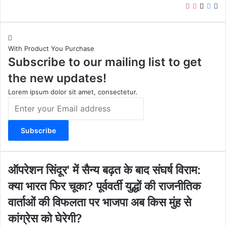
I
Y
X
F
W
n
o
a
e
s
u
c
b
t
T
e
s
With Product You Purchase
a
u
b
i
Subscribe to our mailing list to get
g
b
o
t
r
e
o
e
the new updates!
a
k
m
Lorem ipsum dolor sit amet, consectetur.
E
n
t
e
r
y
o
ऑ
ऑपरेशन सिंदूर' में सैन्य बढ़त के बाद संघर्ष विराम:
u
प
क्या भारत फिर चूका? पूर्ववर्ती युद्धों की राजनीतिक
r
रे
E
श
वार्ताओं की विफलता पर भाजपा अब किस मुंह से
m
न
कांग्रेस को घेरेगी?
a
सिं