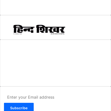
स्वरोजगार
(6)
AMIT SHRIWASTAVA
(Editor)
Hind Shikhar
Add - Akashwani Chowk, Ambikapur, Distt- Surguja, C.G. Pin no.-
497001
Mo. No. - 9479235154
Email - hindshikhar@gmail.com
Enter
your
Email
address