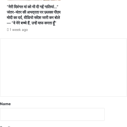
षि
ल्प
“मेरी दिवंगत मां को भी दी गईं गालियां…”
त
'
जंतर-मंतर की अभद्रता पर छलका पीएम
सी
में
मोदी का दर्द, वीडियो संदेश जारी कर बोले
ए
2
— “वे मेरे बच्चे हैं, उन्हें माफ करता हूँ”
म
2
1 week ago
वि
से
ष्णु
अ
दे
धि
व
क
सा
न
य
क्स
दो
ली
प
ढे
ह
र
र
,
3
शी
क
र्ष
रें
Name
ने
गे
तृ
रि
त्व
ज
प
ल्ट