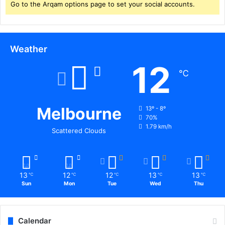
Go to the Arqam options page to set your social accounts.
Weather
12
℃
Melbourne
13º - 8º
70%
1.79 km/h
Scattered Clouds
13
12
12
13
13
℃
℃
℃
℃
℃
Sun
Mon
Tue
Wed
Thu
Calendar