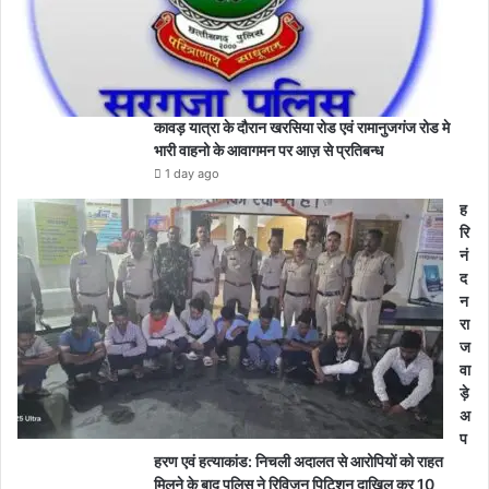
कावड़ यात्रा के दौरान खरसिया रोड एवं रामानुजगंज रोड मे
भारी वाहनो के आवागमन पर आज़ से प्रतिबन्ध
1 day ago
ह
रि
नं
द
न
रा
ज
वा
ड़े
अ
प
हरण एवं हत्याकांड: निचली अदालत से आरोपियों को राहत
मिलने के बाद पुलिस ने रिविजन पिटिशन दाखिल कर 10