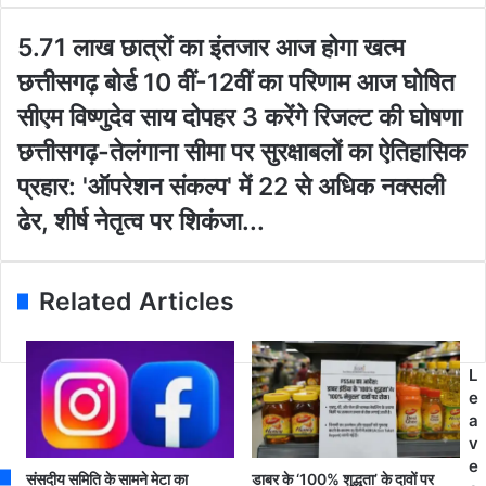
y
o
5
5.71 लाख छात्रों का इंतजार आज होगा खत्म
u
.
छत्तीसगढ़ बोर्ड 10 वीं-12वीं का परिणाम आज घोषित
r
7
E
1
सीएम विष्णुदेव साय दोपहर 3 करेंगे रिजल्ट की घोषणा
m
ला
छ
छत्तीसगढ़-तेलंगाना सीमा पर सुरक्षाबलों का ऐतिहासिक
a
ख
त्ती
i
छा
प्रहार: 'ऑपरेशन संकल्प' में 22 से अधिक नक्सली
स
l
त्रों
ग
ढेर, शीर्ष नेतृत्व पर शिकंजा...
a
का
ढ़
d
इं
-
d
त
ते
r
जा
Related Articles
लं
e
र
गा
s
आ
ना
s
ज
सी
L
हो
मा
e
गा
प
a
ख
र
v
त्म
सु
e
छ
संसदीय समिति के सामने मेटा का
डाबर के ‘100% शुद्धता’ के दावों पर