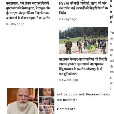
र
a
त्ती
कबूलनामा: पैसे लेकर सरकार विरोधी
FSSAI की बड़ी कार्रवाई: शहद, घी और
क्षा
R
स
दुष्प्रचार को किया बूस्ट, फेसबुक और
तेल समेत कई उत्पादों की बिक्री रोकने के
ब
e
इंस्टाग्राम के एल्गोरिदम में हेरफेर कर
निर्देश
ग
लों
pl
आंदोलनों के दौरान भड़काने का आरोप
ढ़
4 days ago
का
y
बो
2 days ago
ऐ
र्ड
ति
Yo
1
हा
ur
0
सि
e
वीं
क
m
-
प्र
ail
1
हा
पहलगाम के बाद आतंकवादियों की फिर से
ad
2
नापाक हरकत: कुलगाम में नाम पूछकर
र
dr
वीं
हिंदू पहचान के चलते छत्तीसगढ़ के दो
:
es
का
मजदूरों की हत्या
'
प
s
1 week ago
ऑ
रि
wi
प
णा
ll
रे
म
not be published.
Required fields
श
आ
are marked
*
न
ज
सं
Comment
*
घो
क