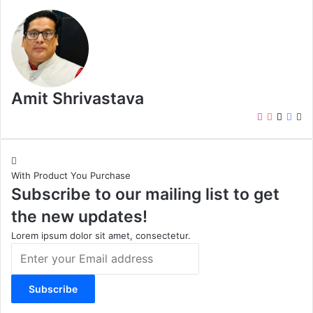
Amit Shrivastava
I
Y
X
F
W
n
o
a
e
s
u
c
b
t
T
e
s
With Product You Purchase
a
u
b
i
Subscribe to our mailing list to get
g
b
o
t
r
e
o
e
the new updates!
a
k
m
Lorem ipsum dolor sit amet, consectetur.
E
n
t
e
r