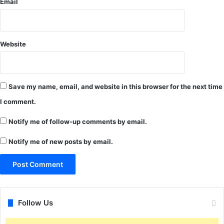
Email
र
की
शि
घो
कं
ष
जा
णा
Website
.
.
.
Save my name, email, and website in this browser for the next time
I comment.
Notify me of follow-up comments by email.
Notify me of new posts by email.
Follow Us