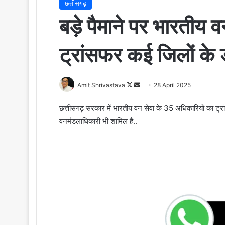
छत्तीसगढ़
बड़े पैमाने पर भारतीय 
ट्रांसफर कई जिलों क
Amit Shrivastava
F
S
28 April 2025
o
e
छत्तीसगढ़ सरकार में भारतीय वन सेवा के 35 अधिकारियों का ट्
l
n
वनमंडलाधिकारी भी शामिल है..
l
d
o
a
w
n
o
e
n
m
X
a
i
l