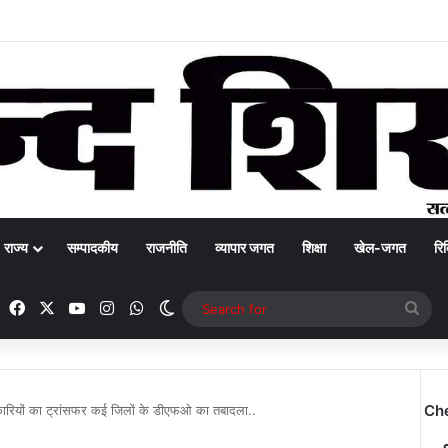
राज्य
सम्पादकीय
राजनीति
व्यापार जगत
शिक्षा
खेल-जगत
रिक
Facebook
X
YouTube
Instagram
WhatsApp
Switch skin
Sea
for
Ch
धिकारियों का ट्रांसफर कई जिलों के डीएफओ का तबादला..