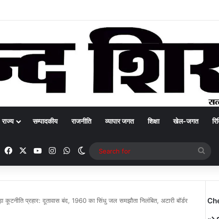
राज्य
सम्पादकीय
राजनीति
व्यापार जगत
शिक्षा
खेल-जगत
रिक
Facebook
X
YouTube
Instagram
WhatsApp
Switch skin
Sea
for
Ch
ा कूटनीति प्रहार: दूतावास बंद, 1960 का सिंधु जल समझौता निलंबित, अटारी बॉर्डर