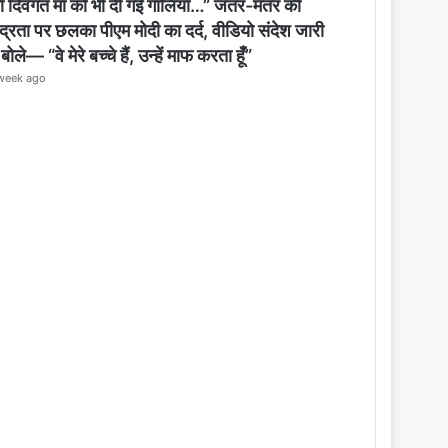
o
री दिवंगत मां को भी दी गईं गालियां…” जंतर-मंतर की
s
्रता पर छलका पीएम मोदी का दर्द, वीडियो संदेश जारी
e
ोले— “वे मेरे बच्चे हैं, उन्हें माफ करता हूँ”
week ago