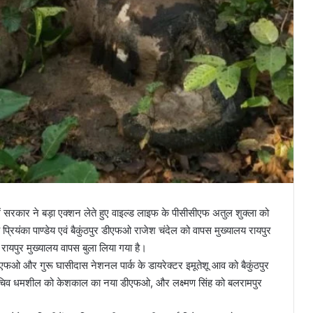
 में सरकार ने बड़ा एक्शन लेते हुए वाइल्ड लाइफ के पीसीसीएफ अतुल शुक्ला को
ियंका पाण्डेय एवं बैकुंठपुर डीएफओ राजेश चंदेल को वापस मुख्यालय रायपुर
रायपुर मुख्यालय वापस बुला लिया गया है।
 और गुरू घासीदास नेशनल पार्क के डायरेक्टर इमूतेशू आव को बैकुंठपुर
चिव धमशील को केशकाल का नया डीएफओ, और लक्ष्मण सिंह को बलरामपुर