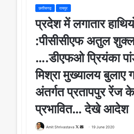
छत्तीसगढ़
रायपुर
प्रदेश में लगातार हाथि
:पीसीसीएफ अतुल शुक्ला
….डीएफओ प्रियंका पांड
मिश्रा मुख्यालय बुलाए
अंतर्गत प्रतापपुर रेंज 
प्रभावित… देखे आदेश
Amit Shrivastava
F
S
19 June 2020