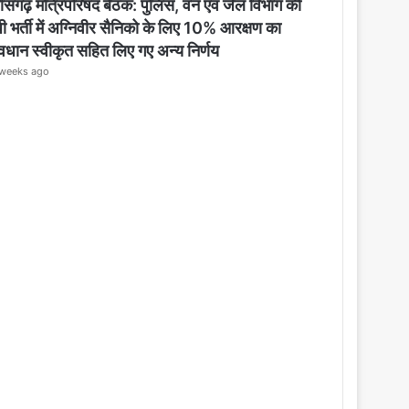
o
तीसगढ़ मंत्रिपरिषद बैठक: पुलिस, वन एवं जेल विभाग की
s
ी भर्ती में अग्निवीर सैनिको के लिए 10% आरक्षण का
e
ावधान स्वीकृत सहित लिए गए अन्य निर्णय
weeks ago