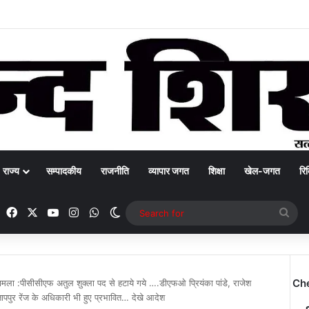
राज्य
सम्पादकीय
राजनीति
व्यापार जगत
शिक्षा
खेल-जगत
रिक
Facebook
X
YouTube
Instagram
WhatsApp
Switch skin
Sea
for
Ch
 मामला :पीसीसीएफ अतुल शुक्ला पद से हटाये गये ….डीएफओ प्रियंका पांडे, राजेश
तापपुर रेंज के अधिकारी भी हुए प्रभावित… देखे आदेश