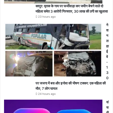
कापुर: मृतक के नाम पर फर्जीवाड़ा कर जमीन बेचने वाले दो
महिला समेत 3 आरोपी गिरफ्तार, 30 लाख की ठगी का खुलासा
23 hours ago
ने
श
न
ल
हा
ई
वे
-
1
3
0
पर जजगा में बस और इनोवा की भीषण टक्कर: एक महिला की
मौत, 7 लोग घायल
24 hours ago
सं
स
दी