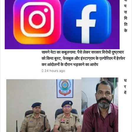
य
स
मि
ति
के
सामने मेटा का कबूलनामा: पैसे लेकर सरकार विरोधी दुष्प्रचार
को किया बूस्ट, फेसबुक और इंस्टाग्राम के एल्गोरिदम में हेरफेर
कर आंदोलनों के दौरान भड़काने का आरोप
24 hours ago
घ
र
में