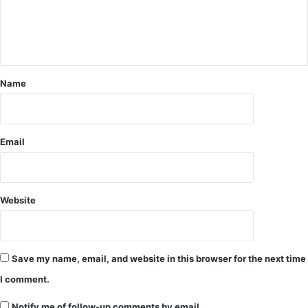
ई
सू
च
ना
Name
Email
Website
Save my name, email, and website in this browser for the next time
I comment.
Notify me of follow-up comments by email.