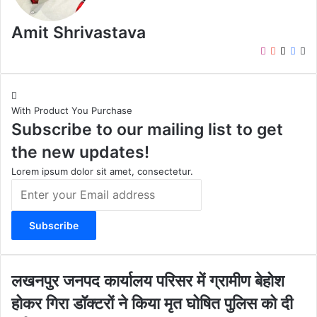
Amit Shrivastava
I
Y
X
F
W
n
o
a
e
s
u
c
b
t
T
e
s
With Product You Purchase
a
u
b
i
Subscribe to our mailing list to get
g
b
o
t
r
e
o
e
the new updates!
a
k
m
Lorem ipsum dolor sit amet, consectetur.
E
n
t
e
r
y
o
ल
लखनपुर जनपद कार्यालय परिसर में ग्रामीण बेहोश
u
ख
होकर गिरा डॉक्टरों ने किया मृत घोषित पुलिस को दी
r
न