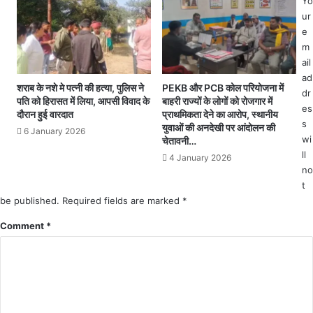
Yo
श
क
ur
न
र
e
के
गि
m
प
रा
ail
दा
डॉ
ad
धि
शराब के नशे मे पत्नी की हत्या, पुलिस ने
PEKB और PCB कोल परियोजना में
क्ट
dr
का
पति को हिरासत में लिया, आपसी विवाद के
बाहरी राज्यों के लोगों को रोजगार में
रों
es
री
दौरान हुई वारदात
प्राथमिकता देने का आरोप, स्थानीय
ने
s
युवाओं की अनदेखी पर आंदोलन की
6 January 2026
कि
wi
चेतावनी…
या
ll
4 January 2026
मृ
no
त
t
घो
be published.
Required fields are marked
*
षि
त
Comment
*
पु
लि
स
को
दी
ग