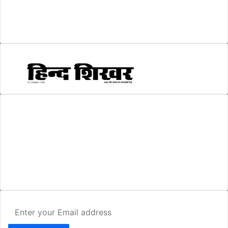
सम्पादकीय
(6)
स्वरोजगार
(6)
AMIT SHRIWASTAVA
(Editor)
Hind Shikhar
Add - Akashwani Chowk, Ambikapur, Distt- Surguja, C.G. Pin no.-
497001
Mo. No. - 9479235154
Email - hindshikhar@gmail.com
Enter
your
Email