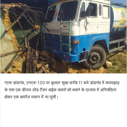
l
n
l
d
o
a
w
n
o
e
n
m
X
a
i
l
ग्राम डांडगांव, एनएच-130 पर बुधवार सुबह करीब 11 बजे डांडगांव में कदमझाड़
के पास एक डीजल लोड टैंकर बाईक सवारों को बचाने के प्रयास में अनियंत्रित
होकर एक खपरैल मकान में जा घुसी।