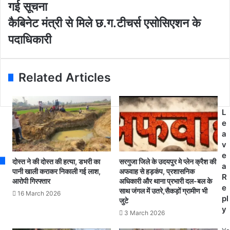
E
पु
गई सूचना
m
र
कै
कैबिनेट मंत्री से मिले छ.ग.टीचर्स एसोसिएशन के
a
ज
बि
i
न
पदाधिकारी
ने
l
प
ट
a
द
मं
d
का
त्री
Related Articles
d
र्या
से
r
ल
मि
e
य
ले
s
प
L
छ
s
रि
e
.
स
a
ग
र
v
.
में
e
टी
दोस्त ने की दोस्त की हत्या, डभरी का
सरगुजा जिले के उदयपुर मे प्लेन क्रैश की
ग्रा
a
च
पानी खाली कराकर निकाली गई लाश,
अफवाह से हड़कंप, प्रशासनिक
मी
R
आरोपी गिरफ्तार
अधिकारी और थाना प्रभारी दल-बल के
र्स
ण
e
साथ जंगल में उतरे,सैकड़ों ग्रामीण भी
ए
16 March 2026
बे
pl
जुटे
सो
हो
y
3 March 2026
सि
श
ए
हो