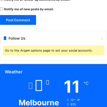
Notify me of new posts by email.
Follow Us
Go to the Arqam options page to set your social accounts.
Weather
11
℃
Melbourne
12º - 9º
83%