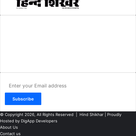
AMIT SHRIWASTAVA
(Editor)
Hind Shikhar
Add - Akashwani Chowk, Ambikapur, Distt- Surguja, C.G. Pin no.-
497001
Mo. No. - 9479235154
Email - hindshikhar@gmail.com
Enter
your
Email
address
© Copyright 2026, All Rights Reserved |
Hind Shikhar
| Proudly
Hosted by
DigApp Developers
About Us
Contact us