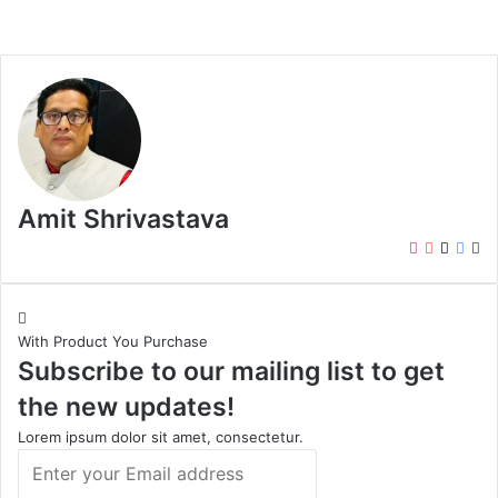
Amit Shrivastava
I
Y
X
F
W
n
o
a
e
s
u
c
b
t
T
e
s
With Product You Purchase
a
u
b
i
Subscribe to our mailing list to get
g
b
o
t
r
e
o
e
the new updates!
a
k
m
Lorem ipsum dolor sit amet, consectetur.
E
n