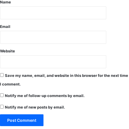
Name
के
सा
थ
,
Email
गौ
त
खो
रो
Website
की
भी
व्य
व
Save my name, email, and website in this browser for the next time
स्था
,
I comment.
फि
क्स
Notify me of follow-up comments by email.
पि
के
Notify me of new posts by email.
ट
पे
ट्रो