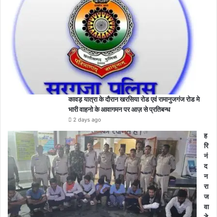
कावड़ यात्रा के दौरान खरसिया रोड एवं रामानुजगंज रोड मे
भारी वाहनो के आवागमन पर आज़ से प्रतिबन्ध
2 days ago
ह
रि
नं
द
न
रा
ज
वा
ड़े