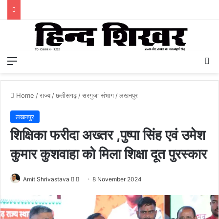
Menu
S
Home
/
राज्य
/
छत्तीसगढ़
/
सरगुजा संभाग
/
लखनपुर
लखनपुर
शिक्षिका फरीदा अख्तर ,पुष्पा सिंह एवं उमेश
कुमार कुशवाहा को मिला शिक्षा दूत पुरस्कार
Amit Shrivastava
F
S
8 November 2024
o
e
l
n
l
d