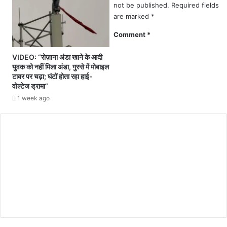
not be published.
Required fields
मे
are marked
*
प्र
ति
Comment
*
बं
धि
VIDEO: “रोज़ाना अंडा खाने के आदी
त
युवक को नहीं मिला अंडा, गुस्से में मोबाइल
,
टावर पर चढ़ा; घंटों होता रहा हाई-
प्र
वोल्टेज ड्रामा”
त्ये
1 week ago
क
घा
ट
मे
प
र्या
प्त
पु
लि
स
ब
ल