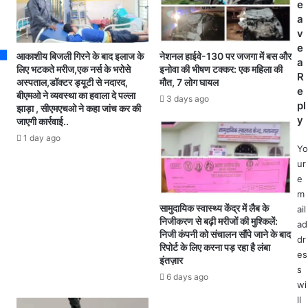
री
e
ट
,
a
ना
मा
v
ओं
ल
e
में
आकाशीय बिजली गिरने के बाद इलाज के
नेशनल हाईवे-130 पर जजगा में बस और
वा
a
2
लिए भटकते मरीज,एक नर्स के भरोसे
इनोवा की भीषण टक्कर: एक महिला की
ह
R
अस्पताल,डॉक्टर ड्यूटी से नदारद,
मौत, 7 लोग घायल
म
क
e
बीएमओ ने व्यवस्था का हवाला दे पल्ला
हि
3 days ago
वा
pl
झाड़ा , सीएमएचओ ने कहा जांच कर की
ला
ह
y
जाएगी कार्रवाई..
ओं
नों
1 day ago
की
का
Yo
मौ
प्र
ur
त
वे
e
दो
श
m
घा
श
सामुदायिक स्वास्थ्य केंद्र में लैब के
ail
य
ह
निजीकरण से बढ़ी मरीजों की मुश्किलें:
ad
ल
र
निजी कंपनी को संचालन सौंपे जाने के बाद
dr
रिपोर्ट के लिए करना पड़ रहा है लंबा
/
es
इंतज़ार
रिं
s
ग
6 days ago
wi
रो
ll
ड़