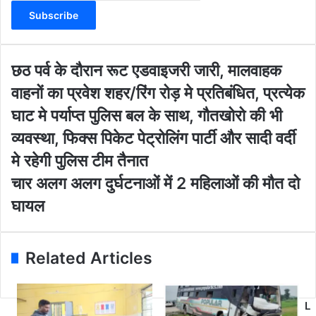
t
e
r
y
o
छ
छठ पर्व के दौरान रूट एडवाइजरी जारी, मालवाहक
u
ठ
वाहनों का प्रवेश शहर/रिंग रोड़ मे प्रतिबंधित, प्रत्येक
r
प
E
र्व
घाट मे पर्याप्त पुलिस बल के साथ, गौतखोरो की भी
m
के
व्यवस्था, फिक्स पिकेट पेट्रोलिंग पार्टी और सादी वर्दी
a
दौ
i
रा
मे रहेगी पुलिस टीम तैनात
l
न
चा
चार अलग अलग दुर्घटनाओं में 2 महिलाओं की मौत दो
a
रू
र
d
ट
घायल
अ
d
ए
ल
r
ड
ग
e
वा
अ
Related Articles
s
इ
ल
s
ज
ग
री
दु
जा
L
र्घ