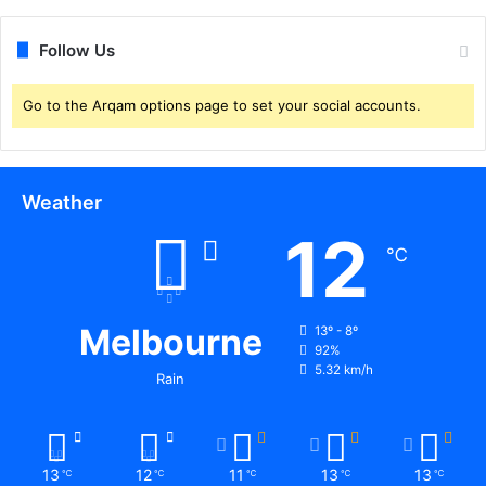
लिं
ग
Follow Us
पा
र्टी
औ
Go to the Arqam options page to set your social accounts.
र
सा
दी
व
Weather
र्दी
मे
12
℃
र
हे
गी
पु
Melbourne
13º - 8º
लि
92%
स
5.32 km/h
Rain
टी
म
तै
ना
13
12
11
13
13
℃
℃
℃
℃
℃
त