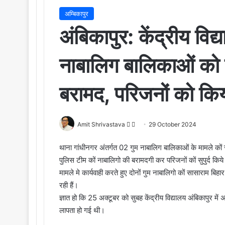
अम्बिकापुर
अंबिकापुर: केंद्रीय विद्
नाबालिग बालिकाओं को 
बरामद, परिजनों को किया
Amit Shrivastava
F
S
29 October 2024
o
e
थाना गांधीनगर अंतर्गत 02 गुम नाबालिग बालिकाओं के मामले कों सं
l
n
पुलिस टीम कों नाबालिगो की बरामदगी कर परिजनों कों सुपुर्द किये 
l
d
मामले मे कार्यवाही करते हुए दोनों गुम नाबालिगो कों सासाराम बिहा
o
a
रही हैं।
w
n
o
e
ज्ञात हो कि 25 अक्टूबर को सुबह केंद्रीय विद्यालय अंबिकापुर मे
n
m
लापता हो गई थी।
X
a