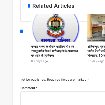
a
र
ली
Related Articles
d
पं
ब
d
चा
स
r
य
की
e
त
चो
s
में
री
s
कु
,
त्तों
कु
का
छ
आ
कावड़ यात्रा के दौरान खरसिया रोड एवं
अंबिकापुर: मृतक
ही
रामानुजगंज रोड मे भारी वाहनो के आवागमन
जमीन बेचने वाल
तं
घं
पर आज़ से प्रतिबन्ध
गिरफ्तार, 30 
क
टे
कु
2 days ago
3 days ago
में
त्ते
पु
के
लि
ह
स
not be published.
Required fields are marked
*
म
ने
ले
Comment
*
कि
से
या
4
आ
व
रो