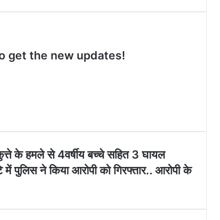
n
o
a
e
s
u
c
b
t
T
e
s
a
u
b
i
g
b
o
t
 to get the new updates!
r
e
o
e
a
k
m
त्ते के हमले से 4वर्षीय बच्चे सहित 3 घायल
 में पुलिस ने किया आरोपी को गिरफ्तार.. आरोपी के