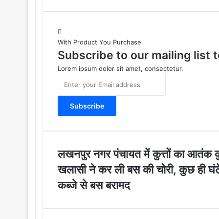
With Product You Purchase
Subscribe to our mailing list
Lorem ipsum dolor sit amet, consectetur.
E
n
t
e
r
y
o
u
ल
लखनपुर नगर पंचायत में कुत्तों का आतंक कु
r
ख
ख
खलासी ने कर ली बस की चोरी, कुछ ही घंटे
E
न
ला
m
पु
कब्जे से बस बरामद
सी
a
र
ने
i
न
क
l
ग
र