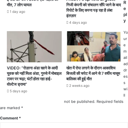
रा
R
मौत, 7 लोग घायल
निजी कंपनी को संचालन सौंपे जाने के बाद
व
र
e
रिपोर्ट के लिए करना पड़ रहा है लंबा
स
1 day ago
हु
pl
इंतज़ार
र
ए
y
4 days ago
प
आ
र
रो
Yo
अं
पी
ur
बि
को
e
का
को
m
पु
रि
ail
र
या
ad
:
पु
VIDEO: “रोज़ाना अंडा खाने के आदी
खेत में रोपा लगाने के दौरान आकाशिय
dr
स
युवक को नहीं मिला अंडा, गुस्से में मोबाइल
बिजली की चपेट में आने से 7 वर्षीय मासूम
लि
es
र
टावर पर चढ़ा; घंटों होता रहा हाई-
बालिका की हुई मौत
स
s
गु
वोल्टेज ड्रामा”
ने
2 weeks ago
wi
जा
5 days ago
प
पु
ll
क
लि
not be published.
Required fields
ड़ा
स
are marked
*
.
द्वा
.
Comment
*
रा
ब
ट्रै
ला