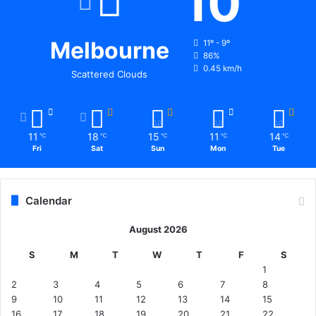
10
र
घ
र
Melbourne
11º - 9º
आ
86%
ते
0.45 km/h
Scattered Clouds
ही
दि
या
घ
11
18
15
11
14
ट
℃
℃
℃
℃
℃
Fri
Sat
Sun
Mon
Tue
ना
को
अं
जा
Calendar
म
August 2026
S
M
T
W
T
F
S
1
2
3
4
5
6
7
8
9
10
11
12
13
14
15
16
17
18
19
20
21
22