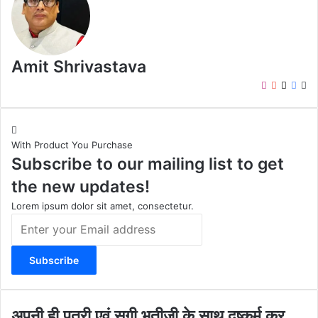
Amit Shrivastava
I
Y
X
F
W
n
o
a
e
s
u
c
b
t
T
e
s
With Product You Purchase
a
u
b
i
Subscribe to our mailing list to get
g
b
o
t
r
e
o
e
the new updates!
a
k
m
Lorem ipsum dolor sit amet, consectetur.
E
n
t
e
r
y
o
अ
अपनी ही पुत्री एवं सगी भतीजी के साथ दुष्कर्म कर