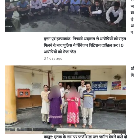
ज
वा
ड़े
अ
प
हरण एवं हत्याकांड: निचली अदालत से आरोपियों को राहत
मिलने के बाद पुलिस ने रिविजन पिटिशन दाखिल कर 10
आरोपियों को भेजा जेल
1 day ago
अं
बि
कापुर: मृतक के नाम पर फर्जीवाड़ा कर जमीन बेचने वाले दो