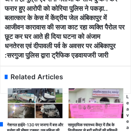
u
प
फरार हुए आरोपी को कोरिया पुलिस ने पकड़ा..
r
नी
E
ही
बलात्कार के केस में केंद्रीय जेल अंबिकापुर में
m
पु
आजीवन कारावास की सजा काट रहा व्यक्ति पैरोल पर
a
त्री
i
ए
छूट कर घर आते ही दिया घटना को अंजाम
l
वं
ध
धनतेरस एवं दीपावली पर्व के अवसर पर अंबिकापुर
a
स
न
d
गी
:सरगुजा पुलिस द्वारा ट्रैफिक एडवायजरी जारी
ते
d
भ
र
r
ती
स
e
जी
ए
Related Articles
s
के
वं
s
सा
दी
थ
पा
दु
L
व
ष्क
e
ली
र्म
a
प
क
v
र्व
र
e
के
नेशनल हाईवे-130 पर जजगा में बस और
सामुदायिक स्वास्थ्य केंद्र में लैब के
फ
a
अ
इनोवा की भीषण टक्कर: एक महिला की
निजीकरण से बढ़ी मरीजों की मुश्किलें: