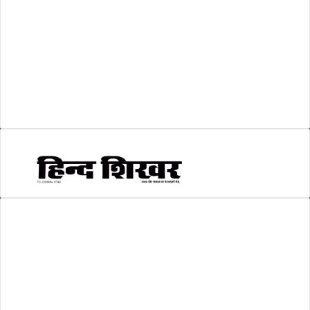
शिक्षा
(146)
श्री रामलला प्राण प्रतिष्ठा
(3)
सकारात्मक खबर
(2)
सम्पादकीय
(6)
स्वरोजगार
(6)
AMIT SHRIWASTAVA
(Editor)
Hind Shikhar
Add - Akashwani Chowk, Ambikapur, Distt- Surguja, C.G. Pin no.-
497001
Mo. No. - 9479235154
Email - hindshikhar@gmail.com