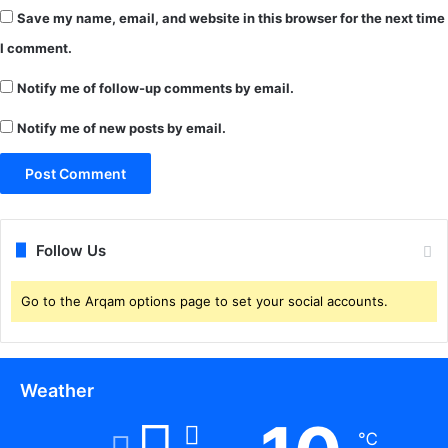
का
Save my name, email, and website in this browser for the next time
रा
I comment.
वा
स
Notify me of follow-up comments by email.
की
स
Notify me of new posts by email.
जा
का
ट
र
हा
व्य
Follow Us
क्ति
पै
Go to the Arqam options page to set your social accounts.
रो
ल
प
र
Weather
छू
ट
क
℃