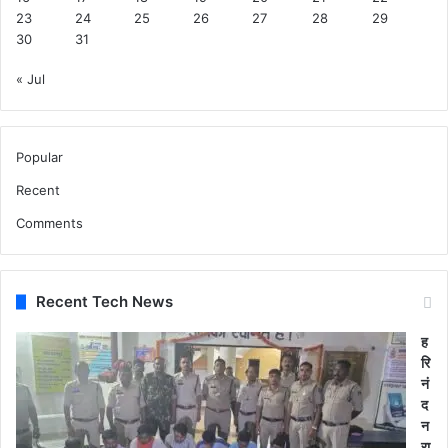
23
24
25
26
27
28
29
30
31
« Jul
Popular
Recent
Comments
Recent Tech News
ह
रि
नं
द
न
रा