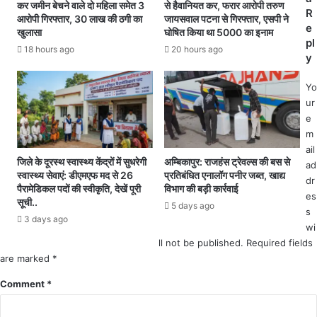
र
या
कर जमीन बेचने वाले दो महिला समेत 3
से हैवानियत कर, फरार आरोपी तरुण
R
ने
आरोपी गिरफ्तार, 30 लाख की ठगी का
जायसवाल पटना से गिरफ्तार, एसपी ने
ग
e
खुलासा
घोषित किया था 5000 का इनाम
वा
या
pl
ली
द
18 hours ago
20 hours ago
y
शा
श
ति
ह
Yo
र
रा
ur
"
,
e
कु
5
m
स
0
ail
मी
फी
जिले के दूरस्थ स्वास्थ्य केंद्रों में सुधरेगी
अम्बिकापुर: राजहंस ट्रेवल्स की बस से
ad
गि
ट
स्वास्थ्य सेवाएं: डीएमएफ मद से 26
प्रतिबंधित एनालॉग पनीर जब्त, खाद्य
dr
रो
ऊं
पैरामेडिकल पदों की स्वीकृति, देखें पूरी
विभाग की बड़ी कार्रवाई
ह
es
चे
सूची..
5 days ago
"
s
रा
3 days ago
की
व
wi
1
ण
ll not be published.
Required fields
0
का
are marked
*
म
हु
Comment
*
हि
आ
ला
द
ओं
ह