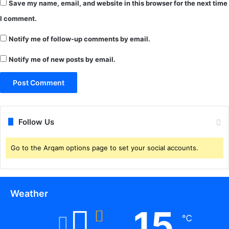
Save my name, email, and website in this browser for the next time
ग
रा
र
ते
I comment.
ही
ने
गि
का
Notify me of follow-up comments by email.
रो
र्य
ह
Notify me of new posts by email.
क्र
की
म
0
को
2
ब
म
ना
हि
या
Follow Us
ला
खा
यें
स
ब
Go to the Arqam options page to set your social accounts.
तौ
ली
से
गि
Weather
र
15
फ्ता
℃
र