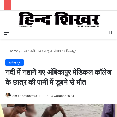
Menu
S
Home
/
राज्य
/
छत्तीसगढ़
/
सरगुजा संभाग
/
अम्बिकापुर
अम्बिकापुर
नदी में नहाने गए अंबिकापुर मेडिकल कॉलेज
के छात्र की पानी में डूबने से मौत
Amit Shrivastava
F
S
13 October 2024
o
e
l
n
l
d