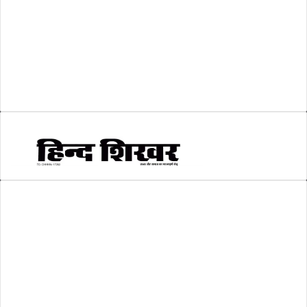
श्री रामलला प्राण प्रतिष्ठा
(3)
सकारात्मक खबर
(2)
सम्पादकीय
(6)
स्वरोजगार
(6)
AMIT SHRIWASTAVA
(Editor)
Hind Shikhar
Add - Akashwani Chowk, Ambikapur, Distt- Surguja, C.G. Pin no.-
497001
Mo. No. - 9479235154
Email - hindshikhar@gmail.com