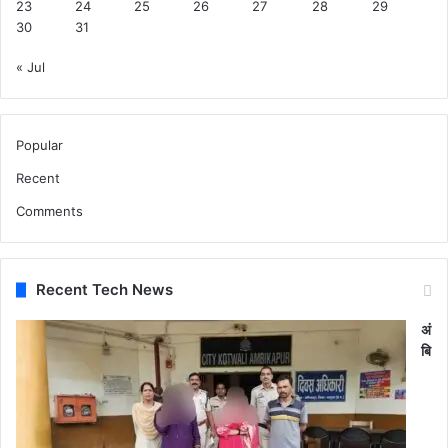
23
24
25
26
27
28
29
30
31
« Jul
Popular
Recent
Comments
Recent Tech News
अं
बि