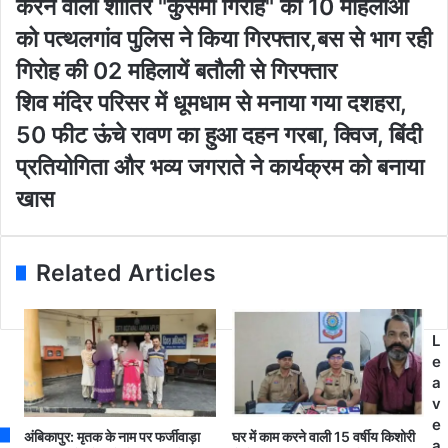
करने वाली शातिर "कुसमी गिरोह" की 10 महिलाओं
r
वि
E
स
को पत्थलगांव पुलिस ने किया गिरफ्तार,बस से भाग रही
m
र्ज
गिरोह की 02 महिलायें बतौली से गिरफ्तार
a
न
i
के
शि
शिव मंदिर परिसर में धूमधाम से मनाया गया दशहरा,
l
दौ
व
50 फीट ऊंचे रावण का हुआ दहन गरबा, क्विज, बिंदी
a
रा
मं
d
न
दि
प्रतियोगिता और भव्य जगराते ने कार्यक्रम को बनाया
d
ब
र
खास
r
च्चे
प
e
प
रि
s
क
स
s
ड़
र
Related Articles
क
में
र
धू
चै
म
L
न
धा
e
स्ने
म
a
चिं
से
v
ग
म
e
क
ना
अंबिकापुर: मृतक के नाम पर फर्जीवाड़ा
घर में काम करने वाली 15 वर्षीय किशोरी
a