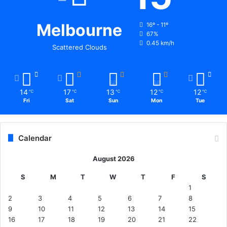
Melbourne
16º - 11º
67%
0.45 km/h
Scattered Clouds
14
17
13
12
12
℃
℃
℃
℃
℃
Fri
Sat
Sun
Mon
Tue
Calendar
August 2026
S
M
T
W
T
F
S
1
2
3
4
5
6
7
8
9
10
11
12
13
14
15
16
17
18
19
20
21
22