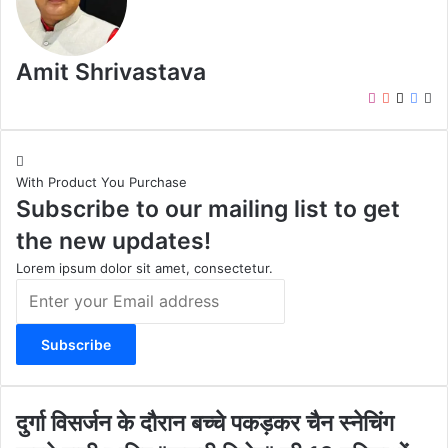
Amit Shrivastava
I
Y
X
F
W
n
o
a
e
s
u
c
b
t
T
e
s
With Product You Purchase
a
u
b
i
Subscribe to our mailing list to get
g
b
o
t
r
e
o
e
the new updates!
a
k
m
Lorem ipsum dolor sit amet, consectetur.
E
n
t
e
r
y
o
दु
दुर्गा विसर्जन के दौरान बच्चे पकड़कर चैन स्नेचिंग
u
र्गा