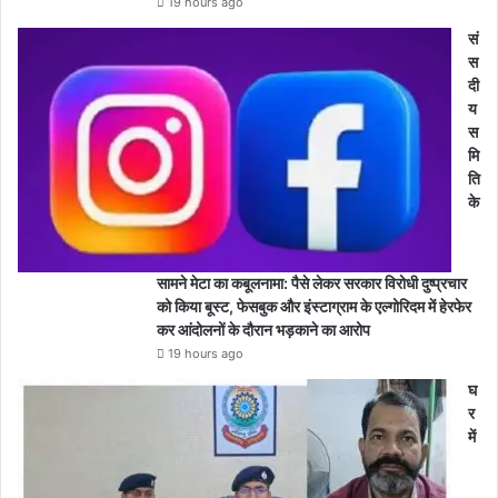
19 hours ago
सं
स
दी
य
स
मि
ति
के
सामने मेटा का कबूलनामा: पैसे लेकर सरकार विरोधी दुष्प्रचार
को किया बूस्ट, फेसबुक और इंस्टाग्राम के एल्गोरिदम में हेरफेर
कर आंदोलनों के दौरान भड़काने का आरोप
19 hours ago
घ
र
में