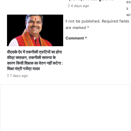
es
द
4 days ago
s
मी
wi
पा
ll not be published.
Required fields
र्टी
are marked
*
ने
क
Comment
*
हा
जे
वीएसके ऐप में तकनीकी त्रुटियों का होगा
ल
शीघ्र समाधान, तकनीकी समस्या के
से
कारण किसी शिक्षक का वेतन नहीं कटेगा :
स
शिक्षा मंत्री गजेंद्र यादव
र
7 days ago
का
र
च
ला
एं
गे
अ
र
विं