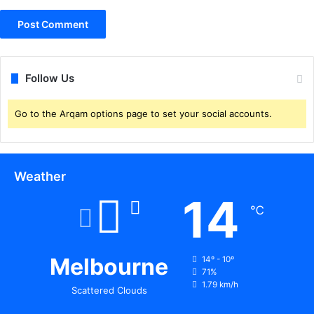
Follow Us
Go to the Arqam options page to set your social accounts.
Weather
14
℃
Melbourne
14º - 10º
71%
1.79 km/h
Scattered Clouds