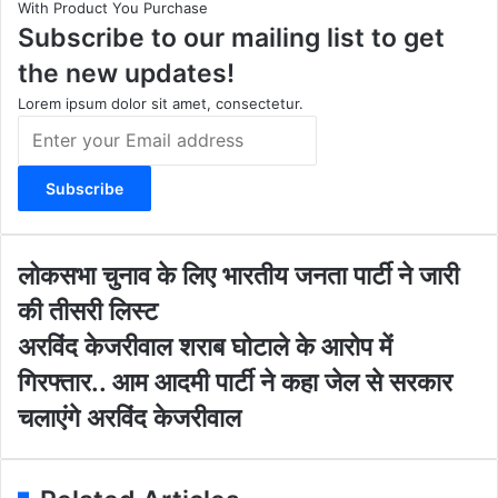
With Product You Purchase
a
u
b
i
Subscribe to our mailing list to get
g
b
o
t
r
e
o
e
the new updates!
a
k
m
Lorem ipsum dolor sit amet, consectetur.
E
n
t
e
r
y
o
लो
लोकसभा चुनाव के लिए भारतीय जनता पार्टी ने जारी
u
क
की तीसरी लिस्ट
r
स
E
भा
अ
अरविंद केजरीवाल शराब घोटाले के आरोप में
m
चु
र
गिरफ्तार.. आम आदमी पार्टी ने कहा जेल से सरकार
a
ना
विं
i
व
द
चलाएंगे अरविंद केजरीवाल
l
के
के
a
लि
ज
d
ए
री