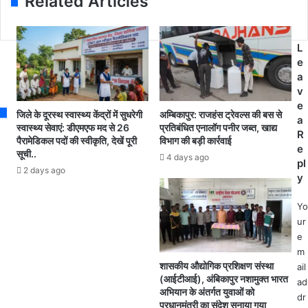
Related Articles
d
भा
वा
r
र
ल
e
ती
श
s
य
रा
L
s
ज
ब
e
न
घो
a
ता
टा
v
पा
ले
e
जिले के दूरस्थ स्वास्थ्य केंद्रों में सुधरेगी
अम्बिकापुर: राजहंस ट्रेवल्स की बस से
र्टी
के
a
स्वास्थ्य सेवाएं: डीएमएफ मद से 26
प्रतिबंधित एनालॉग पनीर जब्त, खाद्य
ने
आ
R
पैरामेडिकल पदों की स्वीकृति, देखें पूरी
विभाग की बड़ी कार्रवाई
जा
रो
e
सूची..
4 days ago
री
प
pl
2 days ago
की
में
y
ती
गि
स
र
Yo
री
फ्ता
ur
लि
र
e
स्ट
.
m
.
शासकीय औद्योगिक प्रशिक्षण संस्था
ail
आ
(आईटीआई), अंबिकापुर नशामुक्त भारत
ad
अभियान के अंतर्गत युवाओं को
म
dr
प्रधानमंत्री का संदेश सुनाया गया
आ