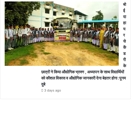
बो
ई
दा
हा
य
र
से
कें
ड
री
के
छात्रों ने किया औद्योगिक भ्रमण , अध्यापन के साथ विद्यार्थियों
को कौशल विकास व औद्योगिक जानकारी देना बेहतर होगा :पूनम
दुबे
3 days ago