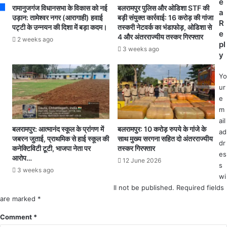
e
ठा
न
रामानुजगंज विधानसभा के विकास को नई
बलरामपुर पुलिस और ओडिशा STF की
a
ने
ए
उड़ान: तामेश्वर नगर (आरागाही) हवाई
बड़ी संयुक्त कार्रवाई: 16 करोड़ की गांजा
R
पट्टी के उन्नयन की दिशा में बड़ा कदम।
तस्करी नेटवर्क का भंडाफोड़, ओडिशा से
वा
च
e
4 और अंतरराज्यीय तस्कर गिरफ्तार
ला
3
2 weeks ago
pl
रि
4
3 weeks ago
y
क्शा
3
उ
प
Yo
पे
र
ur
क्षा
ट्र
e
का
क
m
शि
में
ail
का
ल
बलरामपुर: आत्मानंद स्कूल के प्रांगण में
बलरामपुर: 10 करोड़ रुपये के गांजे के
ad
र
गी
जबरन जुताई, प्राथमिक से हाई स्कूल की
साथ मुख्य सरगना सहित दो अंतरराज्यीय
dr
,
भी
कनेक्टिविटी टूटी, भाजपा नेता पर
तस्कर गिरफ्तार
es
क
ष
आरोप…
12 June 2026
s
बा
ण
3 weeks ago
ड़
wi
आ
में
ग
ll not be published.
Required fields
हो
,
are marked
*
र
ट्र
Comment
*
ही
क