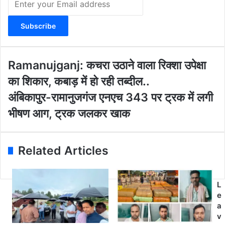
n
t
e
r
y
o
R
Ramanujganj: कचरा उठाने वाला रिक्शा उपेक्षा
u
a
का शिकार, कबाड़ में हो रही तब्दील..
r
m
E
a
अं
अंबिकापुर-रामानुजगंज एनएच 343 पर ट्रक में लगी
m
n
बि
भीषण आग, ट्रक जलकर खाक
a
u
का
i
j
पु
l
g
र
a
a
-
Related Articles
d
n
रा
d
j
मा
r
:
नु
L
e
क
ज
e
s
च
गं
a
s
रा
ज
v
उ
ए