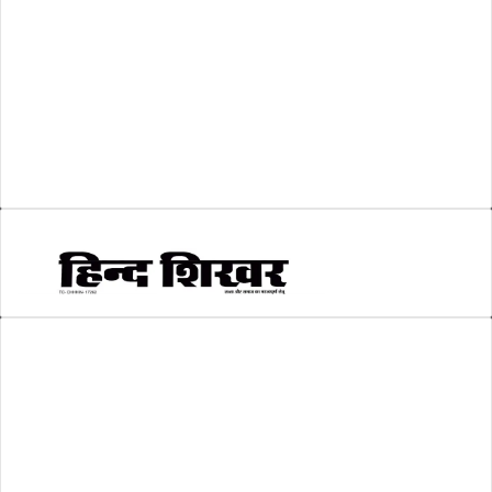
शिक्षा
(146)
श्री रामलला प्राण प्रतिष्ठा
(3)
सकारात्मक खबर
(2)
सम्पादकीय
(6)
स्वरोजगार
(6)
AMIT SHRIWASTAVA
(Editor)
Hind Shikhar
Add - Akashwani Chowk, Ambikapur, Distt- Surguja, C.G. Pin no.-
497001
Mo. No. - 9479235154
Email - hindshikhar@gmail.com