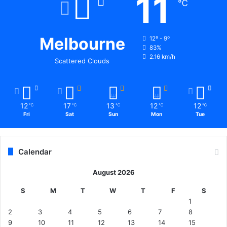
11
℃
Melbourne
12º - 9º
83%
2.16 km/h
Scattered Clouds
12
17
13
12
12
℃
℃
℃
℃
℃
Fri
Sat
Sun
Mon
Tue
Calendar
August 2026
S
M
T
W
T
F
S
1
2
3
4
5
6
7
8
9
10
11
12
13
14
15