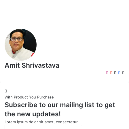
Amit Shrivastava
I
Y
X
F
W
n
o
a
e
s
u
c
b
t
T
e
s
With Product You Purchase
a
u
b
i
Subscribe to our mailing list to get
g
b
o
t
r
e
o
e
the new updates!
a
k
m
Lorem ipsum dolor sit amet, consectetur.
E