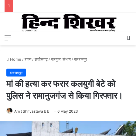
Menu
S
Home
/
राज्य
/
छत्तीसगढ़
/
सरगुजा संभाग
/
बलरामपुर
बलरामपुर
मां की हत्या कर फरार कलयुगी बेटे को
पुलिस ने रामानुजगंज से किया गिरफ्तार।
Amit Shrivastava
F
S
6 May 2023
o
e
l
n
l
d