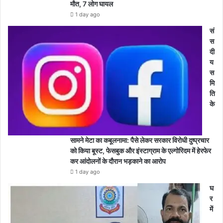
मौत, 7 लोग घायल
1 day ago
सं
स
दी
य
स
मि
ति
के
सामने मेटा का कबूलनामा: पैसे लेकर सरकार विरोधी दुष्प्रचार
को किया बूस्ट, फेसबुक और इंस्टाग्राम के एल्गोरिदम में हेरफेर
कर आंदोलनों के दौरान भड़काने का आरोप
1 day ago
घ
र
में