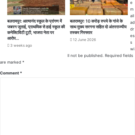
क
e
सि
m
प
ail
ल
बलरामपुर: आत्मानंद स्कूल के प्रांगण में
बलरामपुर: 10 करोड़ रुपये के गांजे के
ad
ने
जबरन जुताई, प्राथमिक से हाई स्कूल की
साथ मुख्य सरगना सहित दो अंतरराज्यीय
dr
द
कनेक्टिविटी टूटी, भाजपा नेता पर
तस्कर गिरफ्तार
es
म
आरोप…
12 June 2026
s
तो
3 weeks ago
wi
ड़ा
ll not be published.
Required fields
are marked
*
Comment
*