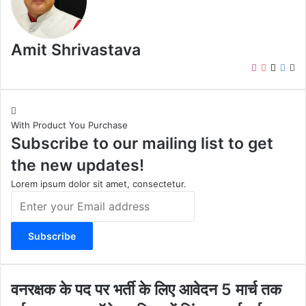
Amit Shrivastava
I
Y
X
F
W
n
o
a
e
s
u
c
b
t
T
e
s
With Product You Purchase
a
u
b
i
Subscribe to our mailing list to get
g
b
o
t
r
e
o
e
the new updates!
a
k
m
Lorem ipsum dolor sit amet, consectetur.
E
n
t
e
r
y
o
व
वनरक्षक के पद पर भर्ती के लिए आवेदन 5 मार्च तक
u
न