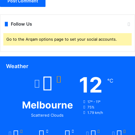
Follow Us
Go to the Arqam options page to set your social accounts.
Weather
12
℃
Melbourne
17º - 11º
75%
1.79 km/h
Scattered Clouds