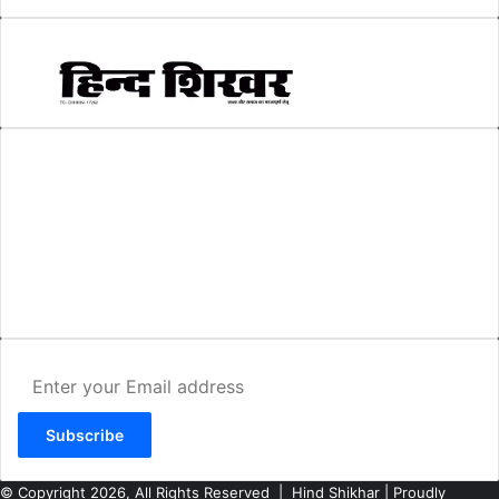
AMIT SHRIWASTAVA
(Editor)
Hind Shikhar
Add - Akashwani Chowk, Ambikapur, Distt- Surguja, C.G. Pin no.-
497001
Mo. No. - 9479235154
Email - hindshikhar@gmail.com
Enter
your
Email
address
© Copyright 2026, All Rights Reserved |
Hind Shikhar
| Proudly