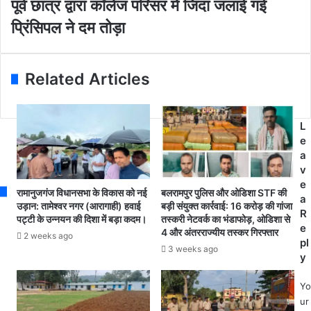
पू
पूर्व छात्र द्वारा कॉलेज परिसर में जिंदा जलाई गई
r
र
र्व
E
क्ष
प्रिंसिपल ने दम तोड़ा
छा
m
क
त्र
a
के
द्वा
i
प
रा
Related Articles
l
द
कॉ
a
प
ले
d
र
ज
d
भ
L
प
r
र्ती
e
रि
e
के
a
स
s
लि
v
र
s
ए
e
में
रामानुजगंज विधानसभा के विकास को नई
बलरामपुर पुलिस और ओडिशा STF की
आ
a
जिं
उड़ान: तामेश्वर नगर (आरागाही) हवाई
बड़ी संयुक्त कार्रवाई: 16 करोड़ की गांजा
वे
R
पट्टी के उन्नयन की दिशा में बड़ा कदम।
तस्करी नेटवर्क का भंडाफोड़, ओडिशा से
दा
द
e
4 और अंतरराज्यीय तस्कर गिरफ्तार
ज
2 weeks ago
न
pl
ला
3 weeks ago
5
y
ई
मा
ग
र्च
Yo
ई
त
ur
प्रिं