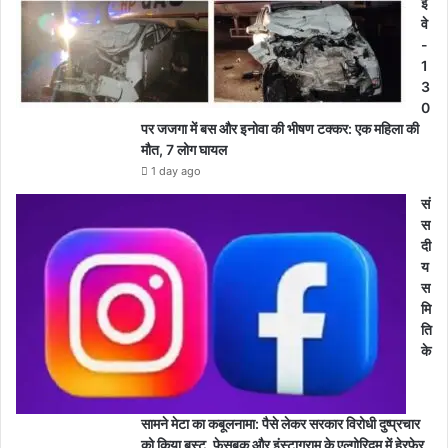
ई
वे
-
1
3
0
पर जजगा में बस और इनोवा की भीषण टक्कर: एक महिला की
मौत, 7 लोग घायल
1 day ago
सं
स
दी
य
स
मि
ति
के
सामने मेटा का कबूलनामा: पैसे लेकर सरकार विरोधी दुष्प्रचार
को किया बूस्ट, फेसबुक और इंस्टाग्राम के एल्गोरिदम में हेरफेर