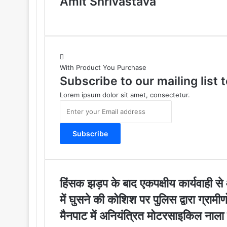
Amit Shrivastava
With Product You Purchase
Subscribe to our mailing list
Lorem ipsum dolor sit amet, consectetur.
E
n
t
e
r
y
o
u
हिं
हिंसक झड़प के बाद एकपक्षीय कार्यवाही से 
r
स
में घुसने की कोशिश पर पुलिस द्वारा ग्रामी
E
क
m
झ
मै
मैनपाट में अनियंत्रित मोटरसाइकिल नाला म
a
ड़
न