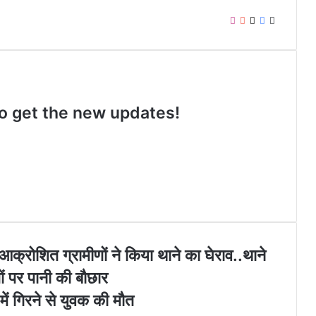
I
Y
X
F
W
n
o
a
e
s
u
c
b
t
T
e
s
a
u
b
i
g
b
o
t
 to get the new updates!
r
e
o
e
a
k
m
आक्रोशित ग्रामीणों ने किया थाने का घेराव..थाने
णों पर पानी की बौछार
ें गिरने से युवक की मौत