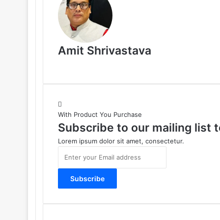
Amit Shrivastava
With Product You Purchase
Subscribe to our mailing list
Lorem ipsum dolor sit amet, consectetur.
E
n
t
e
r
y
o