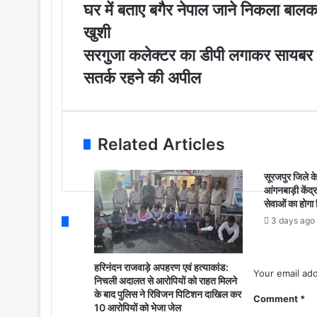
u
घ
घर में बताए बगैर नेपाल जाने निकला बालक म
r
र
खुशी
E
में
m
ब
स
सरगुजा कलेक्टर का डीपी लगाकर सायबर ठग 
a
ता
र
सतर्क रहने की अपील
i
ए
गु
l
ब
जा
a
गै
क
d
र
ले
d
ने
क्ट
Related Articles
r
पा
र
e
ल
का
सूरजपुर जिले के दू
s
जा
डी
आंगनबाड़ी केंद
s
ने
पी
सेवाओं का होगा 
नि
ल
3 days ago
क
गा
ला
क
बा
र
हरिनंदन राजवाड़े अपहरण एवं हत्याकांड:
ल
Your email add
सा
निचली अदालत से आरोपियों को राहत मिलने
क
य
के बाद पुलिस ने रिविजन पिटिशन दाखिल कर
Comment
*
म
ब
10 आरोपियों को भेजा जेल