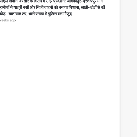
o
ीएल खदान विस्तार के विरोध में उग्र प्रदर्शन: अंबिकापुर-प्रतापपुर मार्ग
s
्रामीणों ने यात्री बसों और निजी वाहनों को बनाया निशाना, लाठी-डंडों से की
e
फोड़ , यातायात ठप, भारी संख्या में पुलिस बल मौजूद…
weeks ago