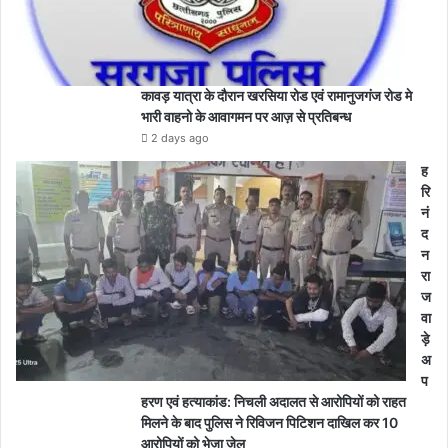
कावड़ यात्रा के दौरान खरसिया रोड एवं रामानुजगंज रोड मे
भारी वाहनो के आवागमन पर आज़ से प्रतिबन्ध
2 days ago
ह
रि
नं
द
न
रा
ज
वा
ड़े
अ
प
हरण एवं हत्याकांड: निचली अदालत से आरोपियों को राहत
मिलने के बाद पुलिस ने रिविजन पिटिशन दाखिल कर 10
आरोपियों को भेजा जेल