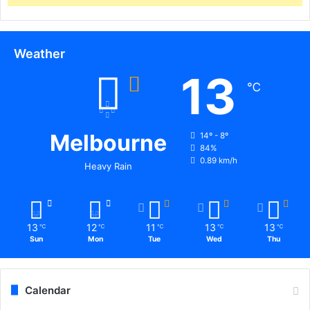
ज
स्व
,
Weather
प
र्या
13
व
℃
र
ण
औ
Melbourne
14º - 8º
र
84%
जी
0.89 km/h
Heavy Rain
ए
स
टी
वि
13
12
11
13
13
℃
℃
℃
℃
℃
भा
Sun
Mon
Tue
Wed
Thu
ग
की
सं
यु
Calendar
क्त