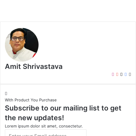
Amit Shrivastava
I
Y
X
F
W
n
o
a
e
s
u
c
b
t
T
e
s
With Product You Purchase
a
u
b
i
Subscribe to our mailing list to get
g
b
o
t
r
e
o
e
the new updates!
a
k
m
Lorem ipsum dolor sit amet, consectetur.
E