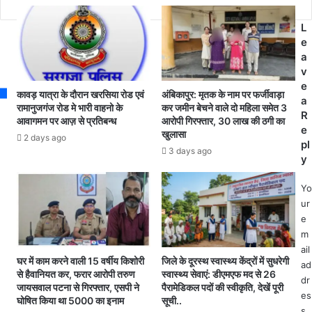
लि
प
ए
र
L
प्रा
ऐ
e
सं
क्श
a
गि
न
v
क
.
e
-
कावड़ यात्रा के दौरान खरसिया रोड एवं
अंबिकापुर: मृतक के नाम पर फर्जीवाड़ा
.
a
क
रामानुजगंज रोड मे भारी वाहनो के
कर जमीन बेचने वाले दो महिला समेत 3
चा
R
ले
आवागमन पर आज़ से प्रतिबन्ध
आरोपी गिरफ्तार, 30 लाख की ठगी का
र
e
खुलासा
क्ट
2 days ago
वि
pl
र
3 days ago
भा
y
क
गों
ले
के
Yo
क्ट
अ
ur
र
धि
e
कु
का
m
न्द
रि
ail
न
यों
घर में काम करने वाली 15 वर्षीय किशोरी
जिले के दूरस्थ स्वास्थ्य केंद्रों में सुधरेगी
ad
कु
से हैवानियत कर, फरार आरोपी तरुण
स्वास्थ्य सेवाएं: डीएमएफ मद से 26
की
dr
मा
जायसवाल पटना से गिरफ्तार, एसपी ने
पैरामेडिकल पदों की स्वीकृति, देखें पूरी
सं
र
es
घोषित किया था 5000 का इनाम
सूची..
यु
द
s