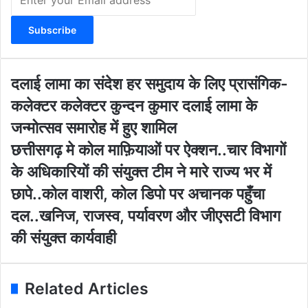
n
t
e
r
y
o
द
दलाई लामा का संदेश हर समुदाय के लिए प्रासंगिक-
u
ला
कलेक्टर कलेक्टर कुन्दन कुमार दलाई लामा के
r
ई
E
ला
जन्मोत्सव समारोह में हुए शामिल
m
मा
छ
छत्तीसगढ़ मे कोल माफ़ियाओं पर ऐक्शन..चार विभागों
a
का
त्ती
i
सं
के अधिकारियों की संयुक्त टीम ने मारे राज्य भर में
स
l
दे
ग
छापे..कोल वाशरी, कोल डिपो पर अचानक पहुँचा
a
श
ढ़
d
ह
दल..खनिज, राजस्व, पर्यावरण और जीएसटी विभाग
मे
d
र
को
की संयुक्त कार्यवाही
r
स
ल
e
मु
मा
s
दा
फ़ि
s
य
Related Articles
या
के
ओं