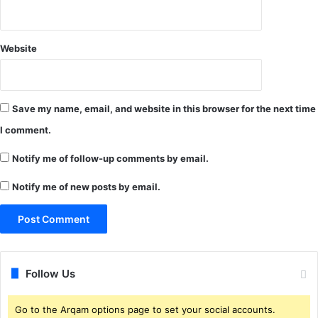
को
ल
डि
पो
Website
प
र
अ
चा
Save my name, email, and website in this browser for the next time
न
I comment.
क
प
Notify me of follow-up comments by email.
हुँ
चा
Notify me of new posts by email.
द
ल
.
.
ख
नि
Follow Us
ज
,
Go to the Arqam options page to set your social accounts.
रा