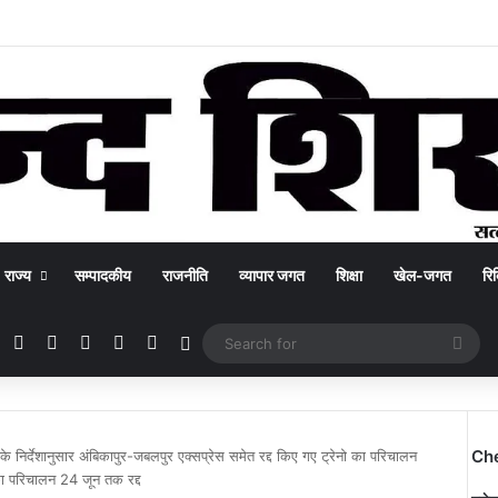
राज्य
सम्पादकीय
राजनीति
व्यापार जगत
शिक्षा
खेल-जगत
रिक
Facebook
X
YouTube
Instagram
WhatsApp
Switch skin
Sea
for
Ch
्ड के निर्देशानुसार अंबिकापुर-जबलपुर एक्सप्रेस समेत रद्द किए गए ट्रेनो का परिचालन
यों का परिचालन 24 जून तक रद्द