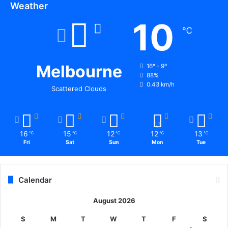
Weather
10
℃
Melbourne
16º - 9º
88%
0.43 km/h
Scattered Clouds
16
15
12
12
13
℃
℃
℃
℃
℃
Fri
Sat
Sun
Mon
Tue
Calendar
August 2026
S
M
T
W
T
F
S