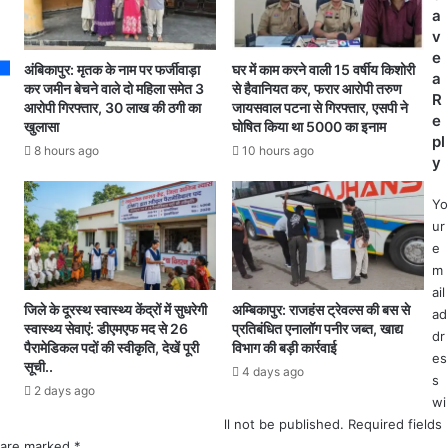
ले
,
a
ही
सी
v
दि
ता
e
न
अंबिकापुर: मृतक के नाम पर फर्जीवाड़ा
घर में काम करने वाली 15 वर्षीय किशोरी
पु
a
म
कर जमीन बेचने वाले दो महिला समेत 3
से हैवानियत कर, फरार आरोपी तरुण
र
R
हि
आरोपी गिरफ्तार, 30 लाख की ठगी का
जायसवाल पटना से गिरफ्तार, एसपी ने
ए
e
खुलासा
घोषित किया था 5000 का इनाम
ला
वं
pl
की
8 hours ago
10 hours ago
लुं
y
शि
ड्रा
का
मे
Yo
य
खु
ur
त
लें
e
प
गे
m
र
न
ail
कु
वी
जिले के दूरस्थ स्वास्थ्य केंद्रों में सुधरेगी
अम्बिकापुर: राजहंस ट्रेवल्स की बस से
ad
स
स्वास्थ्य सेवाएं: डीएमएफ मद से 26
प्रतिबंधित एनालॉग पनीर जब्त, खाद्य
न
dr
मी
पैरामेडिकल पदों की स्वीकृति, देखें पूरी
विभाग की बड़ी कार्रवाई
आ
es
न
सूची..
त्मा
4 days ago
ग
s
2 days ago
नं
र
wi
द
पं
ll not be published.
Required fields
उ
चा
are marked
*