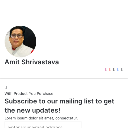
Amit Shrivastava
I
Y
X
F
W
n
o
a
e
s
u
c
b
t
T
e
s
With Product You Purchase
a
u
b
i
Subscribe to our mailing list to get
g
b
o
t
r
e
o
e
the new updates!
a
k
m
Lorem ipsum dolor sit amet, consectetur.
E