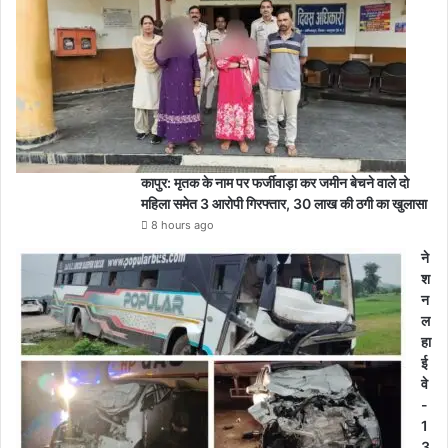
कापुर: मृतक के नाम पर फर्जीवाड़ा कर जमीन बेचने वाले दो
महिला समेत 3 आरोपी गिरफ्तार, 30 लाख की ठगी का खुलासा
8 hours ago
ने
श
न
ल
हा
ई
वे
-
1
3