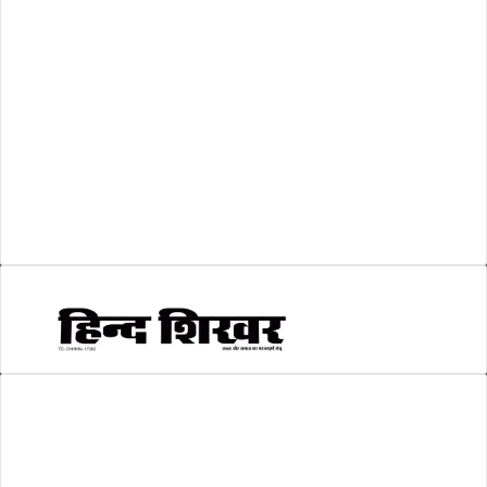
लोकसभा चुनाव 2024
(1)
व्यापार जगत
(5)
शिक्षा
(146)
श्री रामलला प्राण प्रतिष्ठा
(3)
सकारात्मक खबर
(2)
सम्पादकीय
(6)
स्वरोजगार
(6)
AMIT SHRIWASTAVA
(Editor)
Hind Shikhar
Add - Akashwani Chowk, Ambikapur, Distt- Surguja, C.G. Pin no.-