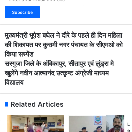
n
t
e
r
y
o
मु
मुख्यमंत्री भूपेश बघेल ने दौरे के पहले ही दिन महिला
u
ख्य
की शिकायत पर कुसमी नगर पंचायत के सीएमओ को
r
मं
E
त्री
किया सस्पेंड
m
भू
स
सरगुजा जिले के अंबिकापुर, सीतापुर एवं लुंड्रा मे
a
पे
र
i
श
खुलेंगे नवीन आत्मानंद उत्कृष्ट अंग्रेजी माध्यम
गु
l
ब
जा
विद्यालय
a
घे
जि
d
ल
ले
d
ने
के
r
दौ
Related Articles
अं
e
रे
बि
s
के
का
s
प
पु
L
ह
र
e