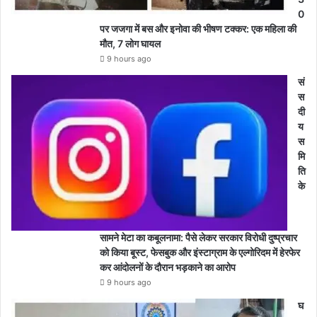
0
पर जजगा में बस और इनोवा की भीषण टक्कर: एक महिला की
मौत, 7 लोग घायल
9 hours ago
सं
स
दी
य
स
मि
ति
के
सामने मेटा का कबूलनामा: पैसे लेकर सरकार विरोधी दुष्प्रचार
को किया बूस्ट, फेसबुक और इंस्टाग्राम के एल्गोरिदम में हेरफेर
कर आंदोलनों के दौरान भड़काने का आरोप
9 hours ago
घ